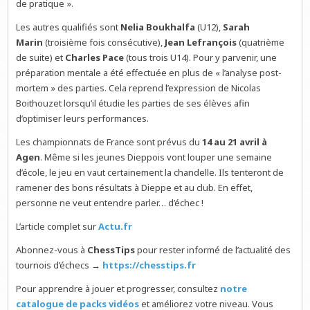
de pratique ».
Les autres qualifiés sont
Nelia Boukhalfa
(U12),
Sarah
Marin
(troisième fois consécutive),
Jean Lefrançois
(quatrième
de suite) et
Charles Pace
(tous trois U14). Pour y parvenir, une
préparation mentale a été effectuée en plus de « l’analyse post-
mortem » des parties. Cela reprend l’expression de Nicolas
Boithouzet lorsqu’il étudie les parties de ses élèves afin
d’optimiser leurs performances.
Les championnats de France sont prévus du
14 au 21 avril à
Agen
. Même si les jeunes Dieppois vont louper une semaine
d’école, le jeu en vaut certainement la chandelle. Ils tenteront de
ramener des bons résultats à Dieppe et au club. En effet,
personne ne veut entendre parler… d’échec !
L’article complet sur
Actu.fr
Abonnez-vous à
ChessTips
pour rester informé de l’actualité des
tournois d’échecs →
https://chesstips.fr
Pour apprendre à jouer et progresser, consultez
notre
catalogue de packs vidéos
et améliorez votre niveau. Vous