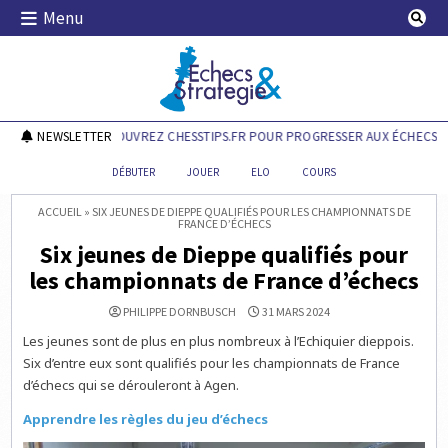
Skip
Menu
to
content
Echecs & Stratégie
NEWSLETTER
DÉCOUVREZ CHESSTIPS.FR POUR PROGRESSER AUX ÉCHECS !
DÉBUTER
JOUER
ELO
COURS
ACCUEIL
»
SIX JEUNES DE DIEPPE QUALIFIÉS POUR LES CHAMPIONNATS DE
FRANCE D’ÉCHECS
Six jeunes de Dieppe qualifiés pour
les championnats de France d’échecs
PHILIPPE DORNBUSCH
31 MARS 2024
Les jeunes sont de plus en plus nombreux à l’Echiquier dieppois.
Six d’entre eux sont qualifiés pour les championnats de France
d’échecs qui se dérouleront à Agen.
Apprendre les règles du jeu d’échecs