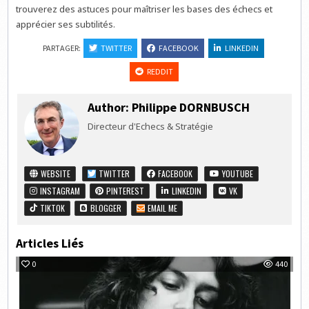
trouverez des astuces pour maîtriser les bases des échecs et
apprécier ses subtilités.
PARTAGER:
TWITTER
FACEBOOK
LINKEDIN
REDDIT
Author:
Philippe DORNBUSCH
Directeur d'Echecs & Stratégie
WEBSITE
TWITTER
FACEBOOK
YOUTUBE
INSTAGRAM
PINTEREST
LINKEDIN
VK
TIKTOK
BLOGGER
EMAIL ME
Articles Liés
0
440