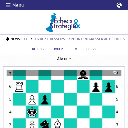
Skip
Menu
to
content
Echecs & Stratégie
NEWSLETTER
DÉCOUVREZ CHESSTIPS.FR POUR PROGRESSER AUX ÉCHECS !
DÉBUTER
JOUER
ELO
COURS
À la une
0