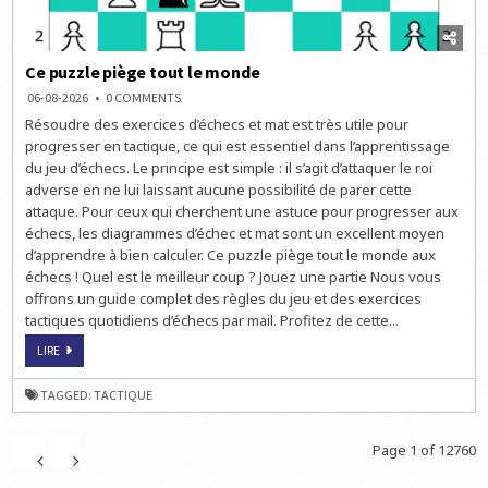
Ce puzzle piège tout le monde
ON
06-08-2026
0 COMMENTS
CE
Résoudre des exercices d’échecs et mat est très utile pour
PUZZLE
PIÈGE
progresser en tactique, ce qui est essentiel dans l’apprentissage
TOUT
LE
du jeu d’échecs. Le principe est simple : il s’agit d’attaquer le roi
MONDE
adverse en ne lui laissant aucune possibilité de parer cette
attaque. Pour ceux qui cherchent une astuce pour progresser aux
échecs, les diagrammes d’échec et mat sont un excellent moyen
d’apprendre à bien calculer. Ce puzzle piège tout le monde aux
échecs ! Quel est le meilleur coup ? Jouez une partie Nous vous
offrons un guide complet des règles du jeu et des exercices
tactiques quotidiens d’échecs par mail. Profitez de cette...
CE
LIRE
PUZZLE
PIÈGE
TOUT
TAGGED:
TACTIQUE
LE
MONDE
Page 1 of 12760