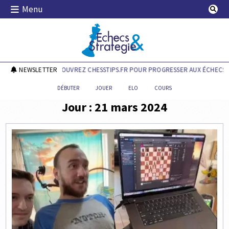
Skip
Menu
to
content
Echecs & Stratégie
NEWSLETTER
DÉCOUVREZ CHESSTIPS.FR POUR PROGRESSER AUX ÉCHECS !
DÉBUTER
JOUER
ELO
COURS
Jour :
21 mars 2024