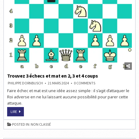
Trouvez 3 échecs et mat en 2, 3 et 4 coups
ON
PHILIPPE DORNBUSCH
21 MARS 2024
0 COMMENTS
TROUVEZ
Faire échec et mat est une idée assez simple : il s’agit d’attaquer le
3
ÉCHECS
Roi adverse en ne lui laissant aucune possibilité pour parer cette
ET
MAT
attaque.
EN
2,
TROUVEZ
LIRE
3
3
ET
ÉCHECS
4
ET
COUPS
POSTED IN:
NON CLASSÉ
MAT
EN
2,
3