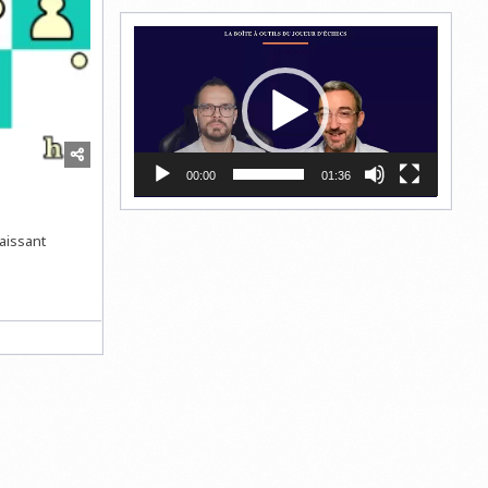
Lecteur
vidéo
00:00
01:36
laissant