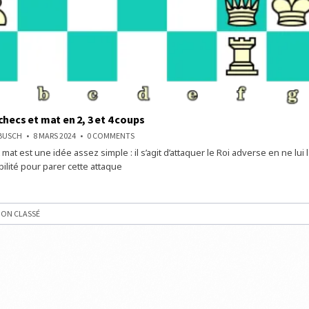
checs et mat en 2, 3 et 4 coups
ON
NBUSCH
8 MARS 2024
0 COMMENTS
TROUVEZ
 mat est une idée assez simple : il s’agit d’attaquer le Roi adverse en ne lui 
3
ÉCHECS
ilité pour parer cette attaque
ET
MAT
EN
2,
3
ET
ON CLASSÉ
4
COUPS