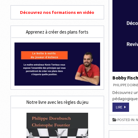
Découvrez nos formations en vidéo
Apprenez à créer des plans forts
Bobby Fische
PHILIPPE DOR
Découvrez un 
pédagogiques 
Notre livre avec les règles du jeu
BOBBY
LIRE
FISCHER
:
UNE
POSTED IN:
N
VIE,
SEUL
CONTRE
TOUS