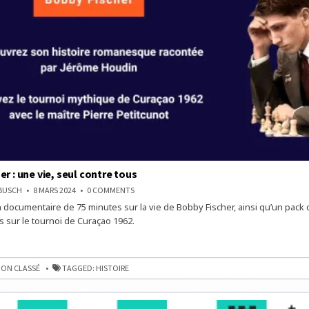
r : une vie, seul contre tous
ON
NBUSCH
8 MARS 2024
0 COMMENTS
BOBBY
documentaire de 75 minutes sur la vie de Bobby Fischer, ainsi qu’un pack
FISCHER
:
sur le tournoi de Curaçao 1962.
UNE
VIE,
SEUL
CONTRE
TOUS
ON CLASSÉ
TAGGED:
HISTOIRE