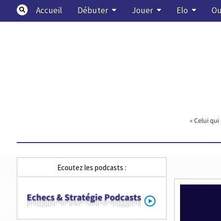
Skip
Accueil
Débuter
Jouer
Elo
Ou
to
content
Echecs & Stratégie
Ecoutez les podcasts :