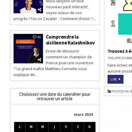
Nous lançons un tout
nouveau pack interactif,
soyez acteur de vos
progrès ! Fou vs Cavalier - Comment choisir ?...
Comprendre la
45
sicilienne Kalashnikov
Trouvez 3 é
Envie de découvrir
comment un champion de
PHILIPPE DOR
France joue une ouverture
Faire échec et
? Le grand maître Matthieu Cornette vous
aucune possib
explique de...
TROUVEZ
LIRE
3
ÉCHECS
ET
POSTED IN:
N
MAT
Choisissez une date du calendrier pour
EN
retrouver un article
2,
3
ET
4
mars 2024
COUPS
L
M
M
J
V
S
D