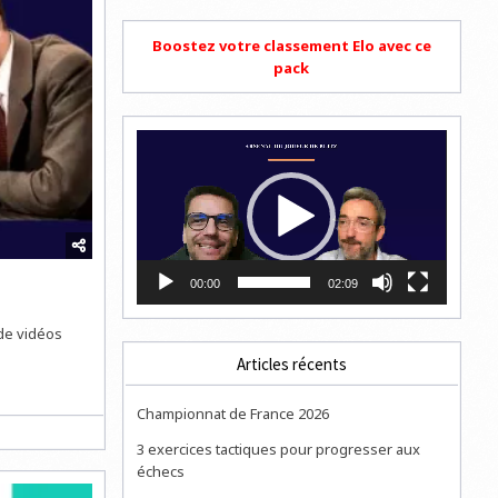
Boostez votre classement Elo avec ce
pack
Lecteur
vidéo
00:00
02:09
 de vidéos
Articles récents
Championnat de France 2026
3 exercices tactiques pour progresser aux
échecs