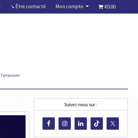
↘ Être contacté
Mon compte
€0.00
Suivez-nous sur :