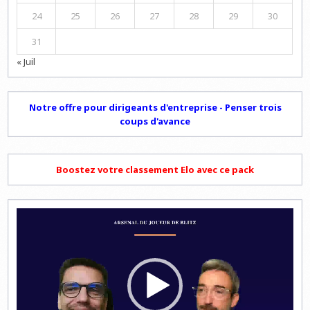
24
25
26
27
28
29
30
31
« Juil
Notre offre pour dirigeants d'entreprise - Penser trois
coups d'avance
Boostez votre classement Elo avec ce pack
Lecteur
vidéo