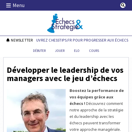
Skip
Menu
to
content
Echecs & Stratégie
NEWSLETTER
DÉCOUVREZ CHESSTIPS.FR POUR PROGRESSER AUX ÉCHECS !
DÉBUTER
JOUER
ELO
COURS
Développer le leadership de vos
managers avec le jeu d’échecs
Boostez la performance de
vos équipes grâce aux
échecs !
Découvrez comment
notre approche de la stratégie
et du leadership avec les
échecs peuvent transformer
votre approche managériale.