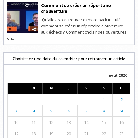
Comment se créer un répertoire
115
d’ouverture
Qu'allez-vous trouver dans ce pack intitulé
comment se créer un répertoire d'ouverture
aux échecs ? Comment choisir ses ouvertures
en...
Choisissez une date du calendrier pour retrouver un article
août 2026
L
M
M
J
V
S
D
1
2
3
4
5
6
7
8
9
10
11
12
13
14
15
16
17
18
19
20
21
22
23