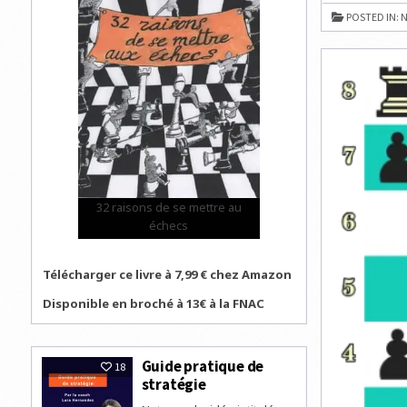
GRANDE
:
POSTED IN:
N
L’INDIEN
ABHIMAN
PURANIK
REMPORT
L’OPEN
INTERNAT
D’ÉCHECS
32 raisons de se mettre au
échecs
Télécharger ce livre à 7,99 € chez Amazon
Disponible en broché à 13€ à la FNAC
Guide pratique de
18
stratégie