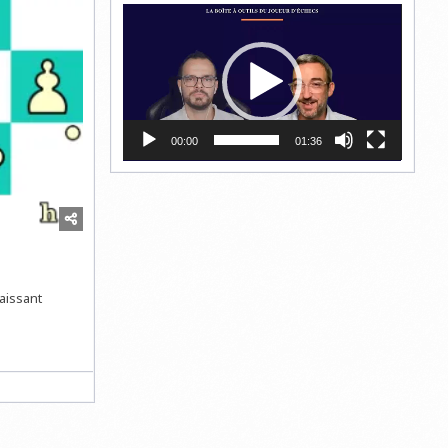
Lecteur
vidéo
00:00
01:36
laissant