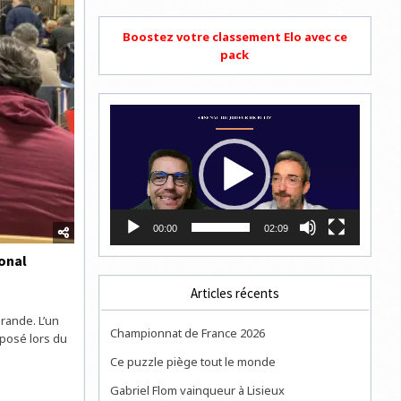
Boostez votre classement Elo avec ce
pack
Lecteur
vidéo
00:00
02:09
ional
Articles récents
rande. L’un
Championnat de France 2026
mposé lors du
Ce puzzle piège tout le monde
Gabriel Flom vainqueur à Lisieux