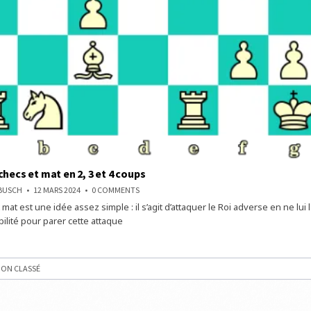
checs et mat en 2, 3 et 4 coups
ON
NBUSCH
12 MARS 2024
0 COMMENTS
TROUVEZ
 mat est une idée assez simple : il s’agit d’attaquer le Roi adverse en ne lui 
3
ÉCHECS
ilité pour parer cette attaque
ET
MAT
EN
2,
3
ET
ON CLASSÉ
4
COUPS