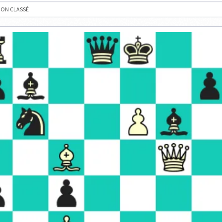
INTERNATIONAL
D’ÉCHECS
ON CLASSÉ
YU
E
IONAL