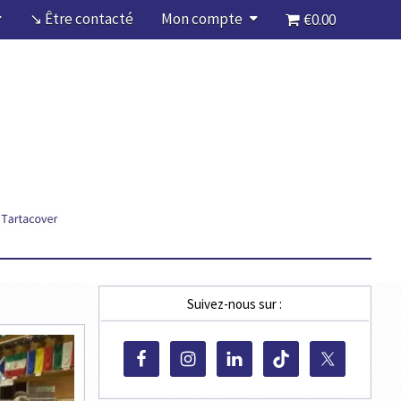
↘ Être contacté
Mon compte
€0.00
Suivez-nous sur :