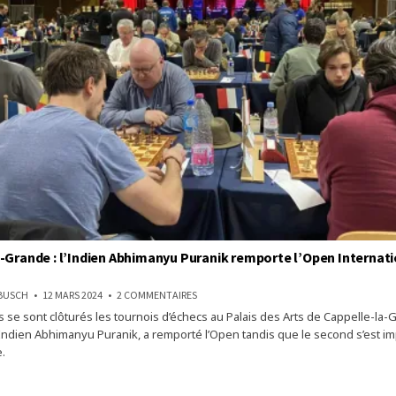
-Grande : l’Indien Abhimanyu Puranik remporte l’Open Internat
SUR
NBUSCH
12 MARS 2024
2 COMMENTAIRES
CAPPELLE-
 se sont clôturés les tournois d’échecs au Palais des Arts de Cappelle-la-G
LA-
GRANDE
l’Indien Abhimanyu Puranik, a remporté l’Open tandis que le second s’est i
:
L’INDIEN
.
ABHIMANYU
PURANIK
-
REMPORTE
L’OPEN