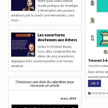
Notre pack vidéo intitulé
Guide pratique de stratégie
à destination des joueurs
amateurs par la coach Lara Hernandez. Lara
vous...
Les ouvertures
4
douteuses aux échecs
Grâce à Christian Bauer,
vous allez comprendre les
idées de cinq ouvertures
Trouvez 3 é
atypiques très souvent jouées à un niveau
amateur...
PHILIPPE DOR
Faire échec et
aucune possib
Choisissez une date du calendrier pour
TROUVEZ
LIRE
retrouver un article
3
ÉCHECS
ET
POSTED IN:
N
MAT
EN
mars 2024
2,
3
ET