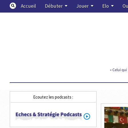
Skip
Accueil
Débuter
Jouer
Elo
Ou
to
content
Echecs & Stratégie
Ecoutez les podcasts :