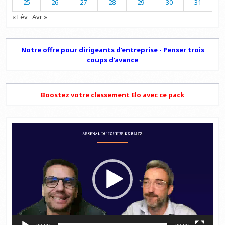
25
26
27
28
29
30
31
« Fév
Avr »
Notre offre pour dirigeants d'entreprise - Penser trois
coups d'avance
Boostez votre classement Elo avec ce pack
Lecteur
vidéo