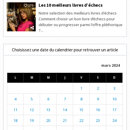
Les 10 meilleurs livres d’échecs
175
Notre selection des meilleurs livres d'échecs
Comment choisir un bon livre d’échecs pour
débuter ou progresser parmi l'offre pléthorique
?...
Choisissez une date du calendrier pour retrouver un article
mars 2024
L
M
M
J
V
S
D
1
2
3
4
5
6
7
8
9
10
11
12
13
14
15
16
17
18
19
20
21
22
23
24