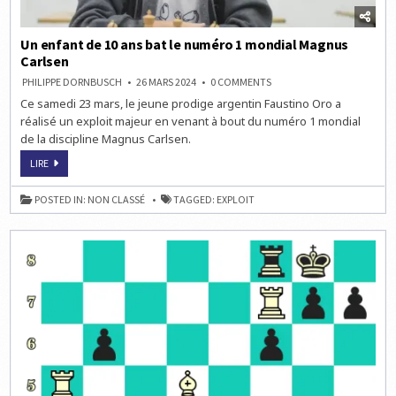
Un enfant de 10 ans bat le numéro 1 mondial Magnus
Carlsen
ON
PHILIPPE DORNBUSCH
26 MARS 2024
0 COMMENTS
UN
Ce samedi 23 mars, le jeune prodige argentin Faustino Oro a
ENFANT
DE
réalisé un exploit majeur en venant à bout du numéro 1 mondial
10
ANS
de la discipline Magnus Carlsen.
BAT
LE
UN
LIRE
NUMÉRO
ENFANT
1
DE
MONDIAL
10
MAGNUS
POSTED IN:
NON CLASSÉ
TAGGED:
EXPLOIT
ANS
CARLSEN
BAT
LE
NUMÉRO
1
MONDIAL
MAGNUS
CARLSEN