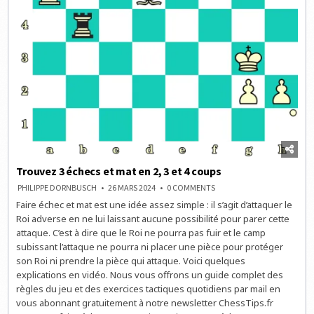
Trouvez 3 échecs et mat en 2, 3 et 4 coups
ON
PHILIPPE DORNBUSCH
26 MARS 2024
0 COMMENTS
TROUVEZ
Faire échec et mat est une idée assez simple : il s’agit d’attaquer le
3
ÉCHECS
Roi adverse en ne lui laissant aucune possibilité pour parer cette
ET
MAT
attaque. C’est à dire que le Roi ne pourra pas fuir et le camp
EN
subissant l’attaque ne pourra ni placer une pièce pour protéger
2,
3
son Roi ni prendre la pièce qui attaque. Voici quelques
ET
4
explications en vidéo. Nous vous offrons un guide complet des
COUPS
règles du jeu et des exercices tactiques quotidiens par mail en
vous abonnant gratuitement à notre newsletter ChessTips.fr