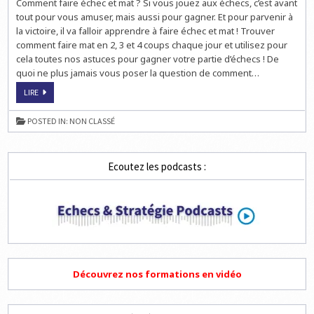
Comment faire échec et mat ? Si vous jouez aux échecs, c’est avant
tout pour vous amuser, mais aussi pour gagner. Et pour parvenir à
la victoire, il va falloir apprendre à faire échec et mat ! Trouver
comment faire mat en 2, 3 et 4 coups chaque jour et utilisez pour
cela toutes nos astuces pour gagner votre partie d’échecs ! De
quoi ne plus jamais vous poser la question de comment…
TROUVEZ
LIRE
3
ÉCHECS
ET
POSTED IN:
NON CLASSÉ
MAT
EN
2,
3
ET
Ecoutez les podcasts :
4
COUPS
Découvrez nos formations en vidéo