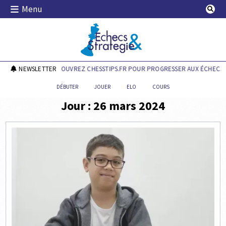
Skip
Menu
to
content
Echecs & Stratégie
NEWSLETTER
DÉCOUVREZ CHESSTIPS.FR POUR PROGRESSER AUX ÉCHECS !
DÉBUTER
JOUER
ELO
COURS
Jour :
26 mars 2024