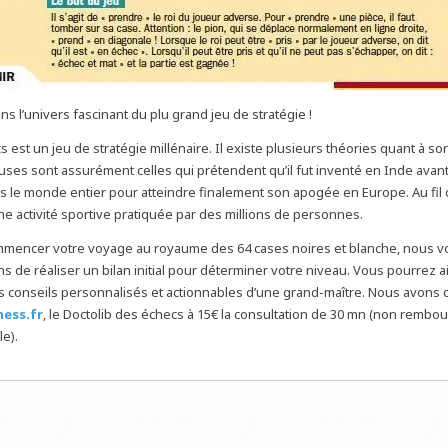
s l’univers fascinant du plu grand jeu de stratégie !
s est un jeu de stratégie millénaire. Il existe plusieurs théories quant à so
euses sont assurément celles qui prétendent qu’il fut inventé en Inde avan
 le monde entier pour atteindre finalement son apogée en Europe. Au fil de
e activité sportive pratiquée par des millions de personnes.
mmencer votre voyage au royaume des 64 cases noires et blanche, nous v
de réaliser un bilan initial pour déterminer votre niveau. Vous pourrez a
s conseils personnalisés et actionnables d’une grand-maître. Nous avons 
ess.fr
, le Doctolib des échecs à 15€ la consultation de 30 mn (non rembou
le).