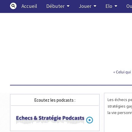
Skip
Accueil
Débuter
Jouer
Elo
Ou
to
content
Echecs & Stratégie
Les échecs pe
Ecoutez les podcasts :
stratégies ga
la vie personn