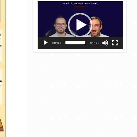
Lecteur
vidéo
00:00
01:36