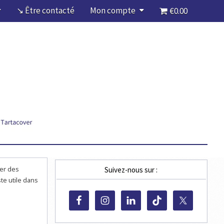
↘ Être contacté
Mon compte
€0.00
rer des
Suivez-nous sur :
te utile dans