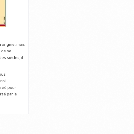
n origine, mais
t de se
s siècles, il
ous
insi
créé pour
rsé par la