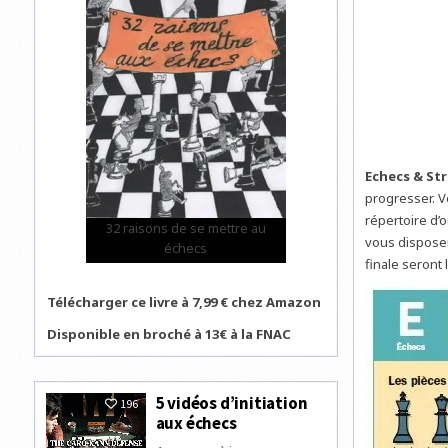
Echecs & St
progresser. V
répertoire d’o
32 raisons de se mettre au
vous disposer
échecs
finale seront
Télécharger ce livre à 7,99 € chez Amazon
Disponible en broché à 13€ à la FNAC
5 vidéos d’initiation
196
aux échecs