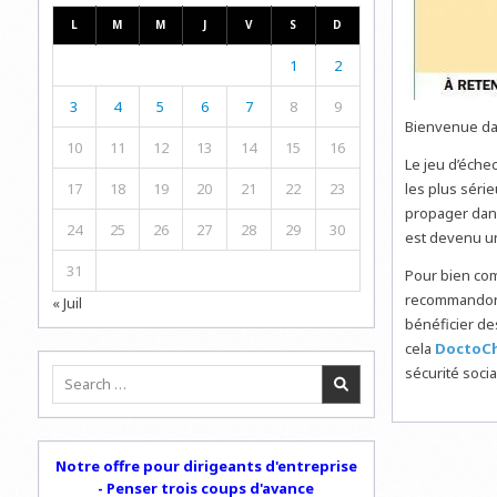
L
M
M
J
V
S
D
1
2
3
4
5
6
7
8
9
Bienvenue dan
10
11
12
13
14
15
16
Le jeu d’échec
17
18
19
20
21
22
23
les plus séri
propager dans
24
25
26
27
28
29
30
est devenu un
31
Pour bien co
recommandons 
« Juil
bénéficier de
cela
DoctoCh
sécurité socia
Search
for:
Notre offre pour dirigeants d'entreprise
- Penser trois coups d'avance