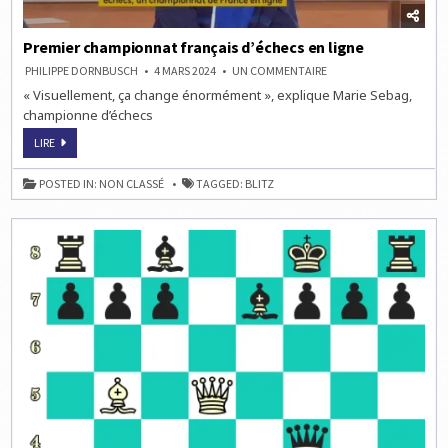
Premier championnat français d’échecs en ligne
SUR
PHILIPPE DORNBUSCH
4 MARS 2024
UN COMMENTAIRE
PREMIER
« Visuellement, ça change énormément », explique Marie Sebag,
CHAMPIONNAT
FRANÇAIS
championne d’échecs
D’ÉCHECS
EN
PREMIER
LIGNE
LIRE
CHAMPIONNAT
FRANÇAIS
D’ÉCHECS
POSTED IN:
NON CLASSÉ
TAGGED:
BLITZ
EN
LIGNE