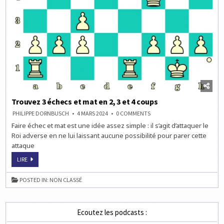
Trouvez 3 échecs et mat en 2, 3 et 4 coups
ON
PHILIPPE DORNBUSCH
4 MARS 2024
0 COMMENTS
TROUVEZ
Faire échec et mat est une idée assez simple : il s’agit d’attaquer le
3
ÉCHECS
Roi adverse en ne lui laissant aucune possibilité pour parer cette
ET
MAT
attaque
EN
2,
TROUVEZ
LIRE
3
3
ET
ÉCHECS
4
ET
COUPS
POSTED IN:
NON CLASSÉ
MAT
EN
2,
3
ET
Ecoutez les podcasts :
4
COUPS