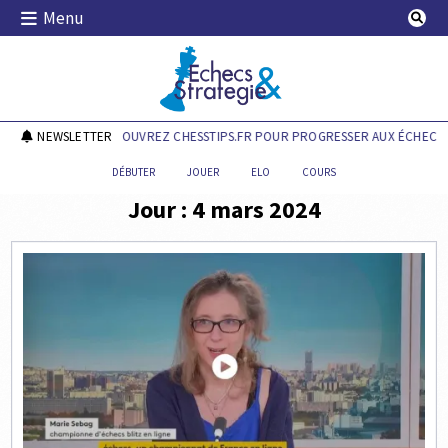
Skip
Menu
to
content
Echecs & Stratégie
NEWSLETTER
DÉCOUVREZ CHESSTIPS.FR POUR PROGRESSER AUX ÉCHECS !
DÉBUTER
JOUER
ELO
COURS
Jour :
4 mars 2024