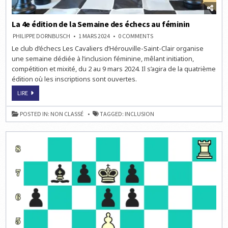
La 4e édition de la Semaine des échecs au féminin
ON
PHILIPPE DORNBUSCH
1 MARS 2024
0 COMMENTS
LA
Le club d’échecs Les Cavaliers d’Hérouville-Saint-Clair organise
4E
ÉDITION
une semaine dédiée à l’inclusion féminine, mêlant initiation,
DE
LA
compétition et mixité, du 2 au 9 mars 2024. Il s’agira de la quatrième
SEMAINE
édition où les inscriptions sont ouvertes.
DES
ÉCHECS
AU
LA
LIRE
FÉMININ
4E
ÉDITION
DE
POSTED IN:
NON CLASSÉ
TAGGED:
INCLUSION
LA
SEMAINE
DES
ÉCHECS
AU
FÉMININ