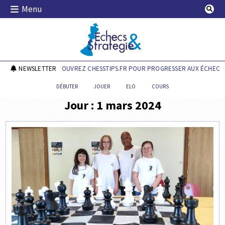
Skip
Menu
to
content
Echecs & Stratégie
NEWSLETTER
DÉCOUVREZ CHESSTIPS.FR POUR PROGRESSER AUX ÉCHECS !
DÉBUTER
JOUER
ELO
COURS
Jour :
1 mars 2024