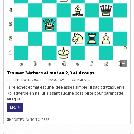
Trouvez 3 échecs et mat en 2, 3 et 4 coups
ON
PHILIPPE DORNBUSCH
1 MARS 2024
0 COMMENTS
TROUVEZ
Faire échec et mat est une idée assez simple : il s’agit d’attaquer le
3
ÉCHECS
Roi adverse en ne lui laissant aucune possibilité pour parer cette
ET
MAT
attaque.
EN
2,
TROUVEZ
LIRE
3
3
ET
ÉCHECS
4
ET
COUPS
POSTED IN:
NON CLASSÉ
MAT
EN
2,
3