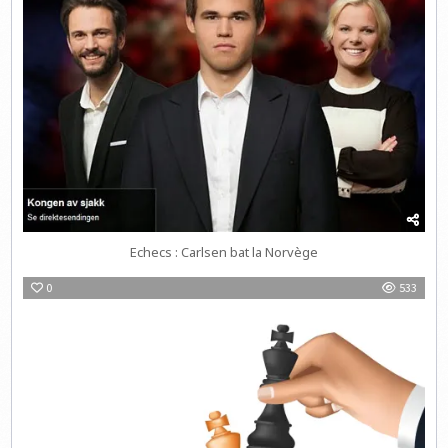
Echecs : Carlsen bat la Norvège
0
533