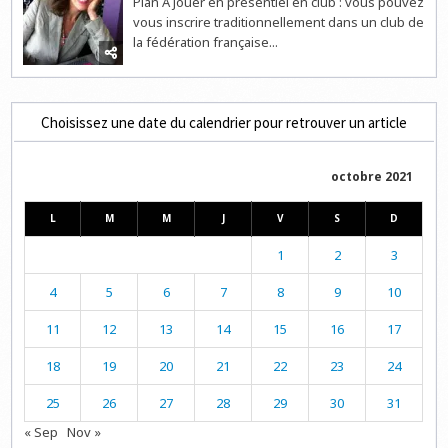
Plan A Jouer en présentiel en club : vous pouvez
vous inscrire traditionnellement dans un club de
la fédération française...
Choisissez une date du calendrier pour retrouver un article
octobre 2021
L
M
M
J
V
S
D
1
2
3
4
5
6
7
8
9
10
11
12
13
14
15
16
17
18
19
20
21
22
23
24
25
26
27
28
29
30
31
« Sep
Nov »