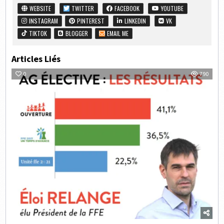
WEBSITE
TWITTER
FACEBOOK
YOUTUBE
INSTAGRAM
PINTEREST
LINKEDIN
VK
TIKTOK
BLOGGER
EMAIL ME
Articles Liés
0
790