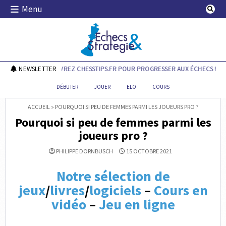
Skip
Menu
to
content
Echecs & Stratégie
NEWSLETTER
DÉCOUVREZ CHESSTIPS.FR POUR PROGRESSER AUX ÉCHECS !
DÉBUTER
JOUER
ELO
COURS
ACCUEIL
»
POURQUOI SI PEU DE FEMMES PARMI LES JOUEURS PRO ?
Pourquoi si peu de femmes parmi les
joueurs pro ?
PHILIPPE DORNBUSCH
15 OCTOBRE 2021
Notre sélection de
jeux
/
livres
/
logiciels
–
Cours en
vidéo
–
Jeu en ligne