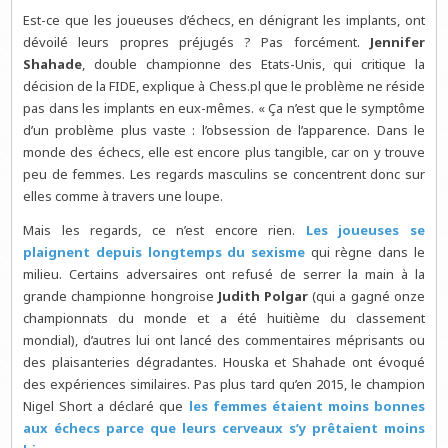
Est-ce que les joueuses d’échecs, en dénigrant les implants, ont
dévoilé leurs propres préjugés ? Pas forcément.
Jennifer
Shahade
, double championne des Etats-Unis, qui critique la
décision de la FIDE, explique à Chess.pl que le problème ne réside
pas dans les implants en eux-mêmes. « Ça n’est que le symptôme
d’un problème plus vaste : l’obsession de l’apparence. Dans le
monde des échecs, elle est encore plus tangible, car on y trouve
peu de femmes. Les regards masculins se concentrent donc sur
elles comme à travers une loupe.
Mais les regards, ce n’est encore rien.
Les joueuses se
plaignent depuis longtemps du sexisme
qui règne dans le
milieu. Certains adversaires ont refusé de serrer la main à la
grande championne hongroise
Judith Polgar
(qui a gagné onze
championnats du monde et a été huitième du classement
mondial), d’autres lui ont lancé des commentaires méprisants ou
des plaisanteries dégradantes. Houska et Shahade ont évoqué
des expériences similaires. Pas plus tard qu’en 2015, le champion
Nigel Short a déclaré que
les femmes étaient moins bonnes
aux échecs parce que leurs cerveaux s’y prêtaient moins