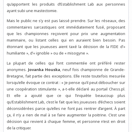
qu’apportent les produits d’Establishment Lab aux personnes
ayant subi une mastectomie.
Mais le public ne s’y est pas laissé prendre. Sur les réseaux, des
commentaires sarcastiques ont immédiatement fusé, proposant
que les championnes reçoivent pour prix une augmentation
mammaire, ou listant celles qui en auraient bien besoin. Pas
étonnant que les joueuses aient taxé la décision de la FIDE d’«
humiliante », d’« ignoble » ou de « misogyne ».
La plupart de celles qui l’ont commentée ont préféré rester
anonymes.
Jovanka Houska
, neuf fois championne de Grande-
Bretagne, fait partie des exceptions. Elle reste toutefois mesurée
lorsqu’elle évoque ce contrat : « Je pense qu’il peut déboucher sur
une coopération stimulante », a-t-elle déclaré au portail Chess.pl.
Et elle a ajouté que ce qui l’inquiète beaucoup plus
qu’Establishment Lab, c’est le fait que les joueuses d’échecs soient
déconsidérées parce qu’elles ne font pas rentrer d’argent. À part
ça, il n’y a rien de mal à se faire augmenter la poitrine. C’est une
décision qui revient à chaque femme, et personne n’est en droit
de la critiquer.