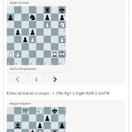
Échec et mat en 3 coups : 1. Cf6+ Rg7 2. Dg8+ Rxf6 3. Dxf7#