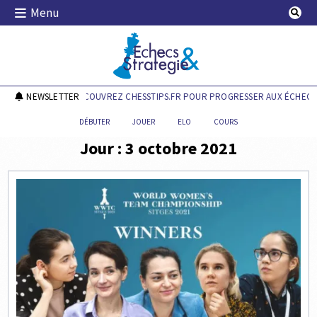
Skip
Menu
to
content
Echecs & Stratégie
NEWSLETTER
DÉCOUVREZ CHESSTIPS.FR POUR PROGRESSER AUX ÉCHECS 
DÉBUTER
JOUER
ELO
COURS
Jour :
3 octobre 2021