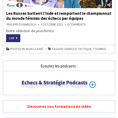
Les Russes battent l’Inde et remportent le championnat
du monde féminin des échecs par équipes
ON
PHILIPPE DORNBUSCH
3 OCTOBRE 2021
0 COMMENTS
LES
Notre sélection de jeux/livres/
RUSSES
BATTENT
L’INDE
LES
LIRE
ET
RUSSES
REMPORTENT
BATTENT
LE
L’INDE
POSTED IN:
NON CLASSÉ
TAGGED:
EXERCICE TACTIQUE
,
TOURNOI
CHAMPIONNAT
ET
DU
REMPORTENT
MONDE
LE
FÉMININ
CHAMPIONNAT
DES
DU
ÉCHECS
Ecoutez les podcasts :
MONDE
PAR
FÉMININ
ÉQUIPES
DES
ÉCHECS
PAR
ÉQUIPES
Découvrez nos formations en vidéo