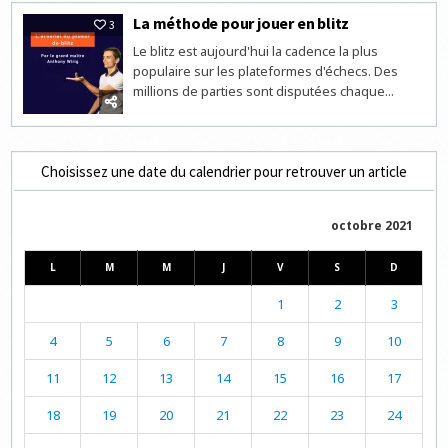
La méthode pour jouer en blitz
3
Le blitz est aujourd'hui la cadence la plus
populaire sur les plateformes d'échecs. Des
millions de parties sont disputées chaque...
Choisissez une date du calendrier pour retrouver un article
octobre 2021
L
M
M
J
V
S
D
1
2
3
4
5
6
7
8
9
10
11
12
13
14
15
16
17
18
19
20
21
22
23
24