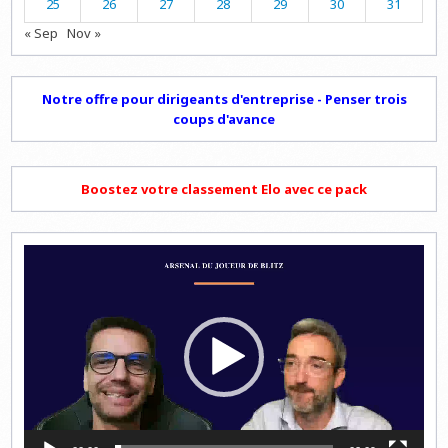
25
26
27
28
29
30
31
« Sep
Nov »
Notre offre pour dirigeants d'entreprise - Penser trois
coups d'avance
Boostez votre classement Elo avec ce pack
Lecteur
vidéo