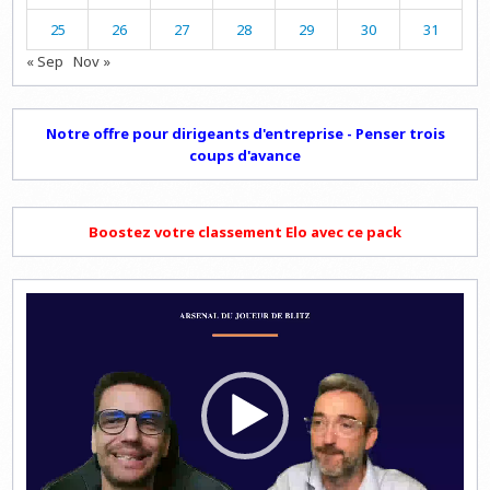
25
26
27
28
29
30
31
« Sep
Nov »
Notre offre pour dirigeants d'entreprise - Penser trois
coups d'avance
Boostez votre classement Elo avec ce pack
Lecteur
vidéo