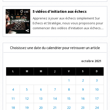
5 vidéos d’initiation aux échecs
196
Apprenez à jouer aux échecs simplement Sur
Echecs et Stratégie, nous vous proposons pour
commencer des vidéos d'initiation aux échecs....
Choisissez une date du calendrier pour retrouver un article
octobre 2021
L
M
M
J
V
S
D
1
2
3
4
5
6
7
8
9
10
11
12
13
14
15
16
17
18
19
20
21
22
23
24