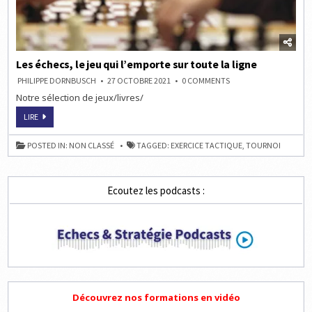
Les échecs, le jeu qui l’emporte sur toute la ligne
ON
PHILIPPE DORNBUSCH
27 OCTOBRE 2021
0 COMMENTS
LES
Notre sélection de jeux/livres/
ÉCHECS,
LE
JEU
LES
LIRE
QUI
ÉCHECS,
L’EMPORTE
LE
SUR
JEU
POSTED IN:
NON CLASSÉ
TAGGED:
EXERCICE TACTIQUE
,
TOURNOI
TOUTE
QUI
LA
L’EMPORTE
LIGNE
SUR
TOUTE
LA
Ecoutez les podcasts :
LIGNE
Découvrez nos formations en vidéo