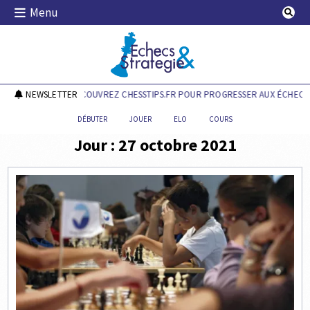
Skip
Menu
to
content
Echecs & Stratégie
NEWSLETTER
DÉCOUVREZ CHESSTIPS.FR POUR PROGRESSER AUX ÉCHECS 
DÉBUTER
JOUER
ELO
COURS
Jour :
27 octobre 2021