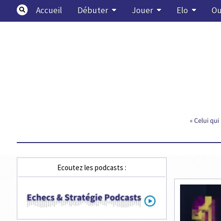
Skip
Accueil
Débuter
Jouer
Elo
Ou
to
content
Echecs & Stratégie
Ecoutez les podcasts :