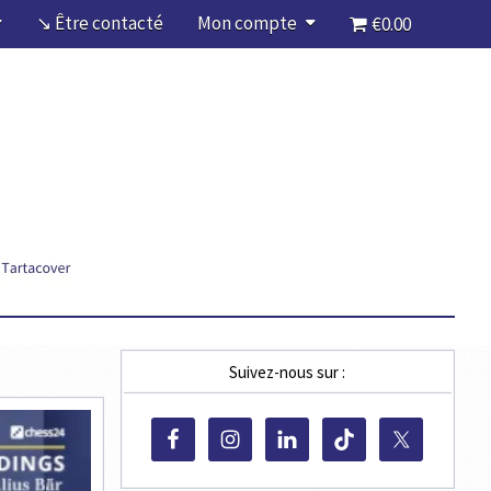
↘ Être contacté
Mon compte
€0.00
Suivez-nous sur :