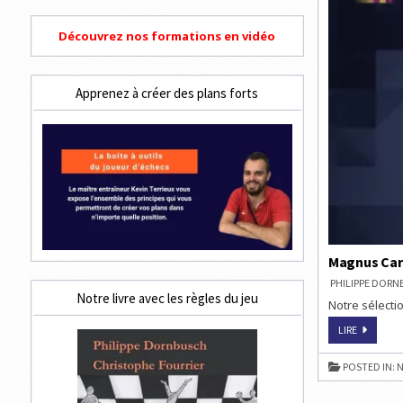
Découvrez nos formations en vidéo
Apprenez à créer des plans forts
Magnus Car
PHILIPPE DOR
Notre livre avec les règles du jeu
Notre sélectio
MAGNUS
LIRE
CARLSEN
REMPORT
LE
POSTED IN:
N
MELTWAT
CHAMPIO
CHESS