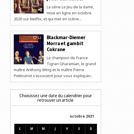
La série Le Jeu de la dame,
mise en ligne en octobre
2020 sur Netflix, et qui met en scène...
Blackmar-Diemer
12
Morra et gambit
Cokrane
Le champion de France
Tigran Gharamian, le grand
maître Anthony Wirig et le maître Pierre
Petitcunot s'associent pour vous expliquer...
Choisissez une date du calendrier pour
retrouver un article
octobre 2021
L
M
M
J
V
S
D