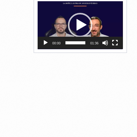
Lecteur
vidéo
00:00
01:36