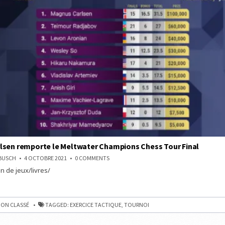
lsen remporte le Meltwater Champions Chess Tour Final
ON
NBUSCH
4 OCTOBRE 2021
0 COMMENTS
MAGNUS
n de jeux/livres/
CARLSEN
REMPORTE
LE
MELTWATER
CHAMPIONS
E
CHESS
ON CLASSÉ
TAGGED:
EXERCICE TACTIQUE
,
TOURNOI
TOUR
ER
FINAL
NS