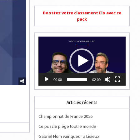
Boostez votre classement Elo avec ce
pack
Lecteur
vidéo
00:00
02:09
Articles récents
Championnat de France 2026
Ce puzzle piège tout le monde
Gabriel Flom vainqueur à Lisieux