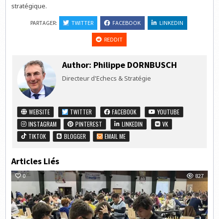
stratégique.
PARTAGER:
TWITTER
FACEBOOK
LINKEDIN
REDDIT
Author:
Philippe DORNBUSCH
Directeur d'Echecs & Stratégie
WEBSITE
TWITTER
FACEBOOK
YOUTUBE
INSTAGRAM
PINTEREST
LINKEDIN
VK
TIKTOK
BLOGGER
EMAIL ME
Articles Liés
0
827