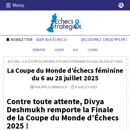
Skip
Menu
to
content
Echecs & Stratégie
.FR POUR PROGRESSER AUX ÉCHECS !
NEWSLETTER
DÉCOUVREZ CHESSTIPS.FR POUR
DÉBUTER
JOUER
ELO
COURS
ACCUEIL
»
LA COUPE DU MONDE D’ÉCHECS FÉMININE DU 6 AU 28 JUILLET 2025
La Coupe du Monde d’échecs féminine
du 6 au 28 juillet 2025
PHILIPPE DORNBUSCH
9 JUILLET 2025
Contre toute attente, Divya
Deshmukh remporte la Finale
de la Coupe du Monde d’Échecs
2025 !