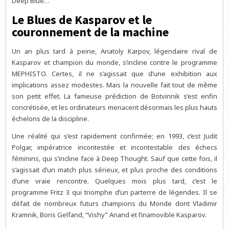
Deep Blue…
Le Blues de Kasparov et le
couronnement de la machine
Un an plus tard à peine, Anatoly Karpov, légendaire rival de
Kasparov et champion du monde, s’incline contre le programme
MEPHISTO. Certes, il ne s’agissait que d’une exhibition aux
implications assez modestes. Mais la nouvelle fait tout de même
son petit effet. La fameuse prédiction de Botvinnik s’est enfin
concrétisée, et les ordinateurs menacent désormais les plus hauts
échelons de la discipline.
Une réalité qui s’est rapidement confirmée; en 1993, c’est Judit
Polgar, impératrice incontestée et incontestable des échecs
féminins, qui s’incline face à Deep Thought. Sauf que cette fois, il
s’agissait d’un match plus sérieux, et plus proche des conditions
d’une vraie rencontre. Quelques mois plus tard, c’est le
programme Fritz 3 qui triomphe d’un parterre de légendes. Il se
défait de nombreux futurs champions du Monde dont Vladimir
Kramnik, Boris Gelfand, “Vishy” Anand et l’inamovible Kasparov.