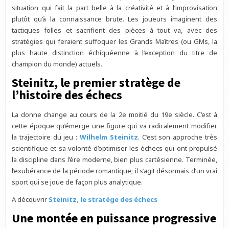
situation qui fait la part belle à la créativité et à l’improvisation
plutôt qu’à la connaissance brute. Les joueurs imaginent des
tactiques folles et sacrifient des pièces à tout va, avec des
stratégies qui feraient suffoquer les Grands Maîtres (ou GMs, la
plus haute distinction échiquéenne à l’exception du titre de
champion du monde) actuels.
Steinitz, le premier stratège de
l’histoire des échecs
La donne change au cours de la 2e moitié du 19e siècle. C’est à
cette époque qu’émerge une figure qui va radicalement modifier
la trajectoire du jeu :
Wilhelm Steinitz
. C’est son approche très
scientifique et sa volonté d’optimiser les échecs qui ont propulsé
la discipline dans l’ère moderne, bien plus cartésienne. Terminée,
l’exubérance de la période romantique; il s’agit désormais d’un vrai
sport qui se joue de façon plus analytique.
A découvrir
Steinitz, le stratège des échecs
Une montée en puissance progressive