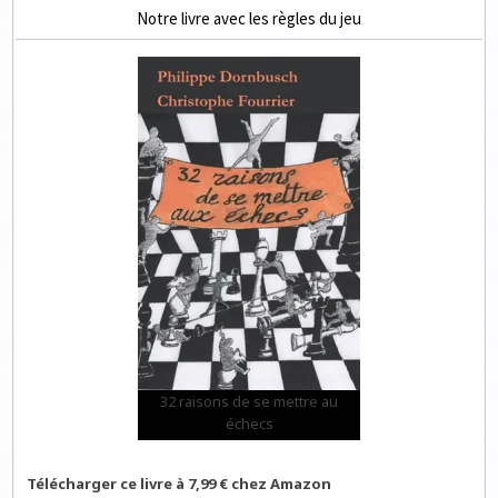
Notre livre avec les règles du jeu
32 raisons de se mettre au
échecs
Télécharger ce livre à 7,99 € chez Amazon