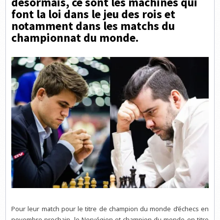
désormais, ce sont les machines qui
font la loi dans le jeu des rois et
notamment dans les matchs du
championnat du monde.
Pour leur match pour le titre de champion du monde d’échecs en
novembre prochain, le Norvégien et champion du monde en titre