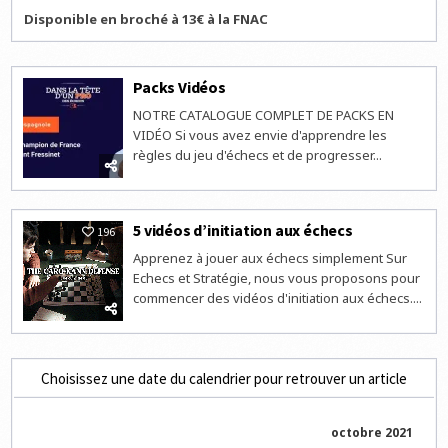
Disponible en broché à 13€ à la FNAC
Packs Vidéos
NOTRE CATALOGUE COMPLET DE PACKS EN
VIDÉO Si vous avez envie d'apprendre les
règles du jeu d'échecs et de progresser...
5 vidéos d’initiation aux échecs
196
Apprenez à jouer aux échecs simplement Sur
Echecs et Stratégie, nous vous proposons pour
commencer des vidéos d'initiation aux échecs....
Choisissez une date du calendrier pour retrouver un article
octobre 2021