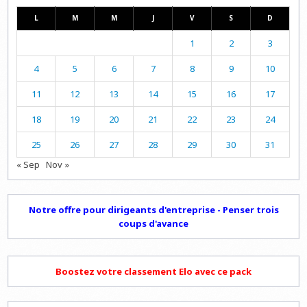
L
M
M
J
V
S
D
1
2
3
4
5
6
7
8
9
10
11
12
13
14
15
16
17
18
19
20
21
22
23
24
25
26
27
28
29
30
31
« Sep
Nov »
Notre offre pour dirigeants d'entreprise - Penser trois
coups d'avance
Boostez votre classement Elo avec ce pack