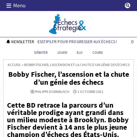
Skip
Menu
to
content
Echecs & Stratégie
DÉCOUVREZ CHESSTIPS.FR POUR PROGRESSER AUX ÉCHECS !
NEWSLETTER
DÉCO
DÉBUTER
JOUER
ELO
COURS
ACCUEIL
»
BOBBY FISCHER, L’ASCENSION ET LA CHUTE D’UN GÉNIE DES ÉCHECS
Bobby Fischer, l’ascension et la chute
d’un génie des échecs
PHILIPPE DORNBUSCH
1 OCTOBRE 2021
Cette BD retrace la parcours d’un
véritable prodige ayant grandi dans
un milieu modeste à Brooklyn. Bobby
Fischer devient à 14 ans le plus jeune
champion d’échecs des États-Unis.