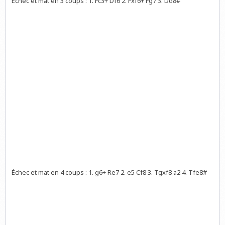
Échec et mat en 3 coups : 1. Fc3+ Df6 2. Fxf6+ Fg7 3. Dd8#
Échec et mat en 4 coups : 1. g6+ Re7 2. e5 Cf8 3. Tgxf8 a2 4. Tfe8#