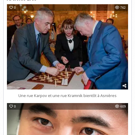
0
762
Une rue Karpov et une rue Kramnik bientôt à Asnières
0
609