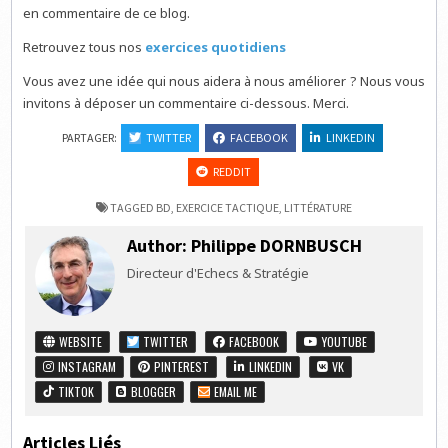
en commentaire de ce blog.
Retrouvez tous nos
exercices quotidiens
Vous avez une idée qui nous aidera à nous améliorer ? Nous vous
invitons à déposer un commentaire ci-dessous. Merci.
PARTAGER:
TWITTER
FACEBOOK
LINKEDIN
REDDIT
TAGGED
BD
,
EXERCICE TACTIQUE
,
LITTÉRATURE
Author:
Philippe DORNBUSCH
Directeur d'Echecs & Stratégie
WEBSITE
TWITTER
FACEBOOK
YOUTUBE
INSTAGRAM
PINTEREST
LINKEDIN
VK
TIKTOK
BLOGGER
EMAIL ME
Articles Liés