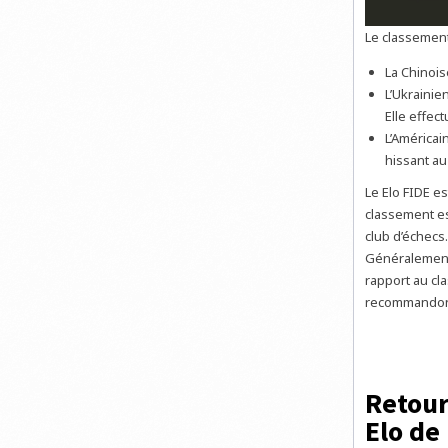
Le classement
La Chinois
L’Ukrainie
Elle effec
L’Américai
hissant au
Le Elo FIDE es
classement es
club d’échecs
Généralement,
rapport au cl
recommandons
Retour
Elo de 