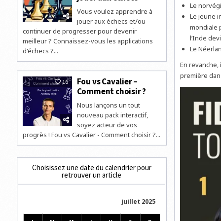
Le norvég
Vous voulez apprendre à
Le jeune i
jouer aux échecs et/ou
mondiale p
continuer de progresser pour devenir
l’Inde dev
meilleur ? Connaissez-vous les applications
Le Néerlan
d'échecs ?...
En revanche, 
première dans
Fou vs Cavalier –
16
Comment choisir ?
Nous lançons un tout
nouveau pack interactif,
soyez acteur de vos
progrès ! Fou vs Cavalier - Comment choisir ?...
Choisissez une date du calendrier pour
retrouver un article
juillet 2025