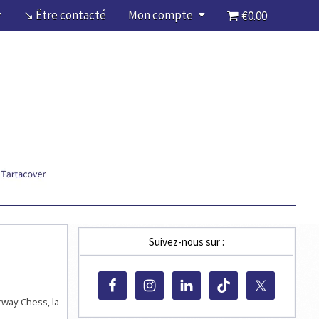
↘ Être contacté
Mon compte
€0.00
Suivez-nous sur :
rway Chess, la