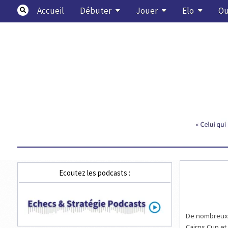
Skip
Accueil
Débuter
Jouer
Elo
Ou
to
content
Echecs & Stratégie
Ecoutez les podcasts :
De nombreux c
Cairns Cup et 