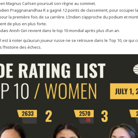
ien Magnus Carlsen poursuit son règne au sommet.
ndien Praggnanandhaa R a gagné 12 points de classement, pour occuper la
our la première fois de sa carrière. L’Indien s’approche du podium et mon
ient de plus en plus forte.
dais Anish Giri revient dans le top 10 mondial après plus d’un an.
il est à noter qu’aucun joueur russe ne se retrouve dans le Top 10, ce qui 
 l’histoire des échecs.