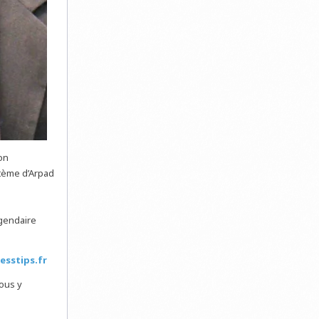
on
stème d’Arpad
égendaire
esstips.fr
Vous y