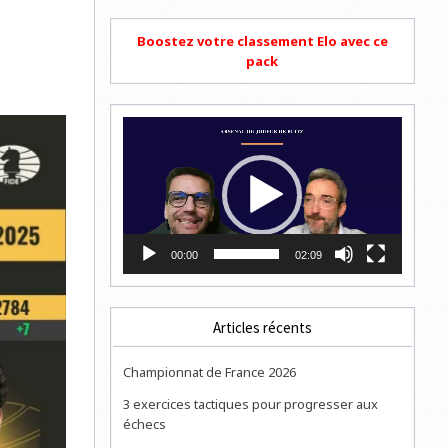
Boostez votre classement Elo avec ce
pack
Lecteur
vidéo
00:00
02:09
Articles récents
Championnat de France 2026
3 exercices tactiques pour progresser aux
échecs