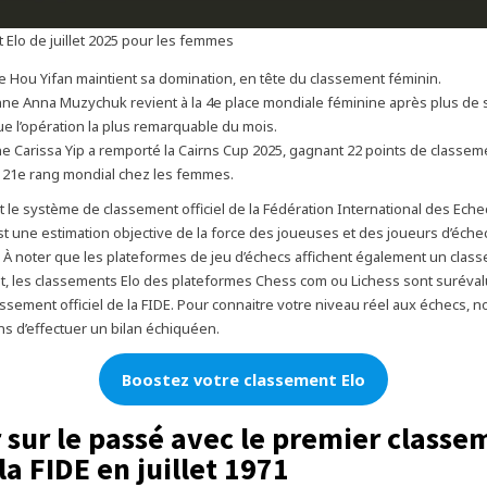
 Elo de juillet 2025 pour les femmes
e Hou Yifan maintient sa domination, en tête du classement féminin.
nne Anna Muzychuk revient à la 4e place mondiale féminine après plus de s
tue l’opération la plus remarquable du mois.
ne Carissa Yip a remporté la Cairns Cup 2025, gagnant 22 points de classem
 21e rang mondial chez les femmes.
t le système de classement officiel de la Fédération International des Eche
t une estimation objective de la force des joueuses et des joueurs d’échecs
. À noter que les plateformes de jeu d’échecs affichent également un clas
 les classements Elo des plateformes Chess com ou Lichess sont suréval
assement officiel de la FIDE. Pour connaitre votre niveau réel aux échecs, 
 d’effectuer un bilan échiquéen.
Boostez votre classement Elo
 sur le passé avec le premier classe
la FIDE en juillet 1971