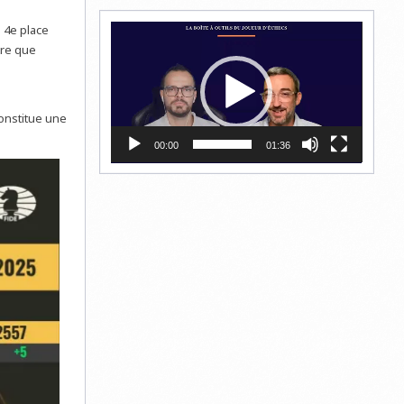
Lecteur
 4e place
vidéo
tre que
constitue une
00:00
01:36