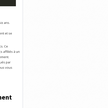
ix ans.
ent et se
cs. Ce
 affiliés à un
sement.
ués par
nous vous
ment