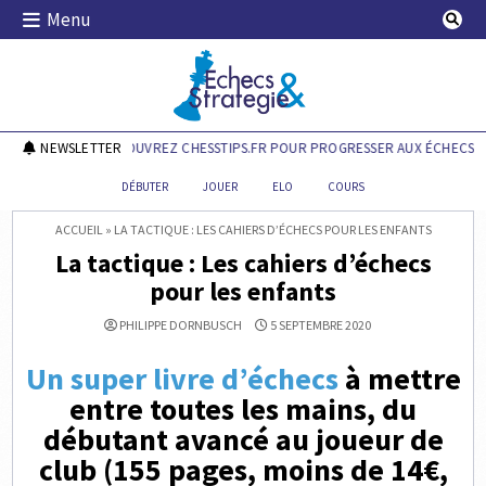
Skip
Menu
to
content
Echecs & Stratégie
NEWSLETTER
DÉCOUVREZ CHESSTIPS.FR POUR PROGRESSER AUX ÉCHECS !
DÉBUTER
JOUER
ELO
COURS
ACCUEIL
»
LA TACTIQUE : LES CAHIERS D’ÉCHECS POUR LES ENFANTS
La tactique : Les cahiers d’échecs
pour les enfants
PHILIPPE DORNBUSCH
5 SEPTEMBRE 2020
Un super livre d’échecs
à mettre
entre toutes les mains, du
débutant avancé au joueur de
club (155 pages, moins de 14€,