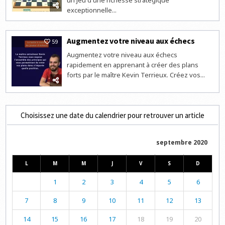
exceptionnelle...
Augmentez votre niveau aux échecs
59
Augmentez votre niveau aux échecs
rapidement en apprenant à créer des plans
forts par le maître Kevin Terrieux. Créez vos...
Choisissez une date du calendrier pour retrouver un article
septembre 2020
L
M
M
J
V
S
D
1
2
3
4
5
6
7
8
9
10
11
12
13
14
15
16
17
18
19
20