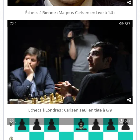
Échecs à Bienne : Magnus Carlsen en Live à 14h
0
537
Echecs à Londres : Carlsen seul en tête à 6/9
0
537