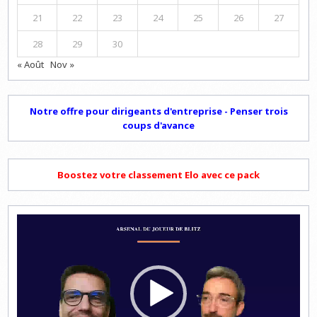
21
22
23
24
25
26
27
28
29
30
« Août
Nov »
Notre offre pour dirigeants d'entreprise - Penser trois
coups d'avance
Boostez votre classement Elo avec ce pack
Lecteur
vidéo