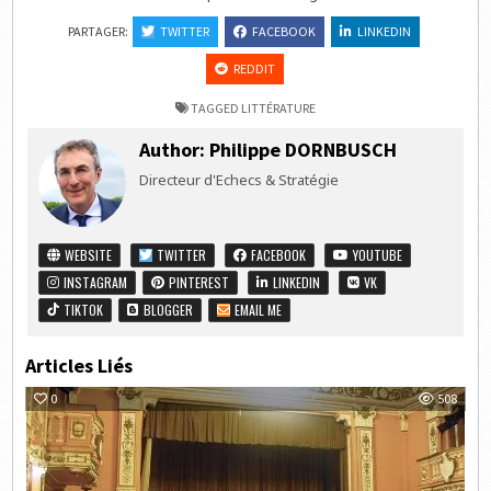
PARTAGER:
TWITTER
FACEBOOK
LINKEDIN
REDDIT
TAGGED
LITTÉRATURE
Author:
Philippe DORNBUSCH
Directeur d'Echecs & Stratégie
WEBSITE
TWITTER
FACEBOOK
YOUTUBE
INSTAGRAM
PINTEREST
LINKEDIN
VK
TIKTOK
BLOGGER
EMAIL ME
Articles Liés
0
508