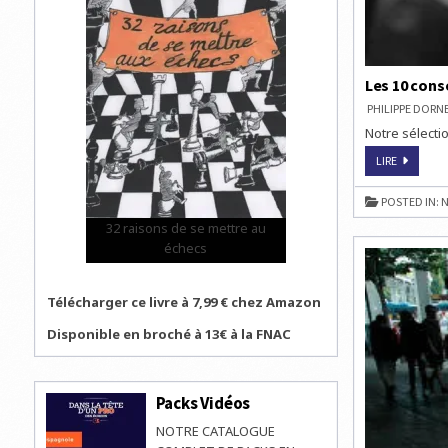
Les 10 cons
PHILIPPE DOR
Notre sélectio
LES
LIRE
10
CONSEILS
POUR
POSTED IN:
N
TROUVER
UN
32 raisons de se mettre au
MAT
échecs
Télécharger ce livre à 7,99 € chez Amazon
Disponible en broché à 13€ à la FNAC
Packs Vidéos
NOTRE CATALOGUE