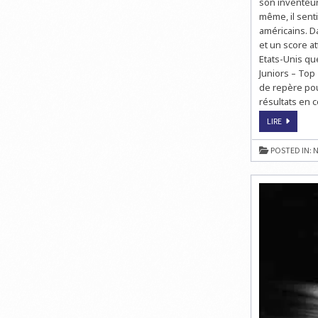
son inventeur,
même, il sent
américains. D
et un score a
Etats-Unis que
Juniors – Top
de repère pou
résultats en c
LE
LIRE
CLASSEM
ELO
AUX
POSTED IN:
N
ÉCHECS