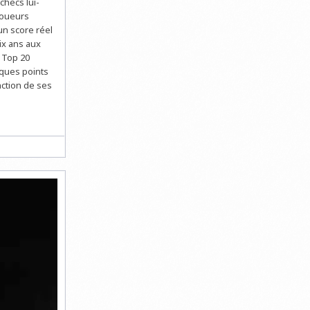
checs lui-
joueurs
un score réel
ix ans aux
– Top 20
lques points
nction de ses