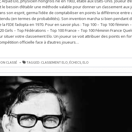
 Arpad Elo, physicien hongrois né en 1903, établi aux Etats-Unis. Joueur d’é
AUX
ÉCHECS
it le besoin d’établir une méthode valable pour donner un classement aux 
ans son esprit, germa l’idée de comptabiliser en points la différence entre 
ttendu (en termes de probabilités). Son invention marcha si bien pendant d
 la FIDE l’adopta en 1970. Pour en savoir plus : Top 100 – Top 100 féminin 
 20 Girls – Top Fédérations – Top 100 France – Top 100 Féminin France Que
r situer votre classement Elo. Un joueur se voit attribuer des points en fo
ompétition officielle face à d’autres joueurs…
ENT
ON CLASSÉ
TAGGED:
CLASSEMENT ELO
,
ÉCHECS
,
ELO