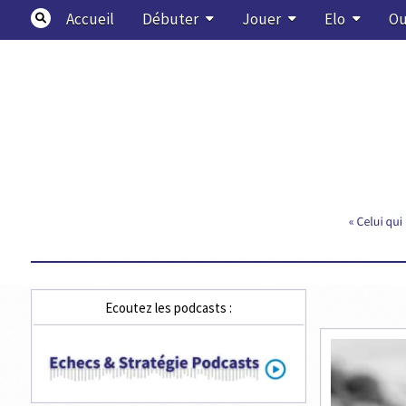
Skip
Accueil
Débuter
Jouer
Elo
Ou
to
content
Echecs & Stratégie
Ecoutez les podcasts :