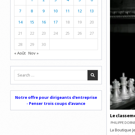
7
8
9
10
11
12
13
14
15
16
17
18
19
20
21
22
23
24
25
26
27
28
29
30
« Août
Nov »
Search
for:
Notre offre pour dirigeants d'entreprise
- Penser trois coups d'avance
Le classeme
PHILIPPE DOR
La Boutique J