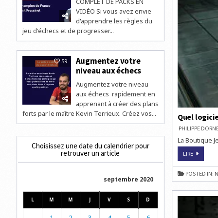
COMPLET DE PACKS EN
VIDÉO Si vous avez envie
d'apprendre les règles du
jeu d'échecs et de progresser...
Augmentez votre
59
niveau aux échecs
Augmentez votre niveau
aux échecs rapidement en
apprenant à créer des plans
forts par le maître Kevin Terrieux. Créez vos...
Quel logicie
PHILIPPE DOR
La Boutique Je
Choisissez une date du calendrier pour
retrouver un article
QUEL
LIRE
LOGICIEL
D’ÉCHECS
CHOISIR
POSTED IN:
N
?
septembre 2020
L
M
M
J
V
S
D
1
2
3
4
5
6