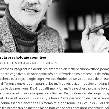
et la psychologie cognitive
ON
NBUSCH
13 SEPTEMBRE 2020
0 COMMENTS
LES
d’échecs intègrent les dernières avancées en matière d’innovations péd
ÉCHECS
ET
iences cognitives. Ils sont optimisés pour favoriser les processus de mémo
LA
PSYCHOLOGIE
échecs et la psychologie cognitive. Les études de De Groot, puis de Chase
COGNITIVE
 différence entre les amateurs et les maîtres résidait principalement dans 
uelle des positions. De Groot affirme : « Un maître ne cherche pas le bon cou
 joueur avait posé cette question à Richard Réti : « Combien de coups un 
 » et il lui avait répondu : « un seul, le bon ». Cette perception du maître rep
 connaissances encodées en mémoire à long terme les « chunks ». Lors d
t, les processus de mémorisation non-conscients sont donc essentiels. Ad