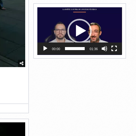
Lecteur
vidéo
00:00
01:36