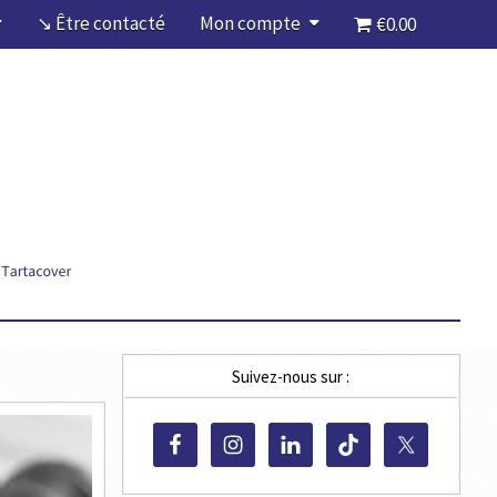
↘ Être contacté
Mon compte
€0.00
Suivez-nous sur :