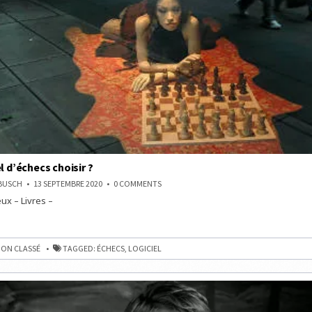
l d’échecs choisir ?
ON
NBUSCH
13 SEPTEMBRE 2020
0 COMMENTS
QUEL
ux – Livres –
LOGICIEL
D’ÉCHECS
CHOISIR
?
ON CLASSÉ
TAGGED:
ÉCHECS
,
LOGICIEL