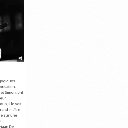
agogiques
risation.
 et Simon, ont
leur
p, il le voit
grand-maître
ose sur une
e
riaan De