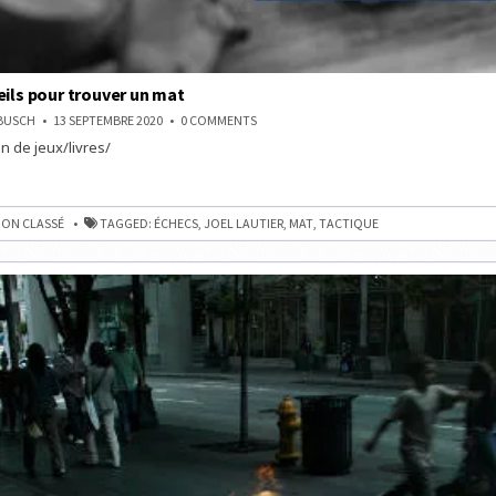
eils pour trouver un mat
ON
NBUSCH
13 SEPTEMBRE 2020
0 COMMENTS
LES
n de jeux/livres/
10
CONSEILS
POUR
TROUVER
UN
MAT
ON CLASSÉ
TAGGED:
ÉCHECS
,
JOEL LAUTIER
,
MAT
,
TACTIQUE