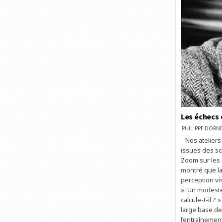
Les échecs 
PHILIPPE DOR
Nos ateliers 
issues des sc
Zoom sur les 
montré que la
perception vis
». Un modeste
calcule-t-il ?
large base de
l’entraînemen