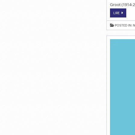
Groot (1914-2
LES
LIRE
ÉCHECS
ET
LA
POSTED IN:
N
PSYCHOL
COGNITIV