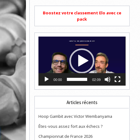
Boostez votre classement Elo avec ce
pack
Lecteur
vidéo
00:00
02:09
Articles récents
Hoop Gambit avec Victor Wembanyama
Êtes-vous assez fort aux échecs ?
Championnat de France 2026