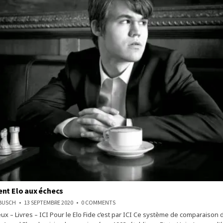
nt Elo aux échecs
ON
NBUSCH
13 SEPTEMBRE 2020
0 COMMENTS
LE
eux – Livres – ICI Pour le Elo Fide c’est par ICI Ce système de comparaison 
CLASSEMENT
ELO