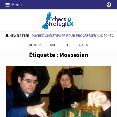
Skip
Menu
to
content
Echecs & Stratégie
NEWSLETTER
DÉCOUVREZ CHESSTIPS.FR POUR PROGRESSER AUX ÉCHECS !
DÉBUTER
JOUER
ELO
COURS
Étiquette :
Movsesian