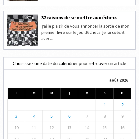
32 raisons de se mettre aux échecs
83
J'ai le plaisir de vous annoncer la sortie de mon
premier livre sur le jeu d’échecs. Je l’ai coécrit
avec...
Choisissez une date du calendrier pour retrouver un article
août 2026
L
M
M
J
V
S
D
1
2
3
4
5
6
7
8
9
10
11
12
13
14
15
16