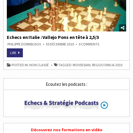
Echecs en Italie : Vallejo Pons en tête à 2,5/3
ON
PHILIPPE DORNBUSCH
30 DÉCEMBRE 2010
0 COMMENTS
ECHECS
EN
ECHECS
LIRE
ITALIE
EN
:
ITALIE
VALLEJO
:
POSTED IN:
NON CLASSÉ
TAGGED:
MOVSESIAN
,
REGGIO EMILIA 2010
PONS
VALLEJO
EN
PONS
TÊTE
EN
À
TÊTE
2,5/3
À
Ecoutez les podcasts :
2,5/3
Découvrez nos formations en vidéo