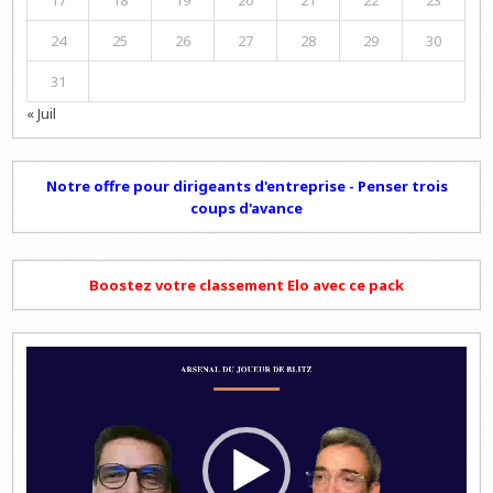
17
18
19
20
21
22
23
24
25
26
27
28
29
30
31
« Juil
Notre offre pour dirigeants d'entreprise - Penser trois
coups d'avance
Boostez votre classement Elo avec ce pack
Lecteur
vidéo