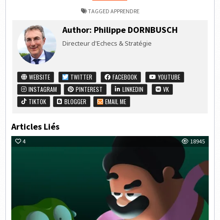
TAGGED
APPRENDRE
Author:
Philippe DORNBUSCH
Directeur d'Echecs & Stratégie
WEBSITE
TWITTER
FACEBOOK
YOUTUBE
INSTAGRAM
PINTEREST
LINKEDIN
VK
TIKTOK
BLOGGER
EMAIL ME
Articles Liés
4
18945