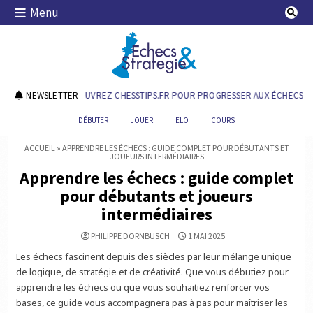
Skip
Menu
to
content
Echecs & Stratégie
NEWSLETTER
DÉCOUVREZ CHESSTIPS.FR POUR PROGRESSER AUX ÉCHECS !
DÉBUTER
JOUER
ELO
COURS
ACCUEIL
»
APPRENDRE LES ÉCHECS : GUIDE COMPLET POUR DÉBUTANTS ET
JOUEURS INTERMÉDIAIRES
Apprendre les échecs : guide complet
pour débutants et joueurs
intermédiaires
PHILIPPE DORNBUSCH
1 MAI 2025
Les échecs fascinent depuis des siècles par leur mélange unique
de logique, de stratégie et de créativité. Que vous débutiez pour
apprendre les échecs ou que vous souhaitiez renforcer vos
bases, ce guide vous accompagnera pas à pas pour maîtriser les