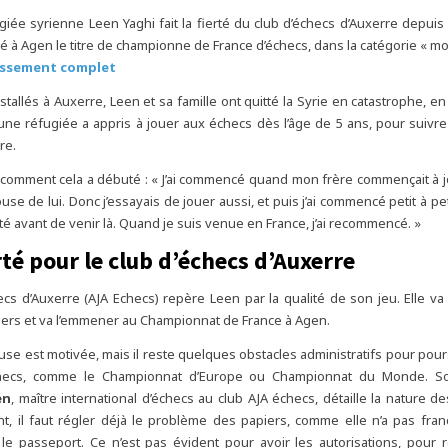
giée syrienne Leen Yaghi fait la fierté du club d’échecs d’Auxerre depui
hé à Agen le titre de championne de France d’échecs, dans la catégorie « mo
assement complet
stallés à Auxerre, Leen et sa famille ont quitté la Syrie en catastrophe, en 
une réfugiée a appris à jouer aux échecs dès l’âge de 5 ans, pour suivre
re.
comment cela a débuté : « J’ai commencé quand mon frère commençait à j
louse de lui. Donc j’essayais de jouer aussi, et puis j’ai commencé petit à peti
rêté avant de venir là. Quand je suis venue en France, j’ai recommencé. »
rté pour le club d’échecs d’Auxerre
ecs d’Auxerre (AJA Echecs) repère Leen par la qualité de son jeu. Elle va
liers et va l’emmener au Championnat de France à Agen.
use est motivée, mais il reste quelques obstacles administratifs pour pour
hecs, comme le Championnat d’Europe ou Championnat du Monde. Son
en
, maître international d’échecs au club AJA échecs, détaille la nature d
ant, il faut régler déjà le problème des papiers, comme elle n’a pas franç
le passeport. Ce n’est pas évident pour avoir les autorisations, pour 