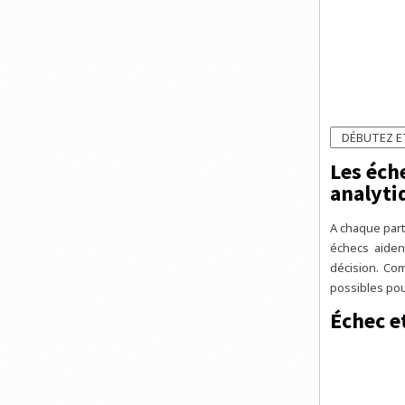
Les éch
analyti
A chaque part
échecs aident
décision. Com
possibles pour
Échec e