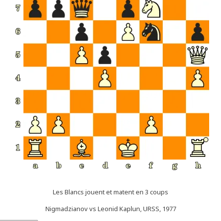
Les Blancs jouent et matent en 3 coups
Nigmadzianov vs Leonid Kaplun, URSS, 1977