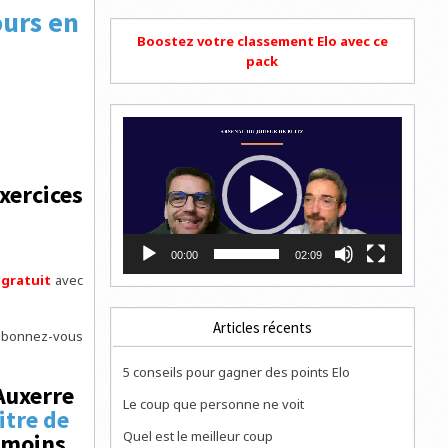
urs en
Boostez votre classement Elo avec ce
pack
Lecteur
vidéo
xercices
00:00
02:09
 gratuit
avec
Articles récents
 abonnez-vous
5 conseils pour gagner des points Elo
 Auxerre
Le coup que personne ne voit
titre de
Quel est le meilleur coup
e moins