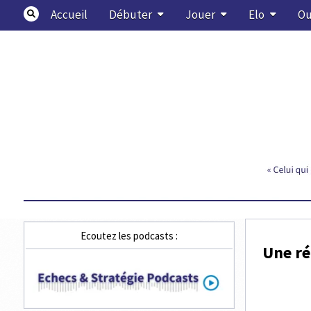
Skip
Accueil
Débuter
Jouer
Elo
Ou
to
content
Echecs & Stratégie
Ecoutez les podcasts :
Une ré