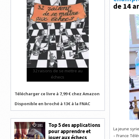
de 14 a
32 raisons de se mettre au
échecs
Télécharger ce livre à 7,99 € chez Amazon
Disponible en broché à 13€ à la FNAC
Top 5 des applications
181
La jeune syri
pour apprendre et
– France Télé
jouer aux échecs