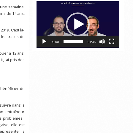
Lecteur
s une semaine.
vidéo
ins de 14 ans,
2019. C’est là-
 les traces de
00:00
01:36
ouer à 12 ans.
t, j’ai pris des
 bénéficier de
suivre dans la
 entraîneur,
es problèmes :
aise, elle est
représenter la