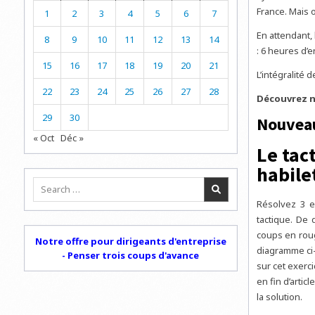
France. Mais 
1
2
3
4
5
6
7
En attendant,
8
9
10
11
12
13
14
: 6 heures d’
15
16
17
18
19
20
21
L’intégralité d
22
23
24
25
26
27
28
Découvrez n
29
30
Nouvea
« Oct
Déc »
Le tac
habile
Search
for:
Résolvez 3 e
tactique. De 
coups en rou
Notre offre pour dirigeants d'entreprise
diagramme ci-
- Penser trois coups d'avance
sur cet exerc
en fin d’arti
la solution.