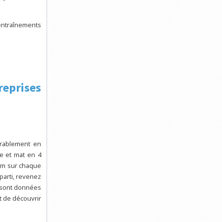
 entraînements
reprises
urablement en
ge et mat en 4
um sur chaque
parti, revenez
i sont données
t de découvrir