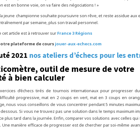
on est en bonne voie, on va faire des négociations ! »
 la jeune championne souhaite poursuivre son rêve, et reste assidue aux
entraînement par semaine, plus son travail personnel.
e cet article est à retrouver sur
France 3 Régions
otre plateforme de cours
jouer-aux-echecs.com
uté 2021
nos ateliers d’échecs pour les ent
ticomètre, outil de mesure de votre
té à bien calculer
xercices d’échecs tirés de tournois internationaux pour progresser d
difficulté progressive, mat en 2 coups en vert, mat en 3 coups en oran
ge, nous vous conseillons de vous concentrer pendant 5 minutes maxim
dessous. Si vous ne trouvez pas une solution dans le temps maximum im
ice plus tard dans la journée. Enfin, comparer vos solutions avec celles qu
cle. Une manière efficace de progresser est de chercher par soi-même avan