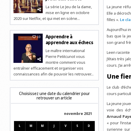
La série Le Jeu de la dame,
La jeune réfu
mise en ligne en octobre
Elle a décroc
2020 sur Netflix, et qui met en scène...
filles ».
Le cl
Aujourd’hui in
Apprendre à
bas que la je
10
apprendre aux échecs
son grand frè
Le maître international
Leen raconte 
Pierre Petitcunot vous
J’étais très ja
montre comment vous
cours. J’ai ar
entraîner efficacement et organiser vos
connaissances afin de pouvoir les retrouver...
Une fie
Le club d’éch
Choisissez une date du calendrier pour
cours particu
retrouver un article
La jeune joue
voie des éc
novembre 2021
Arnaud Pay
« pour l’inst
L
M
M
J
V
S
D
syrienne sur 