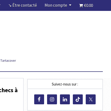
↘ Être contacté
Mon compte
€0.00
Suivez-nous sur :
checs à