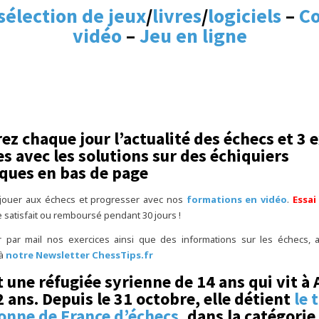
sélection de jeux
/
livres
/
logiciels
–
Co
vidéo
–
Jeu en ligne
ez chaque jour l’actualité des échecs et 3 e
s avec les solutions sur des échiquiers
ues en bas de page
jouer aux échecs et progresser avec nos
formations en vidéo
.
Essai
e satisfait ou remboursé pendant 30 jours !
r par mail nos exercices ainsi que des informations sur les échecs,
 à
notre Newsletter ChessTips.fr
t une réfugiée syrienne de 14 ans qui vit à
 ans. Depuis le 31 octobre, elle détient
le 
nne de France d’échecs
, dans la catégori