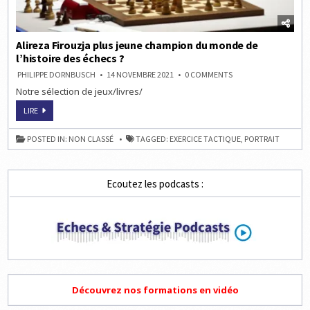
Alireza Firouzja plus jeune champion du monde de
l’histoire des échecs ?
ON
PHILIPPE DORNBUSCH
14 NOVEMBRE 2021
0 COMMENTS
ALIREZA
Notre sélection de jeux/livres/
FIROUZJA
PLUS
JEUNE
ALIREZA
LIRE
CHAMPION
FIROUZJA
DU
PLUS
MONDE
JEUNE
POSTED IN:
NON CLASSÉ
TAGGED:
EXERCICE TACTIQUE
,
PORTRAIT
DE
CHAMPION
L’HISTOIRE
DU
DES
MONDE
ÉCHECS
DE
?
L’HISTOIRE
Ecoutez les podcasts :
DES
ÉCHECS
?
Découvrez nos formations en vidéo