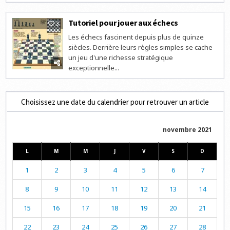
Tutoriel pour jouer aux échecs
3
Les échecs fascinent depuis plus de quinze
siècles. Derrière leurs règles simples se cache
un jeu d'une richesse stratégique
exceptionnelle...
Choisissez une date du calendrier pour retrouver un article
novembre 2021
L
M
M
J
V
S
D
1
2
3
4
5
6
7
8
9
10
11
12
13
14
15
16
17
18
19
20
21
22
23
24
25
26
27
28