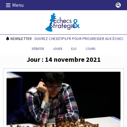
Skip
Menu
to
content
Echecs & Stratégie
NEWSLETTER
DÉCOUVREZ CHESSTIPS.FR POUR PROGRESSER AUX ÉCHECS !
DÉBUTER
JOUER
ELO
COURS
Jour :
14 novembre 2021