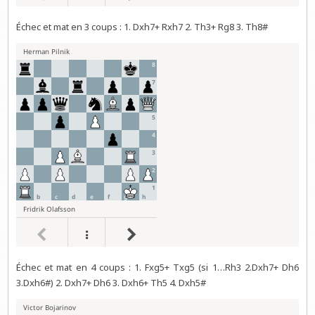
Échec et mat en 3 coups : 1. Dxh7+ Rxh7 2. Th3+ Rg8 3. Th8#
Échec et mat en 4 coups : 1. Fxg5+ Txg5 (si 1…Rh3 2.Dxh7+ Dh6
3.Dxh6#) 2. Dxh7+ Dh6 3. Dxh6+ Th5 4. Dxh5#