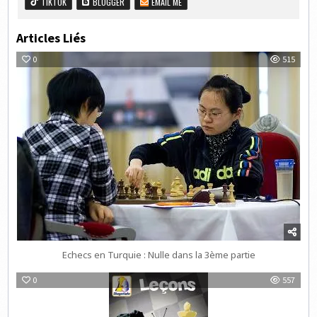
TIKTOK
BLOGGER
EMAIL ME
Articles Liés
0
515
Echecs en Turquie : Nulle dans la 3ème partie
0
557