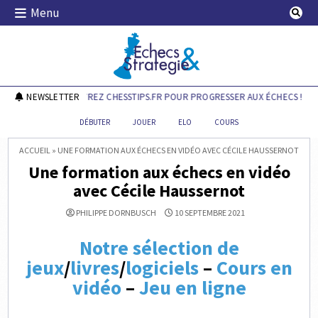
Skip
Menu
to
content
Echecs & Stratégie
NEWSLETTER
DÉCOUVREZ CHESSTIPS.FR POUR PROGRESSER AUX ÉCHECS !
DÉBUTER
JOUER
ELO
COURS
ACCUEIL
»
UNE FORMATION AUX ÉCHECS EN VIDÉO AVEC CÉCILE HAUSSERNOT
Une formation aux échecs en vidéo
avec Cécile Haussernot
PHILIPPE DORNBUSCH
10 SEPTEMBRE 2021
Notre sélection de
jeux
/
livres
/
logiciels
–
Cours en
vidéo
–
Jeu en ligne