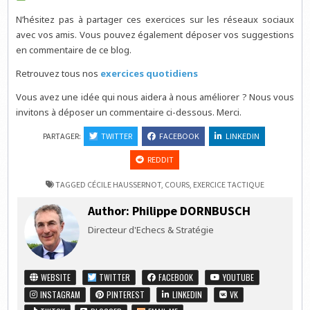
N’hésitez pas à partager ces exercices sur les réseaux sociaux
avec vos amis. Vous pouvez également déposer vos suggestions
en commentaire de ce blog.
Retrouvez tous nos
exercices quotidiens
Vous avez une idée qui nous aidera à nous améliorer ? Nous vous
invitons à déposer un commentaire ci-dessous. Merci.
PARTAGER:
TWITTER
FACEBOOK
LINKEDIN
REDDIT
TAGGED
CÉCILE HAUSSERNOT
,
COURS
,
EXERCICE TACTIQUE
Author:
Philippe DORNBUSCH
Directeur d'Echecs & Stratégie
WEBSITE
TWITTER
FACEBOOK
YOUTUBE
INSTAGRAM
PINTEREST
LINKEDIN
VK