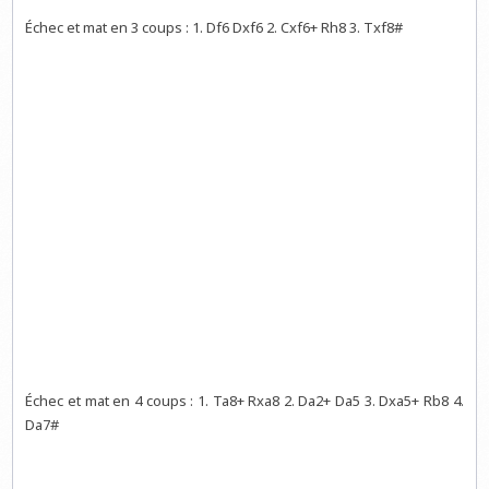
Échec et mat en 3 coups : 1. Df6 Dxf6 2. Cxf6+ Rh8 3. Txf8#
Échec et mat en 4 coups : 1. Ta8+ Rxa8 2. Da2+ Da5 3. Dxa5+ Rb8 4.
Da7#