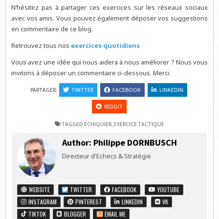
N’hésitez pas à partager ces exercices sur les réseaux sociaux
avec vos amis. Vous pouvez également déposer vos suggestions
en commentaire de ce blog.
Retrouvez tous nos
exercices quotidiens
Vous avez une idée qui nous aidera à nous améliorer ? Nous vous
invitons à déposer un commentaire ci-dessous. Merci.
PARTAGER:
TWITTER
FACEBOOK
LINKEDIN
REDDIT
TAGGED
ÉCHIQUIER
,
EXERCICE TACTIQUE
Author:
Philippe DORNBUSCH
Directeur d'Echecs & Stratégie
WEBSITE
TWITTER
FACEBOOK
YOUTUBE
INSTAGRAM
PINTEREST
LINKEDIN
VK
TIKTOK
BLOGGER
EMAIL ME