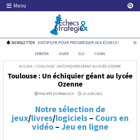
Skip
Menu
to
content
Echecs & Stratégie
DÉCOUVREZ CHESSTIPS.FR POUR PROGRESSER AUX ÉCHECS !
NEWSLETTER
DÉCO
DÉBUTER
JOUER
ELO
COURS
ACCUEIL
»
TOULOUSE : UN ÉCHIQUIER GÉANT AU LYCÉE OZENNE
Toulouse : Un échiquier géant au lycée
Ozenne
PHILIPPE DORNBUSCH
10 JUIN 2021
Notre sélection de
jeux
/
livres
/
logiciels
–
Cours en
vidéo
–
Jeu en ligne