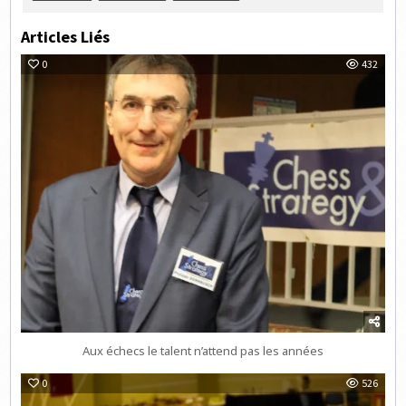
Articles Liés
0
432
Aux échecs le talent n’attend pas les années
0
526