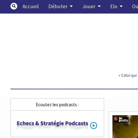
Skip
Accueil
Débuter
Jouer
Elo
Ou
to
content
Echecs & Stratégie
Ecoutez les podcasts :