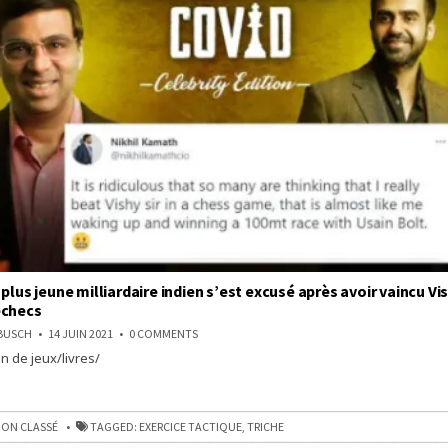
 plus jeune milliardaire indien s’est excusé après avoir vaincu 
échecs
ON
NBUSCH
14 JUIN 2021
0 COMMENTS
POURQUOI
n de jeux/livres/
LE
PLUS
JEUNE
I
MILLIARDAIRE
INDIEN
S’EST
ON CLASSÉ
TAGGED:
EXERCICE TACTIQUE
,
TRICHE
EXCUSÉ
AIRE
APRÈS