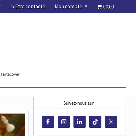
↘ Être contacté
Mon compte
€0.00
Suivez-nous sur :