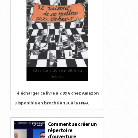
S’EST
EXCUSÉ
APRÈS
AVOIR
VAINCU
VISWANA
ANAND
AUX
ÉCHECS
32 raisons de se mettre au
échecs
Télécharger ce livre à 7,99 € chez Amazon
Disponible en broché à 13€ à la FNAC
Comment se créer un
115
répertoire
d’ouverture