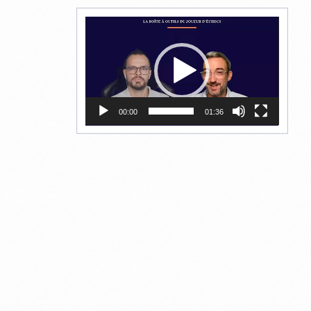
Lecteur
vidéo
00:00
01:36