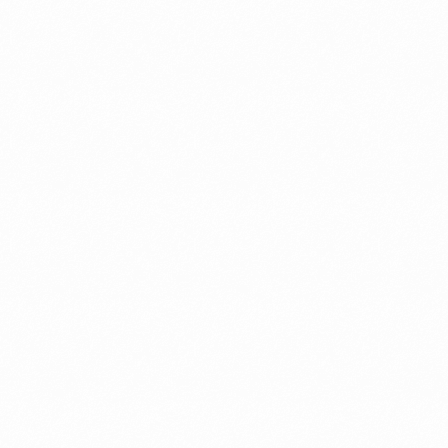
AVOIR
VAINCU
VISWANATHAN
ANAND
AUX
ÉCHECS
THAN