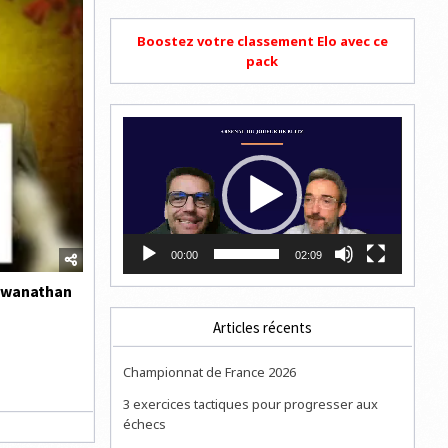
Boostez votre classement Elo avec ce
pack
Lecteur
vidéo
00:00
02:09
Viswanathan
Articles récents
Championnat de France 2026
3 exercices tactiques pour progresser aux
échecs