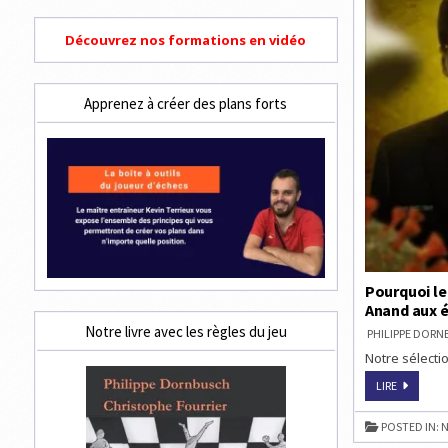
Découvrez nos formations en vidéo
Apprenez à créer des plans forts
Pourquoi le
Anand aux 
Notre livre avec les règles du jeu
PHILIPPE DOR
Notre sélectio
POURQUO
LIRE
LE
PLUS
JEUNE
POSTED IN:
N
MILLIARD
INDIEN