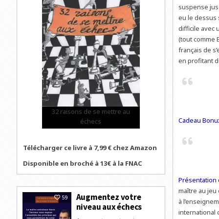
suspense jusqu
eu le dessus 
difficile avec
(tout comme B
français de s’
en profitant d
32 raisons de se mettre au
Cadeau Bonu
échecs
Télécharger ce livre à 7,99 € chez Amazon
Disponible en broché à 13€ à la FNAC
Présentation 
maître au jeu
Augmentez votre
59
à l’enseigneme
niveau aux échecs
international