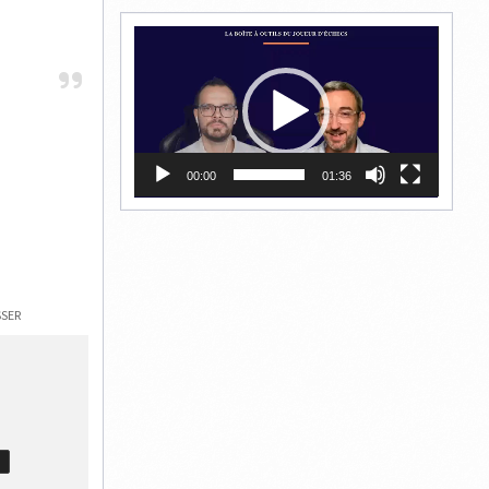
Lecteur
vidéo
00:00
01:36
SER
T