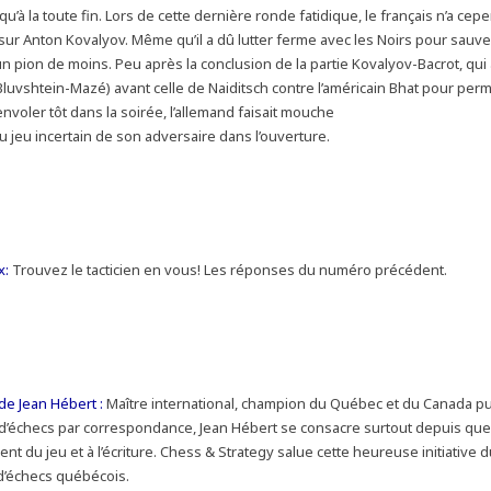
’à la toute fin. Lors de cette dernière ronde fatidique, le français n’a cep
sur Anton Kovalyov. Même qu’il a dû lutter ferme avec les Noirs pour sauve
 un pion de moins. Peu après la conclusion de la partie Kovalyov-Bacrot, qui
luvshtein-Mazé) avant celle de Naiditsch contre l’américain Bhat pour perm
envoler tôt dans la soirée, l’allemand faisait mouche
u jeu incertain de son adversaire dans l’ouverture.
x:
Trouvez le tacticien en vous! Les réponses du numéro précédent.
de Jean Hébert :
Maître international, champion du Québec et du Canada pu
 d’échecs par correspondance, Jean Hébert se consacre surtout depuis q
nt du jeu et à l’écriture. Chess & Strategy salue cette heureuse initiative 
 d’échecs québécois.