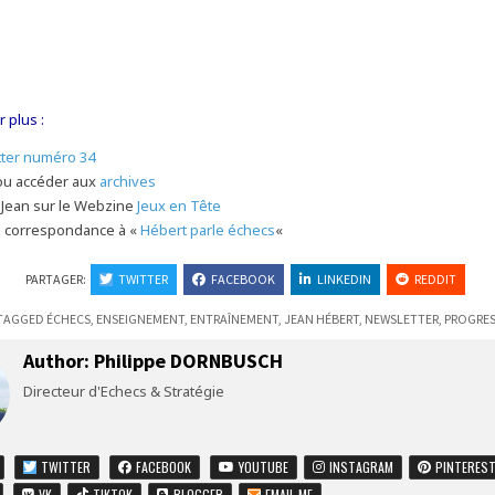
 plus :
tter numéro 34
 ou accéder aux
archives
 Jean sur le Webzine
Jeux en Tête
e correspondance à «
Hébert parle échecs
«
PARTAGER:
TWITTER
FACEBOOK
LINKEDIN
REDDIT
TAGGED
ÉCHECS
,
ENSEIGNEMENT
,
ENTRAÎNEMENT
,
JEAN HÉBERT
,
NEWSLETTER
,
PROGRES
Author:
Philippe DORNBUSCH
Directeur d'Echecs & Stratégie
TWITTER
FACEBOOK
YOUTUBE
INSTAGRAM
PINTERES
VK
TIKTOK
BLOGGER
EMAIL ME