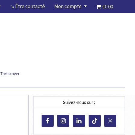
↘ Être contacté
Mon compte
€0.00
Suivez-nous sur :