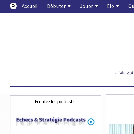
Skip
Accueil
Débuter
Jouer
Elo
Ou
to
content
Echecs & Stratégie
Ecoutez les podcasts :