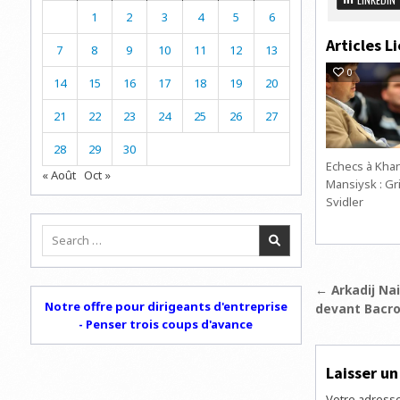
1
2
3
4
5
6
Articles Li
7
8
9
10
11
12
13
0
14
15
16
17
18
19
20
21
22
23
24
25
26
27
28
29
30
Echecs à Khan
« Août
Oct »
Mansiysk : Gr
Svidler
Search
for:
Navigat
← Arkadij Nai
Notre offre pour dirigeants d'entreprise
devant Bacro
de
- Penser trois coups d'avance
l’articl
Laisser u
Votre adresse