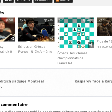
és
509
0
499
1
479
0
Plus de 1
les attent
ty-
Echecs en Grèce :
ischuk 0-1
France 1½-2½ Arménie
Échecs : les 93èmes
championnats de
France R4
ion
ditsch s’adjuge Montréal
Kasparov face à Karp
t
e
n commentaire
 e-mail ne sera pas publiée.
Les champs obligatoires sont indiqués avec
*