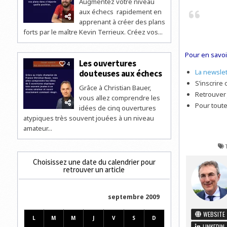
Augmentez votre niveau
aux échecs rapidement en
apprenant à créer des plans
forts par le maître Kevin Terrieux. Créez vos...
Pour en savoir
Les ouvertures
4
La newsle
douteuses aux échecs
S’inscrire
Grâce à Christian Bauer,
Retrouver
vous allez comprendre les
Pour tout
idées de cinq ouvertures
atypiques très souvent jouées à un niveau
amateur...
Choisissez une date du calendrier pour
retrouver un article
septembre 2009
WEBSITE
L
M
M
J
V
S
D
LINKEDIN