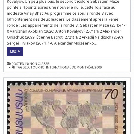
Kovalyov. Un peu plus bas, le second tricolore Sébastien Mazé
pointe à 4 points après une nouvelle nulle, cette fois face au
modeste Vinay Bhat. Au programme ce soir, la ronde 8 avec
l’affrontement des deux leaders. Le classement après la 7ème
ronde : Les appariements de la ronde 8 : Sébastien Mazé (2546) 1-
0 Varuzhan Akobian (2626) Anton Kovalyov (2571) 1/2 Alexander
Onischuk (2699) Étienne Bacrot (2721) 1/2 Arkadij Naiditsch (2697)
Sergei Tiviakov (2674) 1-0 Alexander Moiseenko…
TOURNOI
LIRE
INTERNATIONAL
D’ÉCHECS
DE
POSTED IN:
NON CLASSÉ
MONTRÉAL
TAGGED:
TOURNOI INTERNATIONAL DE MONTRÉAL 2009
:
NAIDITSCH
REJOINT
BACROT
EN
TÊTE