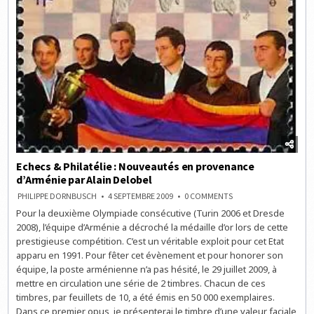
Echecs & Philatélie : Nouveautés en provenance
d’Arménie par Alain Delobel
ON
PHILIPPE DORNBUSCH
4 SEPTEMBRE 2009
0 COMMENTS
ECHECS
Pour la deuxième Olympiade consécutive (Turin 2006 et Dresde
&
PHILATÉLIE
2008), l’équipe d’Arménie a décroché la médaille d’or lors de cette
:
NOUVEAUTÉS
prestigieuse compétition. C’est un véritable exploit pour cet Etat
EN
apparu en 1991. Pour fêter cet évènement et pour honorer son
PROVENANCE
D’ARMÉNIE
équipe, la poste arménienne n’a pas hésité, le 29 juillet 2009, à
PAR
ALAIN
mettre en circulation une série de 2 timbres. Chacun de ces
DELOBEL
timbres, par feuillets de 10, a été émis en 50 000 exemplaires.
Dans ce premier opus, je présenterai le timbre d’une valeur faciale