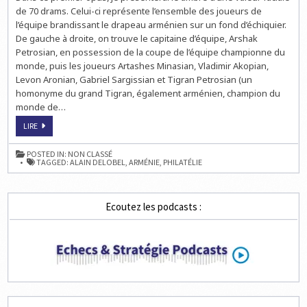
de 70 drams. Celui-ci représente l’ensemble des joueurs de
l’équipe brandissant le drapeau arménien sur un fond d’échiquier.
De gauche à droite, on trouve le capitaine d’équipe, Arshak
Petrosian, en possession de la coupe de l’équipe championne du
monde, puis les joueurs Artashes Minasian, Vladimir Akopian,
Levon Aronian, Gabriel Sargissian et Tigran Petrosian (un
homonyme du grand Tigran, également arménien, champion du
monde de…
ECHECS
LIRE
&
PHILATÉLIE
:
POSTED IN:
NON CLASSÉ
NOUVEAUTÉS
TAGGED:
ALAIN DELOBEL
,
ARMÉNIE
,
PHILATÉLIE
EN
PROVENANCE
D’ARMÉNIE
PAR
ALAIN
Ecoutez les podcasts :
DELOBEL