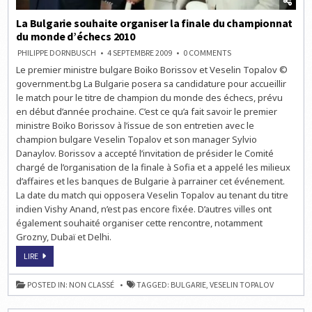
La Bulgarie souhaite organiser la finale du championnat
du monde d’échecs 2010
ON
PHILIPPE DORNBUSCH
4 SEPTEMBRE 2009
0 COMMENTS
LA
Le premier ministre bulgare Boiko Borissov et Veselin Topalov ©
BULGARIE
SOUHAITE
government.bg La Bulgarie posera sa candidature pour accueillir
ORGANISER
LA
le match pour le titre de champion du monde des échecs, prévu
FINALE
en début d’année prochaine. C’est ce qu’a fait savoir le premier
DU
CHAMPIONNAT
ministre Boïko Borissov à l’issue de son entretien avec le
DU
MONDE
champion bulgare Veselin Topalov et son manager Sylvio
D’ÉCHECS
Danaylov. Borissov a accepté l’invitation de présider le Comité
2010
chargé de l’organisation de la finale à Sofia et a appelé les milieux
d’affaires et les banques de Bulgarie à parrainer cet événement.
La date du match qui opposera Veselin Topalov au tenant du titre
indien Vishy Anand, n’est pas encore fixée. D’autres villes ont
également souhaité organiser cette rencontre, notamment
Grozny, Dubaï et Delhi.
LA
LIRE
BULGARIE
SOUHAITE
ORGANISER
POSTED IN:
NON CLASSÉ
TAGGED:
BULGARIE
,
VESELIN TOPALOV
LA
FINALE
DU