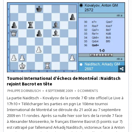
CHAMPIONNAT
DU
MONDE
D’ÉCHECS
2010
Tournoi International d’échecs de Montréal : Naiditsch
rejoint Bacrot en tête
ON
PHILIPPE DORNBUSCH
4 SEPTEMBRE 2009
0 COMMENTS
TOURNOI
La partie Naiditsch – Kovalyov de la ronde 7 © site officiel Le Live à
INTERNATIONAL
D’ÉCHECS
17h10 + Télécharger les parties en pgn Le 10ème tournoi
DE
MONTRÉAL
International de Montréal se déroule du 21 août au 7 septembre
:
2009 en 11 rondes. Après sa nulle hier soir lors de la ronde 7 face
NAIDITSCH
REJOINT
à Alexander Moiseenko, le français Etienne Bacrot (5 points sur 7)
BACROT
EN
est rattrapé par l’allemand Arkadij Naiditsch, victorieux face à Anton
TÊTE