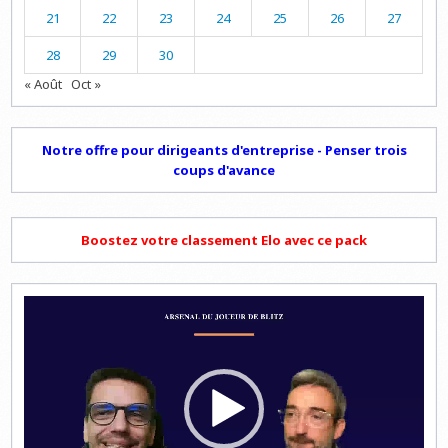
21
22
23
24
25
26
27
28
29
30
« Août
Oct »
Notre offre pour dirigeants d'entreprise - Penser trois
coups d'avance
Boostez votre classement Elo avec ce pack
Lecteur
vidéo