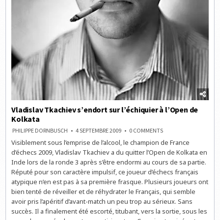
Vladislav Tkachiev s’endort sur l’échiquier à l’Open de
Kolkata
ON
PHILIPPE DORNBUSCH
4 SEPTEMBRE 2009
0 COMMENTS
VLADISLAV
Visiblement sous l’emprise de l’alcool, le champion de France
TKACHIEV
S’ENDORT
d’échecs 2009, Vladislav Tkachiev a du quitter l’Open de Kolkata en
SUR
L’ÉCHIQUIER
Inde lors de la ronde 3 après s’être endormi au cours de sa partie.
À
Réputé pour son caractère impulsif, ce joueur d’échecs français
L’OPEN
DE
atypique n’en est pas à sa première frasque. Plusieurs joueurs ont
KOLKATA
bien tenté de réveiller et de réhydrater le Français, qui semble
avoir pris l’apéritif d’avant-match un peu trop au sérieux. Sans
succès. Il a finalement été escorté, titubant, vers la sortie, sous les