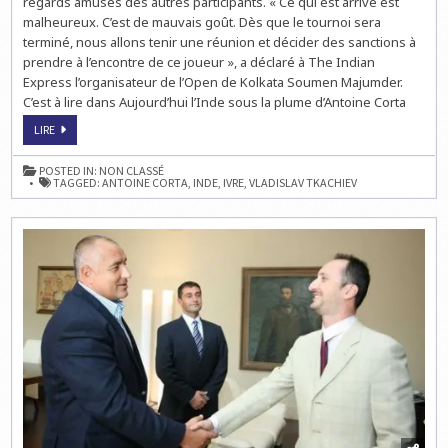
regards amusés des autres participants. « Ce qui est arrivé est
malheureux. C’est de mauvais goût. Dès que le tournoi sera
terminé, nous allons tenir une réunion et décider des sanctions à
prendre à l’encontre de ce joueur », a déclaré à The Indian
Express l’organisateur de l’Open de Kolkata Soumen Majumder.
C’est à lire dans Aujourd’hui l’Inde sous la plume d’Antoine Corta
VLADISLAV
LIRE
TKACHIEV
S’ENDORT
SUR
POSTED IN:
NON CLASSÉ
L’ÉCHIQUIER
TAGGED:
ANTOINE CORTA
,
INDE
,
IVRE
,
VLADISLAV TKACHIEV
À
L’OPEN
DE
KOLKATA