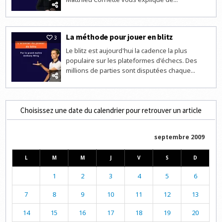
La méthode pour jouer en blitz
3
Le blitz est aujourd'hui la cadence la plus
populaire sur les plateformes d'échecs. Des
millions de parties sont disputées chaque...
Choisissez une date du calendrier pour retrouver un article
septembre 2009
L
M
M
J
V
S
D
1
2
3
4
5
6
7
8
9
10
11
12
13
14
15
16
17
18
19
20