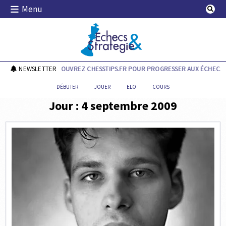
Skip
Menu
to
content
Echecs & Stratégie
NEWSLETTER
DÉCOUVREZ CHESSTIPS.FR POUR PROGRESSER AUX ÉCHECS !
DÉBUTER
JOUER
ELO
COURS
Jour :
4 septembre 2009