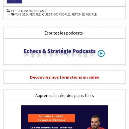
RÉPONSE
À
LA
POSTED IN:
NON CLASSÉ
QUESTION
TAGGED:
PEOPLE
,
QUESTION PEOPLE
,
RÉPONSE PEOPLE
PEOPLE
DU
MERCREDI
SUR
LES
Ecoutez les podcasts :
ÉCHECS
Découvrez nos formations en vidéo
Apprenez à créer des plans forts