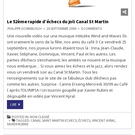
Le 52ème rapide d’échecs du joli Canal St Martin
ON
PHILIPPE DORNBUSCH
26 SEPTEMBRE 2009
0 COMMENTS
LE
Une nouvelle vidéo sur une musique intitulée Wind and Waves Ils
52ÈME
RAPIDE
ont vraiment le sens de la fête, nos amis du café I! Ce vendredi 25
D’ÉCHECS
DU
septembre, nos joyeux lurons étaient tous là : Inna, Jean-Claude,
JOLI
Xavier, Stéphane, Dominique, Vincent, Paul et les autres. Les
CANAL
ST
parties d’échecs s’enchainent, les amitiés se nouent et la musique
MARTIN
nous embarque… Si vous aimez les échecs et le jazz, alors rendez
vous un vendredi soir au Canal St Martin. Tous les
renseignements sur le site de ce fabuleux club d’échecs pas
comme les autres. Surprise : Carine Erseng Mercredi 30/09 au Café
I après l’OLYMPIA ! Un tournoi goupillé par Xavier Rubini et
dégoupillé en vidéo par Vincent Ayral.
LE
LIRE
52ÈME
RAPIDE
D’ÉCHECS
POSTED IN:
NON CLASSÉ
DU
TAGGED:
CANAL SAINT-MARTIN ECHECS
,
ÉCHECS
,
VINCENT AYRAL
,
JOLI
XAVIER RUBINI
CANAL
ST
MARTIN