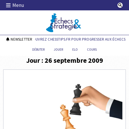
Skip
Menu
to
content
Echecs & Stratégie
NEWSLETTER
DÉCOUVREZ CHESSTIPS.FR POUR PROGRESSER AUX ÉCHECS !
DÉBUTER
JOUER
ELO
COURS
Jour :
26 septembre 2009