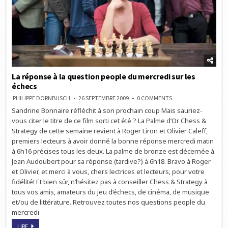
La réponse à la question people du mercredi sur les
échecs
ON
PHILIPPE DORNBUSCH
26 SEPTEMBRE 2009
0 COMMENTS
LA
Sandrine Bonnaire réfléchit à son prochain coup Mais sauriez-
RÉPONSE
À
vous citer le titre de ce film sorti cet été ? La Palme d’Or Chess &
LA
QUESTION
Strategy de cette semaine revient à Roger Liron et Olivier Caleff,
PEOPLE
premiers lecteurs à avoir donné la bonne réponse mercredi matin
DU
MERCREDI
à 6h16 précises tous les deux. La palme de bronze est décernée à
SUR
LES
Jean Audoubert pour sa réponse (tardive?) à 6h18. Bravo à Roger
ÉCHECS
et Olivier, et merci à vous, chers lectrices et lecteurs, pour votre
fidélité! Et bien sûr, n’hésitez pas à conseiller Chess & Strategy à
tous vos amis, amateurs du jeu d’échecs, de cinéma, de musique
et/ou de littérature. Retrouvez toutes nos questions people du
mercredi
LA
LIRE