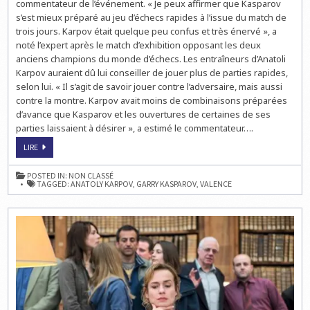
commentateur de l’événement. « Je peux affirmer que Kasparov
s’est mieux préparé au jeu d’échecs rapides à l’issue du match de
trois jours. Karpov était quelque peu confus et très énervé », a
noté l’expert après le match d’exhibition opposant les deux
anciens champions du monde d’échecs. Les entraîneurs d’Anatoli
Karpov auraient dû lui conseiller de jouer plus de parties rapides,
selon lui. « Il s’agit de savoir jouer contre l’adversaire, mais aussi
contre la montre. Karpov avait moins de combinaisons préparées
d’avance que Kasparov et les ouvertures de certaines de ses
parties laissaient à désirer », a estimé le commentateur….
UNE
LIRE
EXCELLENTE
PUBLICITÉ
POUR
POSTED IN:
NON CLASSÉ
LE
TAGGED:
ANATOLY KARPOV
,
GARRY KASPAROV
,
VALENCE
JEU
D’ÉCHECS
SELON
KASPAROV