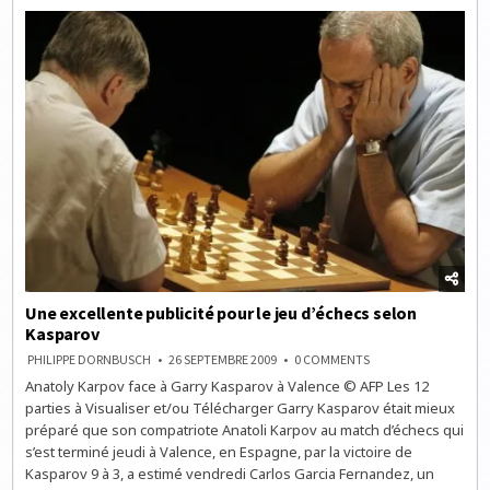
Une excellente publicité pour le jeu d’échecs selon
Kasparov
ON
PHILIPPE DORNBUSCH
26 SEPTEMBRE 2009
0 COMMENTS
UNE
Anatoly Karpov face à Garry Kasparov à Valence © AFP Les 12
EXCELLENTE
PUBLICITÉ
parties à Visualiser et/ou Télécharger Garry Kasparov était mieux
POUR
LE
préparé que son compatriote Anatoli Karpov au match d’échecs qui
JEU
s’est terminé jeudi à Valence, en Espagne, par la victoire de
D’ÉCHECS
SELON
Kasparov 9 à 3, a estimé vendredi Carlos Garcia Fernandez, un
KASPAROV