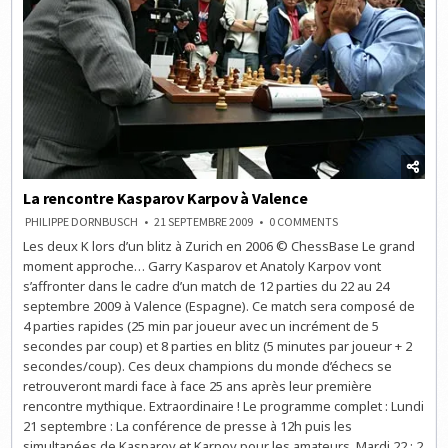
3
La rencontre Kasparov Karpov à Valence
ON
PHILIPPE DORNBUSCH
21 SEPTEMBRE 2009
0 COMMENTS
LA
Les deux K lors d’un blitz à Zurich en 2006 © ChessBase Le grand
RENCONTRE
KASPAROV
moment approche… Garry Kasparov et Anatoly Karpov vont
KARPOV
À
s’affronter dans le cadre d’un match de 12 parties du 22 au 24
VALENCE
septembre 2009 à Valence (Espagne). Ce match sera composé de
4 parties rapides (25 min par joueur avec un incrément de 5
secondes par coup) et 8 parties en blitz (5 minutes par joueur + 2
secondes/coup). Ces deux champions du monde d’échecs se
retrouveront mardi face à face 25 ans après leur première
rencontre mythique. Extraordinaire ! Le programme complet : Lundi
21 septembre : La conférence de presse à 12h puis les
simultanées de Kasparov et Karpov pour les amateurs. Mardi 22 : 2