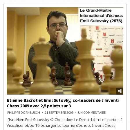
DE
CHESS
&
STRATEGY
:
KASPAROV
VS
KARPOV
Etienne Bacrot et Emil Sutovky, co-leaders de l’Inventi
Chess 2009 avec 2,5 points sur 3
SUR
PHILIPPE DORNBUSCH
21 SEPTEMBRE 2009
UN COMMENTAIRE
ETIENNE
L’Israélien Emil Sutovsky © Chessdom Le Direct 14h + Les parties à
BACROT
ET
Visualiser et/ou Télécharger Le tournoi d’échecs InventiChess
EMIL
SUTOVKY,