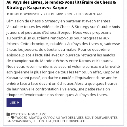
Au Pays des Livres, le rendez-vous littéraire de Chess &
Strategy : Kasparov vs Karpov
SUR
PHILIPPE DORNBUSCH
21 SEPTEMBRE 2009
UN COMMENTAIRE
AU
L’émission de Chess & Strategy en partenariat avec Variantes
PAYS
DES
Visualiser toutes les vidéos de Chess & Strategy sur Youtube Amis
LIVRES,
LE
joueurs et joueuses d’échecs, Bonjour. Nous vous proposons
RENDEZ-
aujourd’hui un quatrième rendez-vous pour progresser aux
VOUS
LITTÉRAIRE
échecs. Cette chronique, intitulée « Au Pays des Livres », s’adresse
DE
CHESS
à tous les joueurs, du débutant au maître. Pour ce quatrième
&
épisode, place à l’actualité avec un ouvrage retraçant les matchs
STRATEGY
:
de championnat du Monde d’échecs entre Karpov et Kasparov.
KASPAROV
VS
Nous vous recommandons ce second volume consacré à la rivalité
KARPOV
échiquéenne la plus longue de tous les temps. En effet, Karpov et
Kasparov ont passé, en durée cumulée, l’équivalent d’une année
entière face à face devant un échiquier. Alors, à quelques heures
de leur nouvelle confrontation à Valence, une petite révision
s’impose! Revoir toutes nos chroniques Au Pays des Livres.
AU
LIRE
PAYS
DES
LIVRES,
POSTED IN:
NON CLASSÉ
LE
TAGGED:
ANATOLY KARPOV
,
AU PAYS DES LIVRES
,
BOUTIQUE VARIANTES
,
RENDEZ-
GARRY KASPAROV
,
LITTÉRATURE
,
PHILIPPE DORNBUSCH
VOUS
LITTÉRAIRE