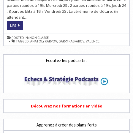
parties rapides à 19h. Mercredi 23 : 2 parties rapides à 19h. Jeudi 24
: 8 parties blitz à 19h. Vendredi 25 : La cérémonie de clôture. En
attendant…
LA
LIRE
RENCONTRE
KASPAROV
KARPOV
POSTED IN:
NON CLASSÉ
À
TAGGED:
ANATOLY KARPOV
,
GARRY KASPAROV
,
VALENCE
VALENCE
Ecoutez les podcasts :
Découvrez nos formations en vidéo
Apprenez à créer des plans forts