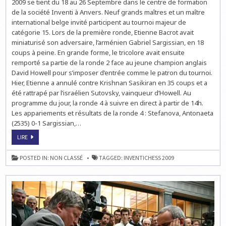
2009 se tient du 18 au 26 Septembre dans le centre de formation
CO-
de la société Inventi à Anvers. Neuf grands maîtres et un maître
LEADERS
DE
international belge invité participent au tournoi majeur de
L’INVENTI
CHESS
catégorie 15. Lors de la première ronde, Etienne Bacrot avait
2009
miniaturisé son adversaire, l’arménien Gabriel Sargissian, en 18
AVEC
2,5
coups à peine. En grande forme, le tricolore avait ensuite
POINTS
SUR
remporté sa partie de la ronde 2 face au jeune champion anglais
3
David Howell pour s’imposer d’entrée comme le patron du tournoi.
Hier, Etienne a annulé contre Krishnan Sasikiran en 35 coups et a
été rattrapé par l’israélien Sutovsky, vainqueur d’Howell. Au
programme du jour, la ronde 4 à suivre en direct à partir de 14h.
Les appariements et résultats de la ronde 4 : Stefanova, Antonaeta
(2535) 0-1 Sargissian,…
ETIENNE
LIRE
BACROT
ET
EMIL
POSTED IN:
NON CLASSÉ
TAGGED:
INVENTICHESS 2009
SUTOVKY,
CO-
LEADERS
DE
L’INVENTI
CHESS
2009
AVEC
2,5
POINTS
SUR