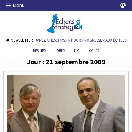
Skip
Menu
to
content
Echecs & Stratégie
NEWSLETTER
DÉCOUVREZ CHESSTIPS.FR POUR PROGRESSER AUX ÉCHECS !
DÉBUTER
JOUER
ELO
COURS
Jour :
21 septembre 2009