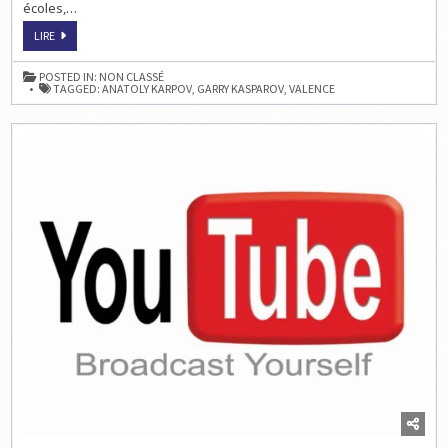
écoles,…
ECHECS
LIRE
&
PRESSE
:
POSTED IN:
NON CLASSÉ
KARPOV
TAGGED:
ANATOLY KARPOV
,
GARRY KASPAROV
,
VALENCE
ET
KASPAROV
À
VALENCE