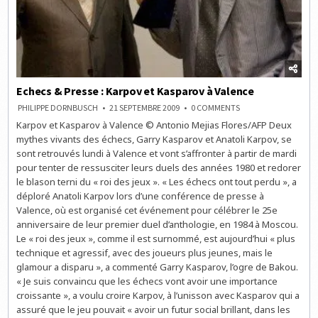
Echecs & Presse : Karpov et Kasparov à Valence
ON
PHILIPPE DORNBUSCH
21 SEPTEMBRE 2009
0 COMMENTS
ECHECS
Karpov et Kasparov à Valence © Antonio Mejias Flores/AFP Deux
&
PRESSE
mythes vivants des échecs, Garry Kasparov et Anatoli Karpov, se
:
KARPOV
sont retrouvés lundi à Valence et vont s’affronter à partir de mardi
ET
pour tenter de ressusciter leurs duels des années 1980 et redorer
KASPAROV
À
le blason terni du « roi des jeux ». « Les échecs ont tout perdu », a
VALENCE
déploré Anatoli Karpov lors d’une conférence de presse à
Valence, où est organisé cet événement pour célébrer le 25e
anniversaire de leur premier duel d’anthologie, en 1984 à Moscou.
Le « roi des jeux », comme il est surnommé, est aujourd’hui « plus
technique et agressif, avec des joueurs plus jeunes, mais le
glamour a disparu », a commenté Garry Kasparov, l’ogre de Bakou.
« Je suis convaincu que les échecs vont avoir une importance
croissante », a voulu croire Karpov, à l’unisson avec Kasparov qui a
assuré que le jeu pouvait « avoir un futur social brillant, dans les