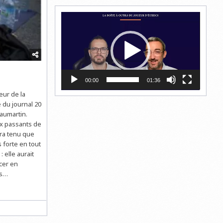
Lecteur
vidéo
00:00
01:36
eur de la
e du journal 20
aumartin.
ux passants de
ura tenu que
s forte en tout
 elle aurait
cer en
es…