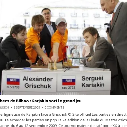
ecs de Bilbao : Karjakin sort le grand jeu
ON
NBUSCH
8 SEPTEMBRE 2009
0 COMMENTS
MASTER
rtigineuse de Karjakin face à Grischuk © Site officiel Les parties en direct
D’ÉCHECS
DE
ou Télécharger les parties en pgn La 2e édition de la Finale du Master d’éch
BILBAO
:
pagne, du 6 au 12 septembre 2009. Ce tournoi majeur, de catégorie XX à la