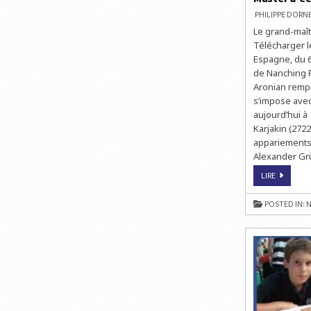
PHILIPPE DOR
Le grand-maîtr
Télécharger le
Espagne, du 6
de Nanching P
Aronian rempl
s’impose avec 
aujourd’hui à
Karjakin (272
appariements 
Alexander Gri
MASTER
LIRE
D’ÉCHECS
DE
BILBAO
POSTED IN:
N
:
LA
RONDE
3
À
15H