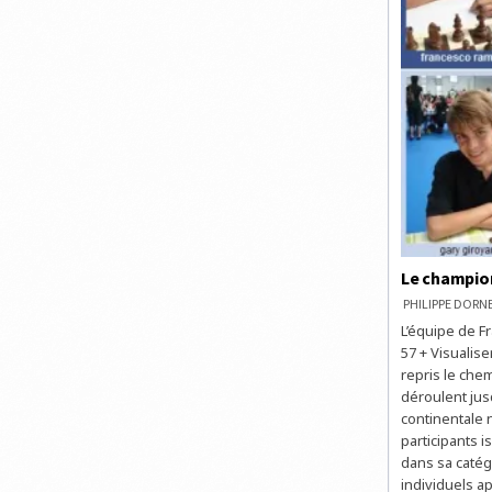
Le champion
PHILIPPE DOR
L’équipe de Fr
57 + Visualise
repris le chem
déroulent jus
continentale 
participants 
dans sa catég
individuels ap