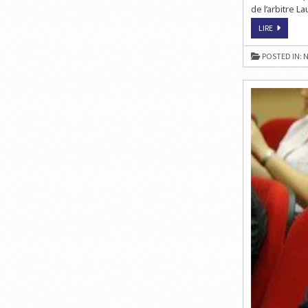
de l’arbitre L
LE
LIRE
CHAMPIO
D’EUROPE
D’ÉCHECS
POSTED IN:
N
JEUNES
À
FERMO
:
GUILLAU
LAMARD,
SECOND