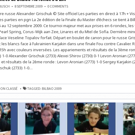
ON
NBUSCH
8 SEPTEMBRE 2009
0 COMMENTS
MASTER
e russe Alexander Grischuk © Site officiel Les parties en direct à 17h + Vi
D’ÉCHECS
DE
s parties en pgn La 2e édition de la Finale du Master d’échecs se tient à Bi
BILBAO
:
 au 12 septembre 2009. Ce tournoi majeur met aux prises en 6 rondes, les
LA
earl Spring, Corus-Wijk aan Zee, Linares et du Mtel de Sofia. Dernière min
RONDE
3
ace Veseline Topalov forfait. Départ en boulet de canon pour le russe Gri
À
15H
les blancs face à l’ukrainien Karjakin dans une finale Fou contre Cavalier.
 15h avec couleurs inversées. Les appariements et résultats de la 3ème ro
2) 1-0 Alexander Grischuk (2733) Alexei Shirov (2730) 0-1 Levon Aronian (277
et résultats de la 2ème ronde : Levon Aronian (2773) 1-0 Sergey Karjakin (
schuk (2733) 1-0…
ON CLASSÉ
TAGGED:
BILBAO 2009