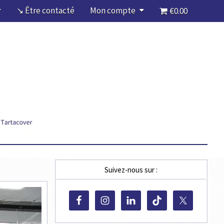
↘ Être contacté
Mon compte
€0.00
Suivez-nous sur :