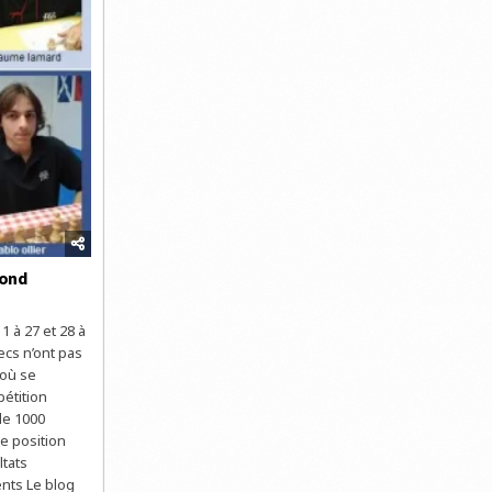
cond
1 à 27 et 28 à
ecs n’ont pas
 où se
étition
de 1000
e position
ltats
ents Le blog