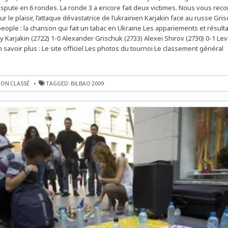
KARJAKIN
dispute en 6 rondes. La ronde 3 a encore fait deux victimes. Nous vous r
SORT
LE
r le plaisir, l’attaque dévastatrice de l’ukrainien Karjakin face au russe Gri
GRAND
JEU
people : la chanson qui fait un tabac en Ukraine Les appariements et résult
y Karjakin (2722) 1-0 Alexander Grischuk (2733) Alexei Shirov (2730) 0-1 Le
 savoir plus : Le site officiel Les photos du tournoi Le classement général
ON CLASSÉ
TAGGED:
BILBAO 2009