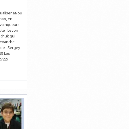
sualiser et/ou
lbao, en
 vainqueurs
ute : Levon
schuk qui
 Revanche
nde : Sergey
3) Les
2722)