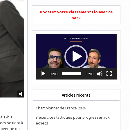
Boostez votre classement Elo avec ce
pack
Lecteur
vidéo
00:00
02:09
Articles récents
Championnat de France 2026
 à 17h +
3 exercices tactiques pour progresser aux
ecs se tient à
échecs
 moyenne de