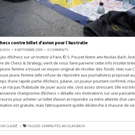
hecs contre billet d’avion pour l’Australie
ON
NBUSCH
8 SEPTEMBRE 2009
0 COMMENTS
PARTIES
jeu d’échecs sur un trottoir à Paris © S. Pouzet Notre ami Nicolas Bach, lect
D’ÉCHECS
CONTRE
 de Chess & Strategy, vient de nous faire parvenir cette info insolite tiré
BILLET
D’AVION
jeune femme a trouvé un moyen original de récolter des fonds. Hier, rue C
POUR
euse jeune femme (elle refuse de répondre aux journalistes) proposait a
L’AUSTRALIE
emps d’une rapide partie d’échecs. Juliane, un joueur pourtant confirmé, n’a
 Je n’ai pas l’habitude de jouer aussi vite, c’est assez stressant. Elle est trè
 ancienne championne d’échecs » détaille ses motivations sur une pancarte :
 euros pour acheter un billet d’avion et rejoindre sa mère atteinte d’un can
nimation est gratuite, mais l’attroupement qu’elle déclenche à chacune de s
ON CLASSÉ
TAGGED:
20 MINUTES
,
NICOLAS BACH
IE