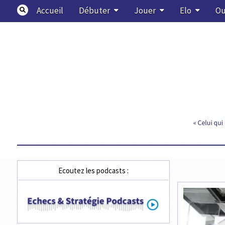
Skip
Accueil
Débuter
Jouer
Elo
Ou
to
content
Echecs & Stratégie
Ecoutez les podcasts :