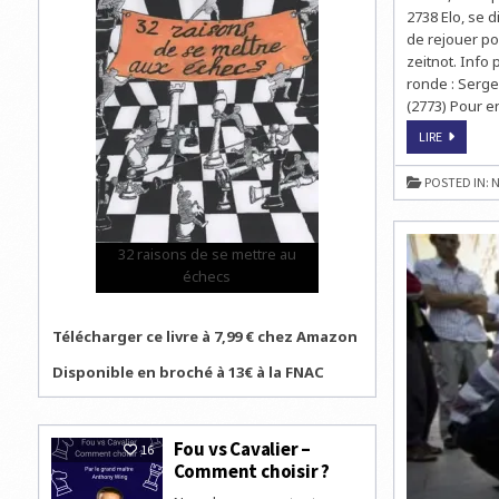
2738 Elo, se 
de rejouer pou
zeitnot. Info 
ronde : Serge
(2773) Pour en
MASTER
LIRE
D’ÉCHECS
DE
BILBAO
POSTED IN:
N
:
KARJAKIN
SORT
LE
GRAND
32 raisons de se mettre au
JEU
échecs
Télécharger ce livre à 7,99 € chez Amazon
Disponible en broché à 13€ à la FNAC
Fou vs Cavalier –
16
Comment choisir ?