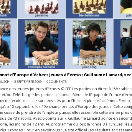
nat d’Europe d’échecs jeunes à Fermo : Guillaume Lamard, se
ON
NBUSCH
8 SEPTEMBRE 2009
0 COMMENTS
LE
ance des jeunes joueurs d’échecs © FFE Les parties en direct à 15h : tables 
CHAMPIONNAT
D’EUROPE
r et/ou Télécharger les parties Les petits Bleus de l’équipe de France d’éch
D’ÉCHECS
JEUNES
in de l’école, mais se sont envolés pour l’Italie et plus précisément Fermo,
À
qu’au 10 septembre les 19e championnats d’Europe des jeunes. Cette comp
FERMO
:
ne cesse de prendre de l’ampleur puisqu’elle rassemble cette année près 
GUILLAUME
LAMARD,
issus de 43 nations. Avec 6 points sur 7, Guillaume Lamard pointe en second
SECOND
orie, les moins de 12 ans. Au programme du jour, la ronde 8 à 15h. Les résu
rès 7 rondes : Pour en savoir plus : Le site officiel Les résultats et classem