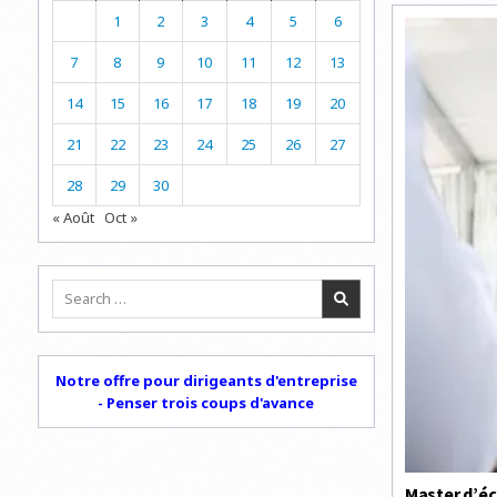
1
2
3
4
5
6
7
8
9
10
11
12
13
14
15
16
17
18
19
20
21
22
23
24
25
26
27
28
29
30
« Août
Oct »
Search
for:
Notre offre pour dirigeants d'entreprise
- Penser trois coups d'avance
Master d’éch