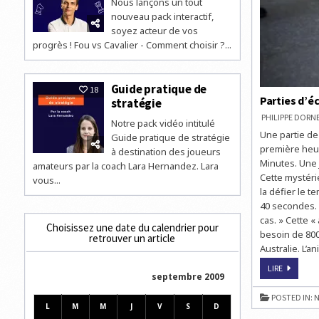
Nous lançons un tout
nouveau pack interactif,
soyez acteur de vos
progrès ! Fou vs Cavalier - Comment choisir ?...
Guide pratique de
18
Parties d’éc
stratégie
PHILIPPE DOR
Notre pack vidéo intitulé
Une partie de 
Guide pratique de stratégie
première heure
à destination des joueurs
Minutes. Une 
amateurs par la coach Lara Hernandez. Lara
Cette mystéri
vous...
la défier le t
40 secondes. «
cas. » Cette «
Choisissez une date du calendrier pour
besoin de 800
retrouver un article
Australie. L’a
PARTIES
LIRE
septembre 2009
D’ÉCHECS
CONTRE
BILLET
POSTED IN:
N
D’AVION
L
M
M
J
V
S
D
POUR
L’AUSTRAL