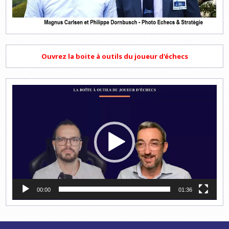
Ouvrez la boite à outils du joueur d'échecs
Lecteur
vidéo
00:00
01:36