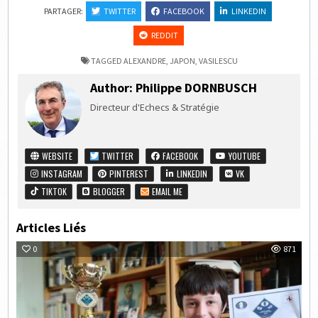
PARTAGER:
TWITTER
FACEBOOK
LINKEDIN
REDDIT
TAGGED
ALEXANDRE
,
JAPON
,
VASILESCU
Author:
Philippe DORNBUSCH
Directeur d'Echecs & Stratégie
WEBSITE
TWITTER
FACEBOOK
YOUTUBE
INSTAGRAM
PINTEREST
LINKEDIN
VK
TIKTOK
BLOGGER
EMAIL ME
Articles Liés
0
871