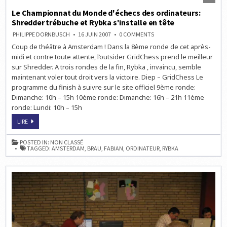
Le Championnat du Monde d'échecs des ordinateurs:
Shredder trébuche et Rybka s'installe en tête
ON
PHILIPPE DORNBUSCH
16 JUIN 2007
0 COMMENTS
LE
Coup de théâtre à Amsterdam ! Dans la 8ème ronde de cet après-
CHAMPIONNAT
DU
midi et contre toute attente, l’outsider GridChess prend le meilleur
MONDE
D'ÉCHECS
sur Shredder. A trois rondes de la fin, Rybka , invaincu, semble
DES
maintenant voler tout droit vers la victoire. Diep – GridChess Le
ORDINATEURS:
SHREDDER
programme du finish à suivre sur le site officiel 9ème ronde:
TRÉBUCHE
ET
Dimanche: 10h – 15h 10ème ronde: Dimanche: 16h – 21h 11ème
RYBKA
ronde: Lundi: 10h – 15h
S'INSTALLE
EN
TÊTE
LE
LIRE
CHAMPIONNAT
DU
MONDE
POSTED IN:
NON CLASSÉ
D'ÉCHECS
TAGGED:
AMSTERDAM
,
BRAU
,
FABIAN
,
ORDINATEUR
,
RYBKA
DES
ORDINATEURS:
SHREDDER
TRÉBUCHE
ET
RYBKA
S'INSTALLE
EN
TÊTE