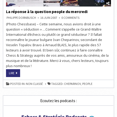
La réponse à la question people du mercredi
ON
PHILIPPE DORNBUSCH
16 JUIN 2007
0 COMMENTS
LA
(Photo Chessbase) – Cette semaine, nous avions droit à une
RÉPONSE
À
question « séduction » …Comment s’appelle ce Grand-Maître
LA
QUESTION
International d’échecs ou plutôt ce grand séducteur ? Il fallait
PEOPLE
reconnaître le joueur bulgare Ivan Cheparinov, secondant de
DU
MERCREDI
Veselin Topalov. Bravo à Arnaud BLAIS, le plus rapide des 57
lecteurs à avoir trouvé. Et bien sûr, continuez à faire connaître
Chess & Strategy auprès de vos amis, amoureux du cinéma, de la
musique et de la littérature. Merci à vous, chers lecteurs, toujours
plus nombreux !
LA
LIRE
RÉPONSE
À
LA
POSTED IN:
NON CLASSÉ
TAGGED:
CHEPARINOV
,
PEOPLE
QUESTION
PEOPLE
DU
MERCREDI
Ecoutez les podcasts :