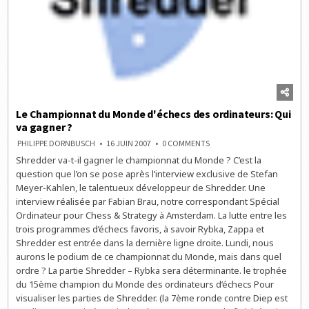
Le Championnat du Monde d'échecs des ordinateurs: Qui
va gagner ?
ON
PHILIPPE DORNBUSCH
16 JUIN 2007
0 COMMENTS
LE
Shredder va-t-il gagner le championnat du Monde ? C’est la
CHAMPIONNAT
DU
question que l’on se pose après l’interview exclusive de Stefan
MONDE
D'ÉCHECS
Meyer-Kahlen, le talentueux développeur de Shredder. Une
DES
interview réalisée par Fabian Brau, notre correspondant Spécial
ORDINATEURS:
QUI
Ordinateur pour Chess & Strategy à Amsterdam. La lutte entre les
VA
GAGNER
trois programmes d’échecs favoris, à savoir Rybka, Zappa et
?
Shredder est entrée dans la dernière ligne droite. Lundi, nous
aurons le podium de ce championnat du Monde, mais dans quel
ordre ? La partie Shredder – Rybka sera déterminante. le trophée
du 15ème champion du Monde des ordinateurs d’échecs Pour
visualiser les parties de Shredder. (la 7ème ronde contre Diep est