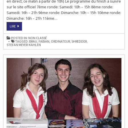
en direct, ce matin à partir de 10h) Le programme du finish à suivre
sur le site officiel 7ème ronde: Samedi: 10h – 15h 8ème ronde:
Samedi: 16h – 21h 9ème ronde: Dimanche: 10h – 15h 10ème ronde:
Dimanche: 16h – 21h 11ème…
LE
LIRE
CHAMPIONNAT
DU
MONDE
POSTED IN:
NON CLASSÉ
D'ÉCHECS
TAGGED:
BRAU
,
FABIAN
,
ORDINATEUR
,
SHREDDER
,
DES
STEFAN MEYER-KAHLEN
ORDINATEURS:
QUI
VA
GAGNER
?