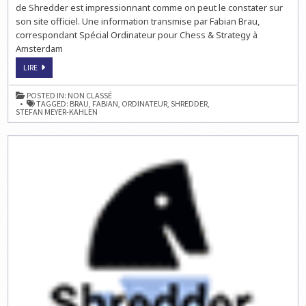
de Shredder est impressionnant comme on peut le constater sur
son site officiel. Une information transmise par Fabian Brau,
correspondant Spécial Ordinateur pour Chess & Strategy à
Amsterdam
SHREDDER,
LIRE
CHAMPION
DU
MONDE
POSTED IN:
NON CLASSÉ
D'ÉCHECS
TAGGED:
BRAU
,
FABIAN
,
ORDINATEUR
,
SHREDDER
,
RAPIDE
STEFAN MEYER-KAHLEN
!