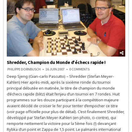
Shredder, Champion du Monde d'échecs rapide !
ON
PHILIPPE DORNBUSCH
16 JUIN 2007
0 COMMENTS
SHREDDER,
Deep Sjeng (Gian-carlo Pascutto) – Shredder (Stefan Meyer-
CHAMPION
DU
Kahlen) Hier après-midi, après la sixième ronde du tournoi
MONDE
D'ÉCHECS
principal débutée en matinée, le titre de champion du monde
RAPIDE
d’échecs rapide (blitz) était l’enjeu d’un tournoi en 7 rondes. Huit
!
programmes sur les douze participant à la compétition majeure
avaient décidé de croiser le fer pour tenter d’empocher ce titre
(voir page officielle pour plus de détail). C’est finalement Shredder,
développé par Stefan Meyer-Kahlen (en photo, ci-contre), qui
remporte nettement la victoire pour la 5ème fois (!) devançant
Rybka d’un point et Zappa de 1,5 point. Le palmarès international