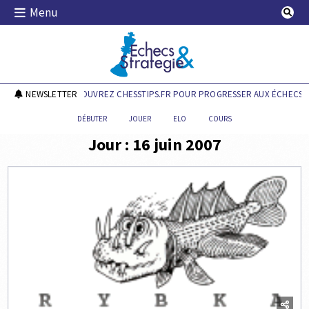
Skip
Menu
to
content
Echecs & Stratégie
NEWSLETTER
DÉCOUVREZ CHESSTIPS.FR POUR PROGRESSER AUX ÉCHECS !
DÉBUTER
JOUER
ELO
COURS
Jour :
16 juin 2007