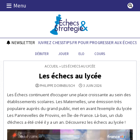
Skip
Menu
to
content
Echecs & Stratégie
NEWSLETTER
DÉCOUVREZ CHESSTIPS.FR POUR PROGRESSER AUX ÉCHECS !
DÉBUTER
JOUER
ELO
COURS
ACCUEIL
»
LES ÉCHECS AU LYCÉE
Les échecs au lycée
PHILIPPE DORNBUSCH
3 JUIN 2026
Les Échecs continuent d’occuper une place croissante au sein des
établissements scolaires. Les Maternelles, une émission très
populaire auprès du grand public, met en avant l’exemple du lycée
Les Pannevelles de Provins, en Île-de-France. Là-bas, un club
d’échecs a été créé il y a un an. Découvrez les échecs au lycée !