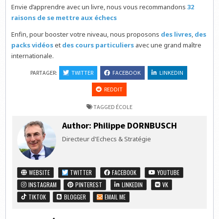
Envie d’apprendre avec un livre, nous vous recommandons
32
raisons de se mettre aux échecs
Enfin, pour booster votre niveau, nous proposons
des livres
,
des
packs vidéos
et
des cours particuliers
avec une grand maître
internationale.
PARTAGER:
TWITTER
FACEBOOK
LINKEDIN
REDDIT
TAGGED
ÉCOLE
Author:
Philippe DORNBUSCH
Directeur d'Echecs & Stratégie
WEBSITE
TWITTER
FACEBOOK
YOUTUBE
INSTAGRAM
PINTEREST
LINKEDIN
VK
TIKTOK
BLOGGER
EMAIL ME