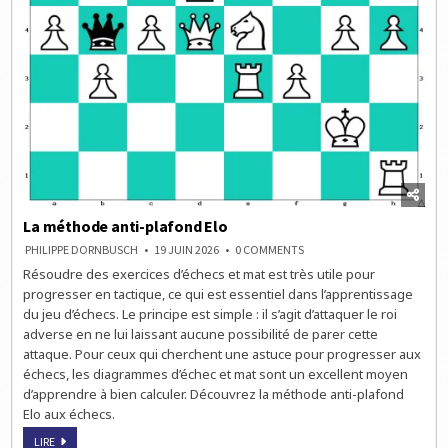
La méthode anti-plafond Elo
ON
PHILIPPE DORNBUSCH
19 JUIN 2026
0 COMMENTS
LA
Résoudre des exercices d’échecs et mat est très utile pour
MÉTHODE
ANTI-
progresser en tactique, ce qui est essentiel dans l’apprentissage
PLAFOND
ELO
du jeu d’échecs. Le principe est simple : il s’agit d’attaquer le roi
adverse en ne lui laissant aucune possibilité de parer cette
attaque. Pour ceux qui cherchent une astuce pour progresser aux
échecs, les diagrammes d’échec et mat sont un excellent moyen
d’apprendre à bien calculer. Découvrez la méthode anti-plafond
Elo aux échecs.
LA
LIRE