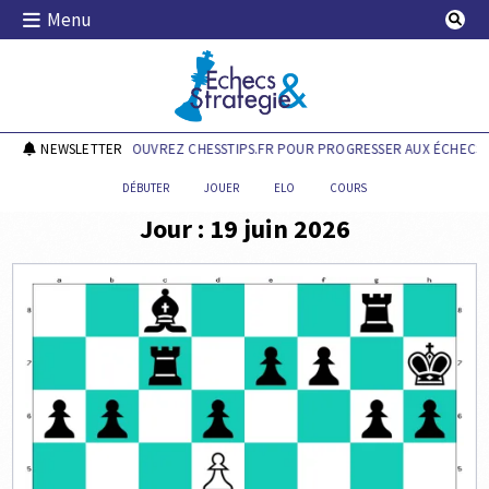
Skip
Menu
to
content
Echecs & Stratégie
NEWSLETTER
DÉCOUVREZ CHESSTIPS.FR POUR PROGRESSER AUX ÉCHECS !
DÉBUTER
JOUER
ELO
COURS
Jour :
19 juin 2026