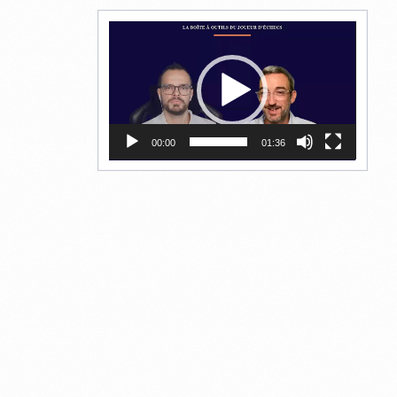
Lecteur
vidéo
00:00
01:36