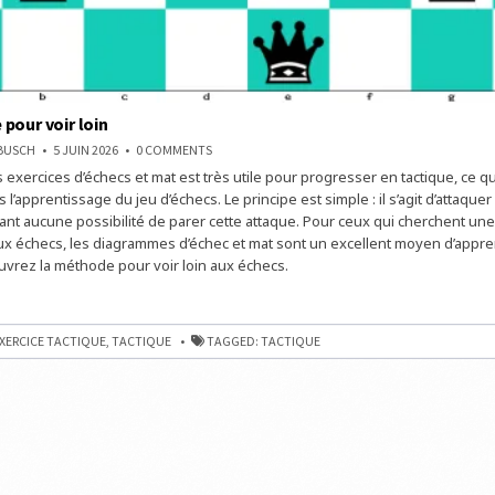
pour voir loin
ON
NBUSCH
5 JUIN 2026
0 COMMENTS
LA
exercices d’échecs et mat est très utile pour progresser en tactique, ce qu
MÉTHODE
POUR
 l’apprentissage du jeu d’échecs. Le principe est simple : il s’agit d’attaquer
VOIR
LOIN
ssant aucune possibilité de parer cette attaque. Pour ceux qui cherchent un
x échecs, les diagrammes d’échec et mat sont un excellent moyen d’appre
ouvrez la méthode pour voir loin aux échecs.
E
XERCICE TACTIQUE
,
TACTIQUE
TAGGED:
TACTIQUE