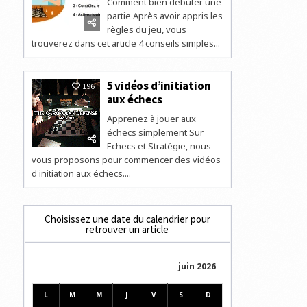
Comment bien débuter une
partie Après avoir appris les
règles du jeu, vous
trouverez dans cet article 4 conseils simples...
5 vidéos d’initiation
196
aux échecs
Apprenez à jouer aux
échecs simplement Sur
Echecs et Stratégie, nous
vous proposons pour commencer des vidéos
d'initiation aux échecs....
Choisissez une date du calendrier pour
retrouver un article
juin 2026
L
M
M
J
V
S
D