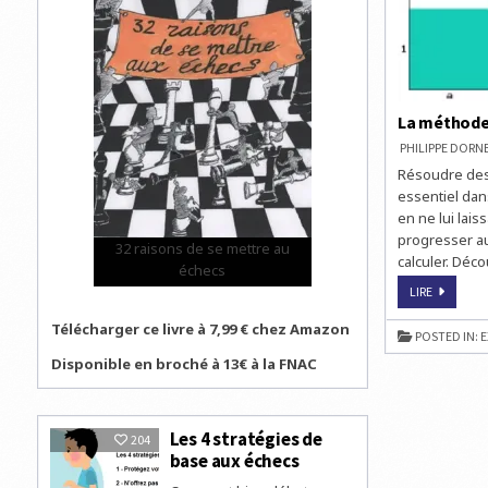
La méthode 
PHILIPPE DOR
Résoudre des 
essentiel dans
en ne lui lai
progresser au
32 raisons de se mettre au
calculer. Déc
échecs
LA
LIRE
MÉTHOD
POUR
Télécharger ce livre à 7,99 € chez Amazon
VOIR
POSTED IN:
E
LOIN
Disponible en broché à 13€ à la FNAC
Les 4 stratégies de
204
base aux échecs