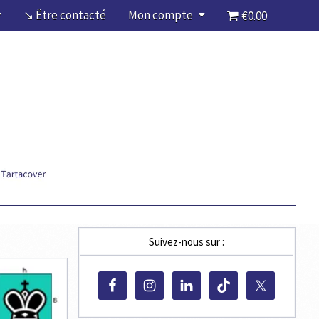
↘ Être contacté
Mon compte
€0.00
Suivez-nous sur :