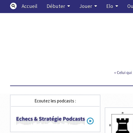
Skip
Accueil
Débuter
Jouer
Elo
Ou
to
content
Echecs & Stratégie
Ecoutez les podcasts :