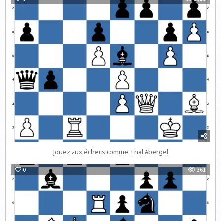
Jouez aux échecs comme Thal Abergel
0
361