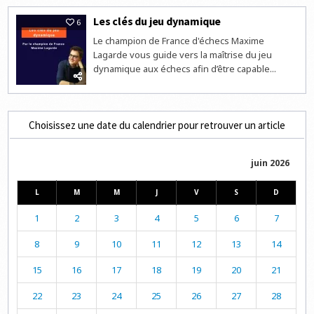
Les clés du jeu dynamique
6
Le champion de France d'échecs Maxime
Lagarde vous guide vers la maîtrise du jeu
dynamique aux échecs afin d’être capable...
Choisissez une date du calendrier pour retrouver un article
juin 2026
L
M
M
J
V
S
D
1
2
3
4
5
6
7
8
9
10
11
12
13
14
15
16
17
18
19
20
21
22
23
24
25
26
27
28