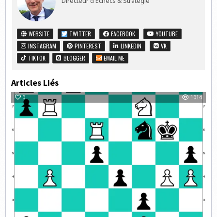
Directeur d'Echecs & Stratégie
WEBSITE
TWITTER
FACEBOOK
YOUTUBE
INSTAGRAM
PINTEREST
LINKEDIN
VK
TIKTOK
BLOGGER
EMAIL ME
Articles Liés
0
1014