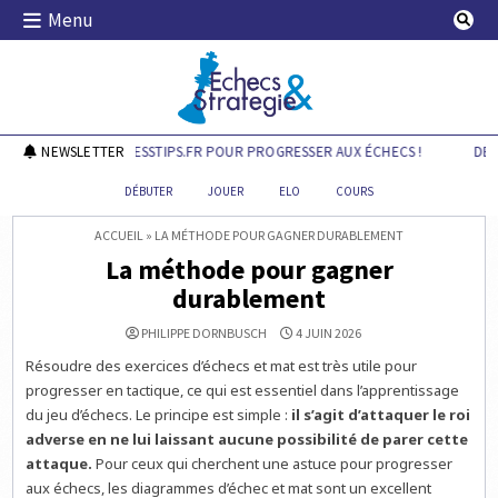
Skip
Menu
to
content
Echecs & Stratégie
DÉCOUVREZ CHESSTIPS.FR POUR PROGRESSER AUX ÉCHECS !
NEWSLETTER
DÉCOU
DÉBUTER
JOUER
ELO
COURS
ACCUEIL
»
LA MÉTHODE POUR GAGNER DURABLEMENT
La méthode pour gagner
durablement
PHILIPPE DORNBUSCH
4 JUIN 2026
Résoudre des exercices d’échecs et mat est très utile pour
progresser en tactique, ce qui est essentiel dans l’apprentissage
du jeu d’échecs. Le principe est simple :
il s’agit d’attaquer le roi
adverse en ne lui laissant aucune possibilité de parer cette
attaque.
Pour ceux qui cherchent une astuce pour progresser
aux échecs, les diagrammes d’échec et mat sont un excellent