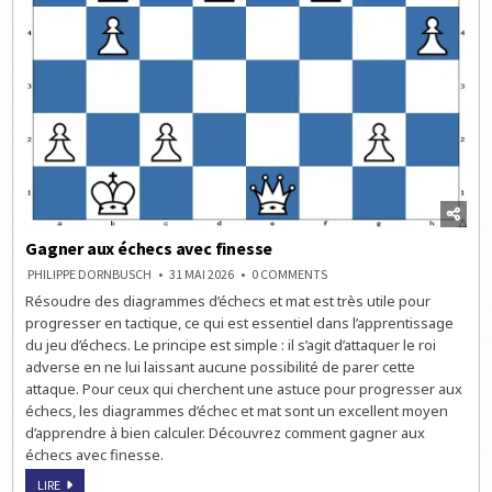
Gagner aux échecs avec finesse
ON
PHILIPPE DORNBUSCH
31 MAI 2026
0 COMMENTS
GAGNER
Résoudre des diagrammes d’échecs et mat est très utile pour
AUX
ÉCHECS
progresser en tactique, ce qui est essentiel dans l’apprentissage
AVEC
FINESSE
du jeu d’échecs. Le principe est simple : il s’agit d’attaquer le roi
adverse en ne lui laissant aucune possibilité de parer cette
attaque. Pour ceux qui cherchent une astuce pour progresser aux
échecs, les diagrammes d’échec et mat sont un excellent moyen
d’apprendre à bien calculer. Découvrez comment gagner aux
échecs avec finesse.
GAGNER
LIRE