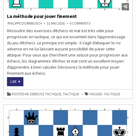
La méthode pour jouer finement
ON
PHILIPPE DORNBUSCH
31 MAI 2026
0 COMMENTS
LA
Résoudre des exercices d’échecs et mat est très utile pour
MÉTHODE
POUR
progresser en tactique, ce qui est essentiel dans l’apprentissage
JOUER
FINEMENT
du jeu d’échecs. Le principe est simple : il s’agit d’attaquer le roi
adverse en ne lui laissant aucune possibilité de parer cette
attaque. Pour ceux qui cherchent une astuce pour progresser aux
échecs, les diagrammes d’échec et mat sont un excellent moyen
d’apprendre à bien calculer. Découvrez la méthode pour jouer
finement aux échecs.
LA
LIRE
MÉTHODE
POUR
JOUER
POSTED IN:
EXERCICE TACTIQUE
,
TACTIQUE
TAGGED:
TACTIQUE
FINEMENT