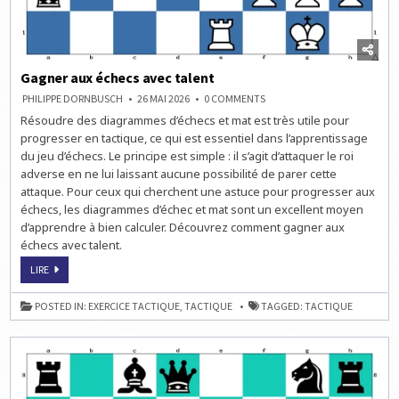
Gagner aux échecs avec talent
ON
PHILIPPE DORNBUSCH
26 MAI 2026
0 COMMENTS
GAGNER
Résoudre des diagrammes d’échecs et mat est très utile pour
AUX
ÉCHECS
progresser en tactique, ce qui est essentiel dans l’apprentissage
AVEC
TALENT
du jeu d’échecs. Le principe est simple : il s’agit d’attaquer le roi
adverse en ne lui laissant aucune possibilité de parer cette
attaque. Pour ceux qui cherchent une astuce pour progresser aux
échecs, les diagrammes d’échec et mat sont un excellent moyen
d’apprendre à bien calculer. Découvrez comment gagner aux
échecs avec talent.
GAGNER
LIRE
AUX
ÉCHECS
AVEC
POSTED IN:
EXERCICE TACTIQUE
,
TACTIQUE
TAGGED:
TACTIQUE
TALENT