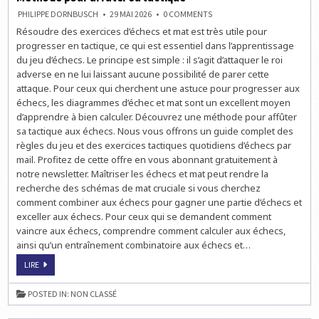
ON
PHILIPPE DORNBUSCH
29 MAI 2026
0 COMMENTS
MÉTHODE
Résoudre des exercices d’échecs et mat est très utile pour
POUR
AFFÛTER
progresser en tactique, ce qui est essentiel dans l’apprentissage
SA
TACTIQUE
du jeu d’échecs. Le principe est simple : il s’agit d’attaquer le roi
adverse en ne lui laissant aucune possibilité de parer cette
attaque. Pour ceux qui cherchent une astuce pour progresser aux
échecs, les diagrammes d’échec et mat sont un excellent moyen
d’apprendre à bien calculer. Découvrez une méthode pour affûter
sa tactique aux échecs. Nous vous offrons un guide complet des
règles du jeu et des exercices tactiques quotidiens d’échecs par
mail. Profitez de cette offre en vous abonnant gratuitement à
notre newsletter. Maîtriser les échecs et mat peut rendre la
recherche des schémas de mat cruciale si vous cherchez
comment combiner aux échecs pour gagner une partie d’échecs et
exceller aux échecs. Pour ceux qui se demandent comment
vaincre aux échecs, comprendre comment calculer aux échecs,
ainsi qu’un entraînement combinatoire aux échecs et…
MÉTHODE
LIRE
POUR
AFFÛTER
SA
POSTED IN:
NON CLASSÉ
TACTIQUE