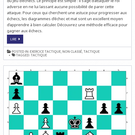
du jeu d’échecs. Le principe est simple : il s’agit d’attaquer le roi
adverse en ne lui laissant aucune possibilité de parer cette
attaque. Pour ceux qui cherchent une astuce pour progresser aux
échecs, les diagrammes d’échec et mat sont un excellent moyen
d’apprendre à bien calculer. Découvrez une méthode efficace pour
gagner aux échecs.
UNE
LIRE
MÉTHODE
EFFICACE
POUR
POSTED IN:
EXERCICE TACTIQUE
,
NON CLASSÉ
,
TACTIQUE
GAGNER
TAGGED:
TACTIQUE