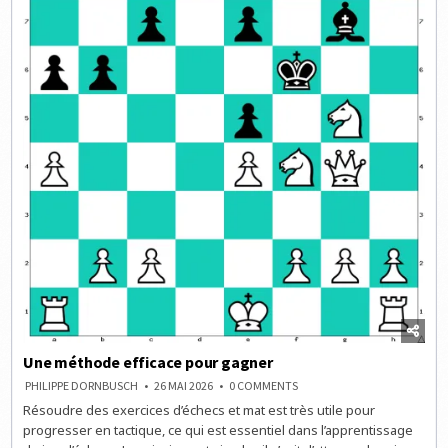
Une méthode efficace pour gagner
ON
PHILIPPE DORNBUSCH
26 MAI 2026
0 COMMENTS
UNE
Résoudre des exercices d’échecs et mat est très utile pour
MÉTHODE
EFFICACE
progresser en tactique, ce qui est essentiel dans l’apprentissage
POUR
GAGNER