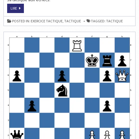
MÉTHODE
LIRE
POUR
MUSCLER
SA
POSTED IN:
EXERCICE TACTIQUE
,
TACTIQUE
TAGGED:
TACTIQUE
TACTIQUE