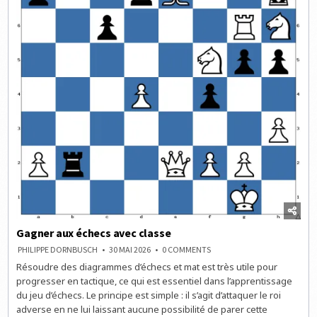
Gagner aux échecs avec classe
ON
PHILIPPE DORNBUSCH
30 MAI 2026
0 COMMENTS
GAGNER
Résoudre des diagrammes d’échecs et mat est très utile pour
AUX
ÉCHECS
progresser en tactique, ce qui est essentiel dans l’apprentissage
AVEC
CLASSE
du jeu d’échecs. Le principe est simple : il s’agit d’attaquer le roi
adverse en ne lui laissant aucune possibilité de parer cette