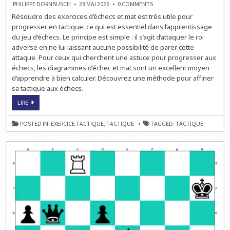
ON
PHILIPPE DORNBUSCH
28 MAI 2026
0 COMMENTS
MÉTHODE
Résoudre des exercices d’échecs et mat est très utile pour
POUR
AFFINER
progresser en tactique, ce qui est essentiel dans l’apprentissage
SA
TACTIQUE
du jeu d’échecs. Le principe est simple : il s’agit d’attaquer le roi
adverse en ne lui laissant aucune possibilité de parer cette
attaque. Pour ceux qui cherchent une astuce pour progresser aux
échecs, les diagrammes d’échec et mat sont un excellent moyen
d’apprendre à bien calculer. Découvrez une méthode pour affiner
sa tactique aux échecs.
MÉTHODE
LIRE
POUR
AFFINER
SA
POSTED IN:
EXERCICE TACTIQUE
,
TACTIQUE
TAGGED:
TACTIQUE
TACTIQUE