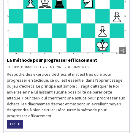
La méthode pour progresser efficacement
ON
PHILIPPE DORNBUSCH
25 MAI 2026
0 COMMENTS
LA
Résoudre des exercices d’échecs et mat est très utile pour
MÉTHODE
POUR
progresser en tactique, ce qui est essentiel dans l’apprentissage
PROGRESSER
EFFICACEMENT
du jeu d’échecs. Le principe est simple : il s’agit d’attaquer le Roi
adverse en ne lui laissant aucune possibilité de parer cette
attaque. Pour ceux qui cherchent une astuce pour progresser aux
échecs, les diagrammes d’échec et mat sont un excellent moyen
d’apprendre à bien calculer. Découvrez la méthode pour
progresser efficacement.
LA
LIRE
MÉTHODE
POUR