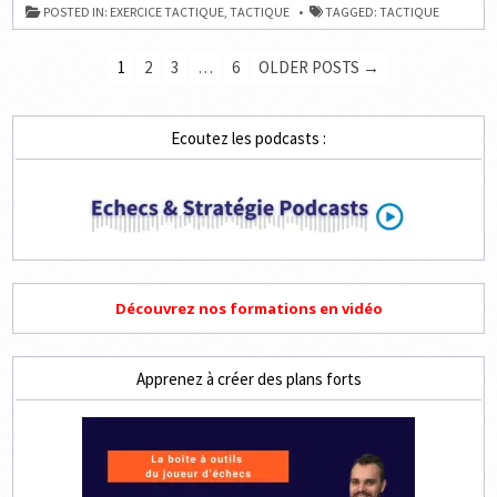
PROGRESSER
POSTED IN:
EXERCICE TACTIQUE
,
TACTIQUE
TAGGED:
TACTIQUE
EFFICACEMENT
PAGINATION
1
2
3
…
6
OLDER POSTS →
DES
PUBLICATIONS
Ecoutez les podcasts :
Découvrez nos formations en vidéo
Apprenez à créer des plans forts