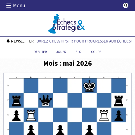
Skip
Menu
to
content
Echecs & Stratégie
NEWSLETTER
DÉCOUVREZ CHESSTIPS.FR POUR PROGRESSER AUX ÉCHECS !
DÉBUTER
JOUER
ELO
COURS
Mois :
mai 2026