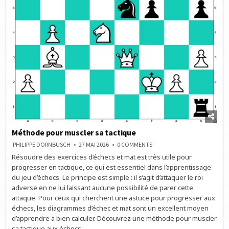
Méthode pour muscler sa tactique
ON
PHILIPPE DORNBUSCH
27 MAI 2026
0 COMMENTS
MÉTHODE
Résoudre des exercices d’échecs et mat est très utile pour
POUR
MUSCLER
progresser en tactique, ce qui est essentiel dans l’apprentissage
SA
TACTIQUE
du jeu d’échecs. Le principe est simple : il s’agit d’attaquer le roi
adverse en ne lui laissant aucune possibilité de parer cette
attaque. Pour ceux qui cherchent une astuce pour progresser aux
échecs, les diagrammes d’échec et mat sont un excellent moyen
d’apprendre à bien calculer. Découvrez une méthode pour muscler
sa tactique aux échecs.