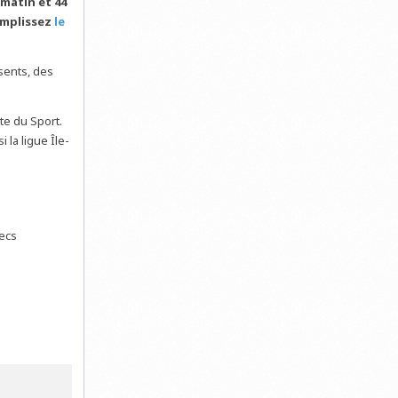
 matin et 44
remplissez
le
sents, des
te du Sport.
la ligue Île-
hecs