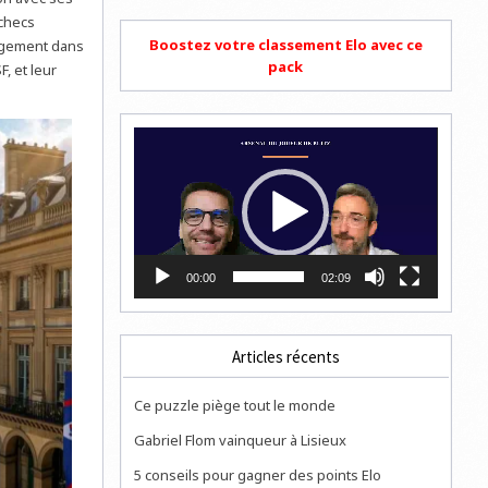
Échecs
Boostez votre classement Elo avec ce
gagement dans
pack
, et leur
Lecteur
vidéo
00:00
02:09
Articles récents
Ce puzzle piège tout le monde
Gabriel Flom vainqueur à Lisieux
5 conseils pour gagner des points Elo