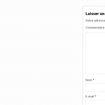
de
l’articl
Laisser u
Votre adresse
Commentair
Nom
*
E-mail
*