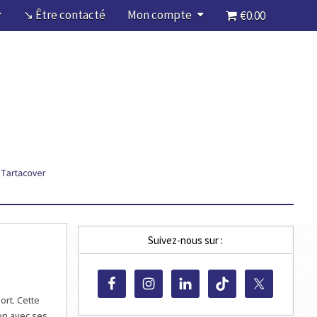
↘ Être contacté
Mon compte
€0.00
Suivez-nous sur :
ort. Cette
on avec ses