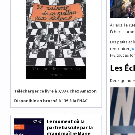
À Paris,
la ru
Échecs auron
Les petits et 
rencontrer
Ju
FFE tout au lo
Les Éc
32 raisons de se mettre au
échecs
Deux grandes
Télécharger ce livre à 7,99 € chez Amazon
Disponible en broché à 13€ à la FNAC
Le moment où la
47
partie bascule par la
grand maître Marie