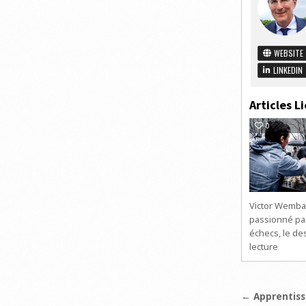
WEBSITE
LINKEDIN
Articles Li
0
Victor Wemb
passionné par
échecs, le des
lecture
Navigat
← Apprentiss