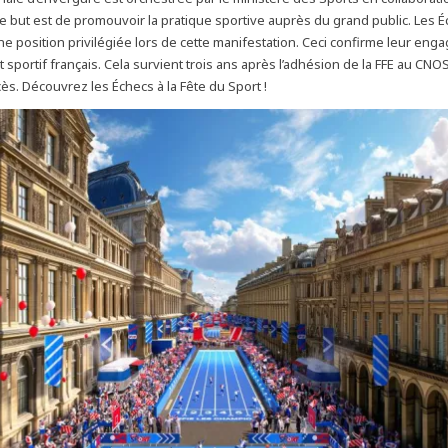
Le but est de promouvoir la pratique sportive auprès du grand public. Les 
e position privilégiée lors de cette manifestation. Ceci confirme leur en
portif français. Cela survient trois ans après l’adhésion de la FFE au CNOSF
s. Découvrez les Échecs à la Fête du Sport !