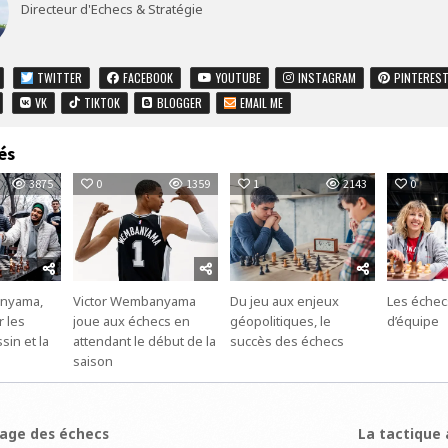
Directeur d'Echecs & Stratégie
TWITTER
FACEBOOK
YOUTUBE
INSTAGRAM
PINTERES
VK
TIKTOK
BLOGGER
EMAIL ME
és
3875
0
1359
1
2143
0
anyama,
Victor Wembanyama
Du jeu aux enjeux
Les échec
 les
joue aux échecs en
géopolitiques, le
d’équipe
sin et la
attendant le début de la
succès des échecs
saison
ion
age des échecs
La tactique