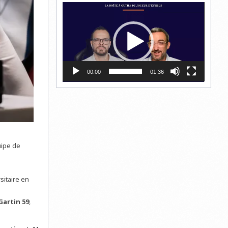
Lecteur
vidéo
00:00
01:36
uipe de
sitaire en
Gartin 59
,