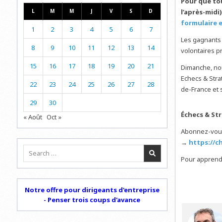
Pour que tou
l’après-midi
L
M
M
J
V
S
D
formulaire e
1
2
3
4
5
6
7
Les gagnants 
8
9
10
11
12
13
14
volontaires pr
15
16
17
18
19
20
21
Dimanche, nou
Echecs & Stra
22
23
24
25
26
27
28
de-France et s
29
30
Échecs & St
« Août
Oct »
Abonnez-vou
→
https://c
Search
Pour apprendr
for:
Notre offre pour dirigeants d'entreprise
- Penser trois coups d'avance