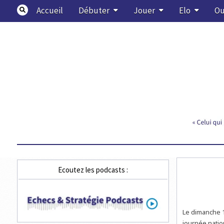
Skip
Accueil
Débuter
Jouer
Elo
Ou
to
content
Echecs & Stratégie
Ecoutez les podcasts :
Le dimanche 1
journée natio