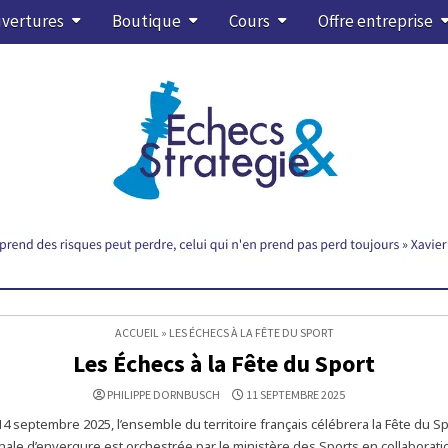
vertures
Boutique
Cours
Offre entreprise
ACCUEIL
»
LES ÉCHECS À LA FÊTE DU SPORT
Les Échecs à la Fête du Sport
PHILIPPE DORNBUSCH
11 SEPTEMBRE 2025
4 septembre 2025, l’ensemble du territoire français célébrera la Fête du Sp
nale d’envergure est orchestrée par le ministère des Sports en collaborati