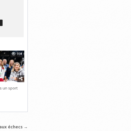
T
954
s un sport
 aux échecs →