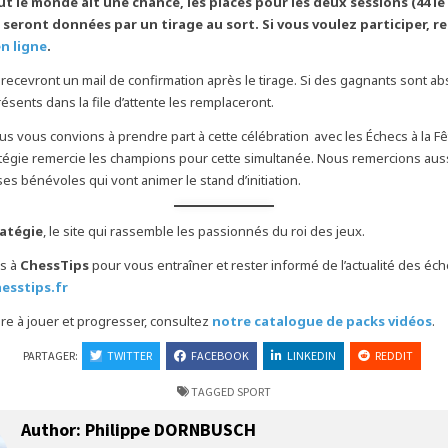
t le monde ait une chance, les places pour les deux sessions (44 le
) seront données par un tirage au sort. Si vous voulez participer, 
n ligne
.
recevront un mail de confirmation après le tirage. Si des gagnants sont ab
ésents dans la file d’attente les remplaceront.
s vous convions à prendre part à cette célébration avec les Échecs à la Fê
tégie remercie les champions pour cette simultanée. Nous remercions aussi 
es bénévoles qui vont animer le stand d’initiation.
ratégie
, le site qui rassemble les passionnés du roi des jeux.
s à
ChessTips
pour vous entraîner et rester informé de l’actualité des éc
hesstips.fr
e à jouer et progresser, consultez
notre catalogue de packs vidéos
.
PARTAGER:
TWITTER
FACEBOOK
LINKEDIN
REDDIT
TAGGED
SPORT
Author:
Philippe DORNBUSCH