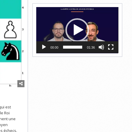
Lecteur
vidéo
00:00
01:36
qui est
le Roi
chent une
moyen
es échecs.