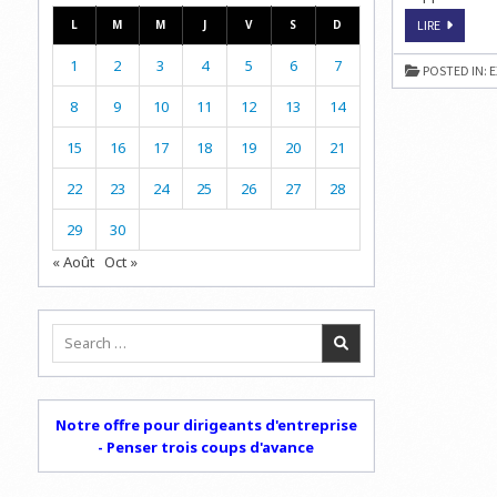
LE
L
M
M
J
V
S
D
LIRE
MONDE
DES
1
2
3
4
5
6
7
ÉCHECS
POSTED IN:
E
8
9
10
11
12
13
14
15
16
17
18
19
20
21
22
23
24
25
26
27
28
29
30
« Août
Oct »
Search
for:
Notre offre pour dirigeants d'entreprise
- Penser trois coups d'avance