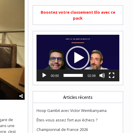
Boostez votre classement Elo avec ce
pack
Lecteur
vidéo
00:00
02:09
Articles récents
Hoop Gambit avec Victor Wembanyama
 gare de
Êtes-vous assez fort aux échecs ?
 dans une
Championnat de France 2026
re, c’est