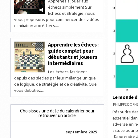
Apprenez à jouer aux
échecs simplement Sur
Echecs et Stratégie, nous
vous proposons pour commencer des vidéos
d'initiation aux échecs....
Apprendre les échecs :
130
guide complet pour
débutants et joueurs
intermédiaires
Les échecs fascinent
depuis des siècles par leur mélange unique
de logique, de stratégie et de créativité. Que
vous débutiez...
Le monde d
PHILIPPE DOR
Choisissez une date du calendrier pour
Résoudre des 
retrouver un article
essentiel dans
adverse en ne
astuce pour p
septembre 2025
d’apprendre à