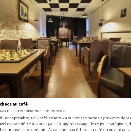
checs au café
ON
NBUSCH
7 SEPTEMBRE 2025
0 COMMENTS
JOUER
di 1er septembre, un « café-échecs » a ouvert ses portes à proximité de la
AUX
ÉCHECS
vel espace dédié à la pratique et à l’apprentissage de ce jeu stratégique,
AU
CAFÉ
aleureuse et accueillante. Ainsi, jouer aux échecs au café en buvant un ver