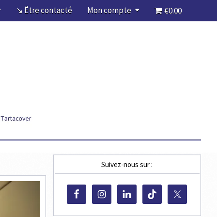
↘ Être contacté
Mon compte
€0.00
Suivez-nous sur :