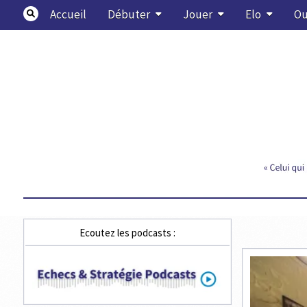
Skip
Accueil
Débuter
Jouer
Elo
Ou
to
content
Echecs & Stratégie
Ecoutez les podcasts :