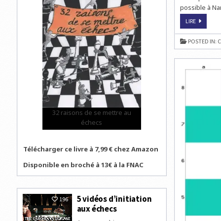
possible à Na
JOUER
LIRE
AUX
ÉCHECS
AU
POSTED IN:
C
CAFÉ
32 raisons de se mettre au
échecs
Télécharger ce livre à 7,99 € chez Amazon
Disponible en broché à 13€ à la FNAC
5 vidéos d’initiation
196
aux échecs