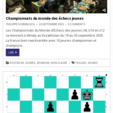
Championnats du monde des échecs jeunes
ON
PHILIPPE DORNBUSCH
20 SEPTEMBRE 2025
0 COMMENTS
CHAMPIONNATS
Les Championnats du Monde d’Échecs des Jeunes U8, U10 et U12
DU
MONDE
se tiennent à Almaty au Kazakhstan du 19 au 30 septembre 2025.
DES
ÉCHECS
La France bien représentée avec 10 jeunes championnes et
JEUNES
champions.
CHAMPIONNATS
LIRE
DU
MONDE
DES
POSTED IN:
JEUNES
,
JEUNESSE
,
NON CLASSÉ
TAGGED:
JEUNES
ÉCHECS
JEUNES