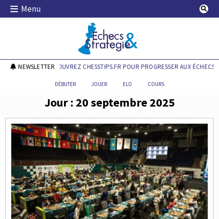
Skip
Menu
to
content
Echecs & Stratégie
NEWSLETTER
DÉCOUVREZ CHESSTIPS.FR POUR PROGRESSER AUX ÉCHECS !
DÉBUTER
JOUER
ELO
COURS
Jour :
20 septembre 2025