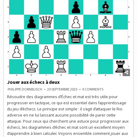
Jouer aux échecs à deux
ON
PHILIPPE DORNBUSCH
20 SEPTEMBRE 2025
0 COMMENTS
JOUER
Résoudre des diagrammes d’Échec et mat est très utile pour
AUX
ÉCHECS
progresser en tactique, ce qui est essentiel dans l’apprentissage
À
DEUX
du jeu d’échecs. Le principe est simple : il s’agit d’attaquer le Roi
adverse en ne lui laissant aucune possibilité de parer cette
attaque. Pour ceux qui cherchent une astuce pour progresser aux
échecs, les diagrammes d’échec et mat sont un excellent moyen
d’apprendre à bien calculer. Voyons ensemble comment jouer aux