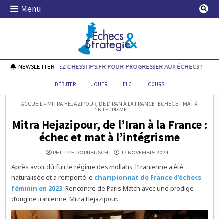
Skip
Menu
to
content
Echecs & Stratégie
NEWSLETTER
DÉCOUVREZ CHESSTIPS.FR POUR PROGRESSER AUX ÉCHECS !
DÉBUTER
JOUER
ELO
COURS
ACCUEIL
»
MITRA HEJAZIPOUR, DE L’IRAN À LA FRANCE : ÉCHEC ET MAT À
L’INTÉGRISME
Mitra Hejazipour, de l’Iran à la France :
échec et mat à l’intégrisme
PHILIPPE DORNBUSCH
17 NOVEMBRE 2024
Après avoir dû fuir le régime des mollahs, l’Iranienne a été
naturalisée et a remporté le
championnat de France d’échecs
féminin en 2023
. Rencontre de Paris Match avec une prodige
d’origine iranienne, Mitra Hejazipour.