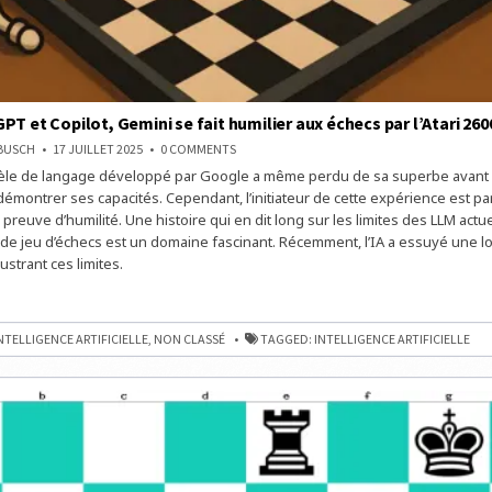
PT et Copilot, Gemini se fait humilier aux échecs par l’Atari 260
ON
NBUSCH
17 JUILLET 2025
0 COMMENTS
APRÈS
èle de langage développé par Google a même perdu de sa superbe avant d
CHATGPT
ET
 démontrer ses capacités. Cependant, l’initiateur de cette expérience est p
COPILOT,
GEMINI
re preuve d’humilité. Une histoire qui en dit long sur les limites des LLM actue
SE
de jeu d’échecs est un domaine fascinant. Récemment, l’IA a essuyé une l
FAIT
HUMILIER
lustrant ces limites.
AUX
ÉCHECS
PAR
L’ATARI
2600
NTELLIGENCE ARTIFICIELLE
,
NON CLASSÉ
TAGGED:
INTELLIGENCE ARTIFICIELLE