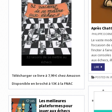
Après ChatG
PHILIPPE DOR
Le vaste mod
l’occasion de
l’inciter à fai
aux consoles 
32 raisons de se mettre au
aux échecs, il
échecs
APRÈS
LIRE
CHATGPT
ET
Télécharger ce livre à 7,99 € chez Amazon
COPILOT,
POSTED IN:
I
GEMINI
SE
Disponible en broché à 13€ à la FNAC
FAIT
HUMILIER
AUX
ÉCHECS
PAR
L’ATARI
Les meilleures
165
2600
plateformes pour
jouer aux échecs