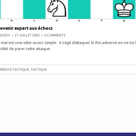
venir expert aux échecs
ON
NBUSCH
17 JUILLET 2025
0 COMMENTS
COMMENT
 mat est une idée assez simple : il s’agit d’attaquer le Roi adverse en ne lui 
DEVENIR
EXPERT
ilité de parer cette attaque.
AUX
ÉCHECS
T
XERCICE TACTIQUE
,
TACTIQUE