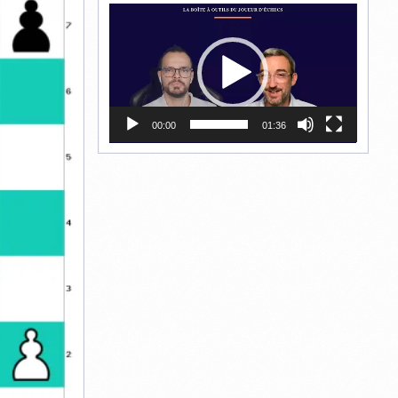
Lecteur
vidéo
00:00
01:36