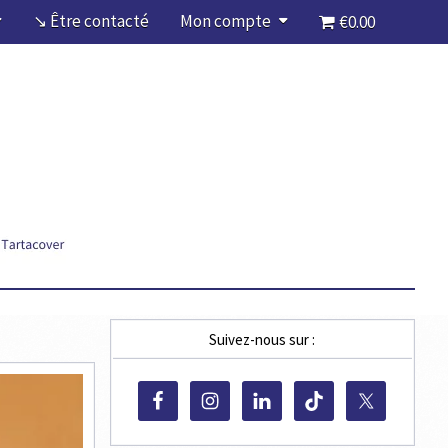
↘ Être contacté
Mon compte
€0.00
Suivez-nous sur :