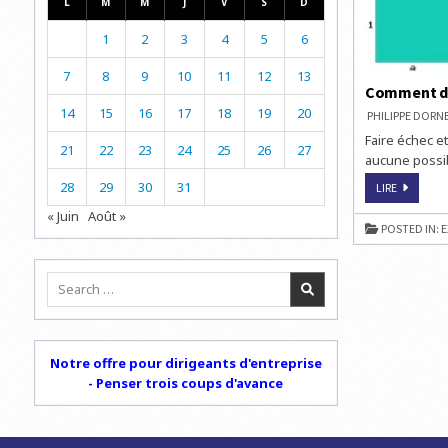
L
M
M
J
V
S
D
1
2
3
4
5
6
7
8
9
10
11
12
13
Comment de
14
15
16
17
18
19
20
PHILIPPE DOR
Faire échec et
21
22
23
24
25
26
27
aucune possib
28
29
30
31
COMMEN
LIRE
DEVENIR
EXPERT
« Juin
Août »
AUX
POSTED IN:
E
ÉCHECS
Search
for:
Notre offre pour dirigeants d'entreprise
- Penser trois coups d'avance