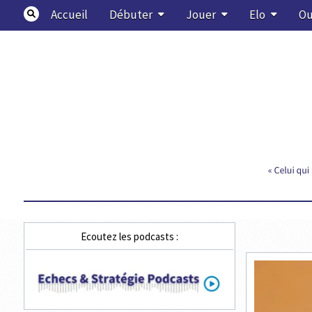
Skip
Accueil
Débuter
Jouer
Elo
Ou
to
content
Echecs & Stratégie
Ecoutez les podcasts :