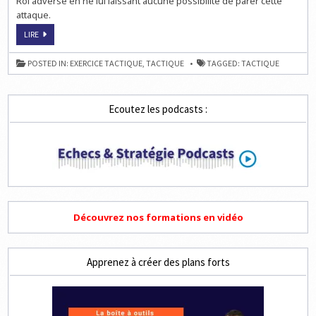
Roi adverse en ne lui laissant aucune possibilité de parer cette
AUX
ÉCHECS
attaque.
COMMENT
LIRE
MIEUX
JOUER
AUX
POSTED IN:
EXERCICE TACTIQUE
,
TACTIQUE
TAGGED:
TACTIQUE
ÉCHECS
Ecoutez les podcasts :
Découvrez nos formations en vidéo
Apprenez à créer des plans forts