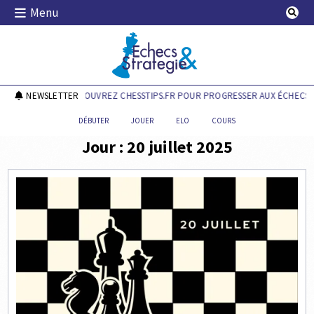
Skip
Menu
to
content
Echecs & Stratégie
NEWSLETTER
DÉCOUVREZ CHESSTIPS.FR POUR PROGRESSER AUX ÉCHECS !
DÉBUTER
JOUER
ELO
COURS
Jour :
20 juillet 2025