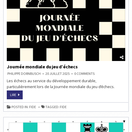
Journée mondiale du jeu d’échecs
ON
PHILIPPE DORNBUSCH
20 JUILLET 2025
0 COMMENTS
JOURNÉE
Les échecs au service du développement durable,
MONDIALE
DU
particulièrement lors de la Journée mondiale du jeu d’échecs.
JEU
D’ÉCHECS
JOURNÉE
LIRE
MONDIALE
DU
JEU
POSTED IN:
FIDE
TAGGED:
FIDE
D’ÉCHECS