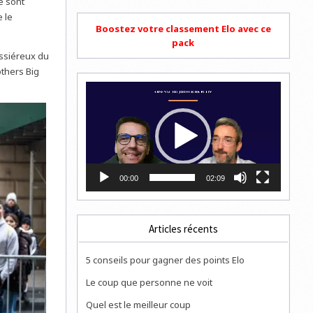
e sont
 le
Boostez votre classement Elo avec ce
pack
ssiéreux du
others Big
Lecteur
vidéo
00:00
02:09
Articles récents
5 conseils pour gagner des points Elo
Le coup que personne ne voit
Quel est le meilleur coup