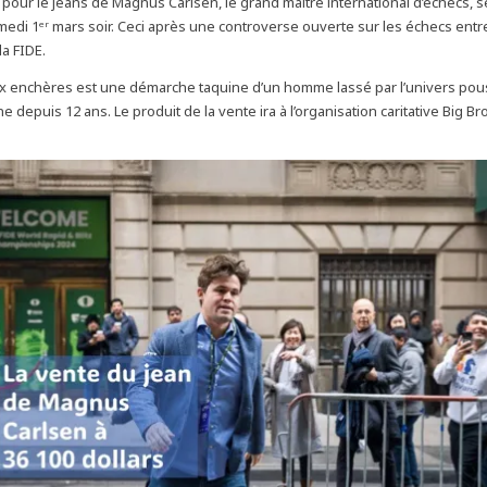
pour le jeans de Magnus Carlsen, le grand maître international d’échecs, s
edi 1ᵉʳ mars soir. Ceci après une controverse ouverte sur les échecs entre
la FIDE.
x enchères est une démarche taquine d’un homme lassé par l’univers pou
ne depuis 12 ans. Le produit de la vente ira à l’organisation caritative Big Br