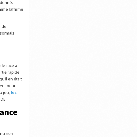
 donné.
mme l’affirme
e de
ésormais
nde face à
rtie rapide.
u’il en était
ment pour
u jeu,
les
IDE.
sance
enu non