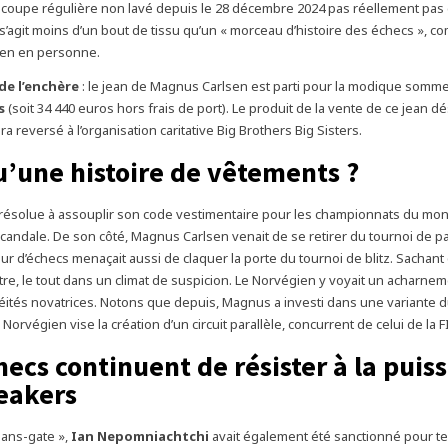
 coupe régulière non lavé depuis le 28 décembre 2024 pas réellement pas
 s’agit moins d’un bout de tissu qu’un « morceau d’histoire des échecs », co
en en personne.
 de l’enchère
: le jean de Magnus Carlsen est parti pour la modique somm
s
(soit 34 440 euros hors frais de port). Le produit de la vente de ce jean d
a reversé à l’organisation caritative Big Brothers Big Sisters.
u’une histoire de vêtements ?
it résolue à assouplir son code vestimentaire pour les championnats du mo
scandale. De son côté, Magnus Carlsen venait de se retirer du tournoi de pa
ur d’échecs menaçait aussi de claquer la porte du tournoi de blitz. Sachant q
itre, le tout dans un climat de suspicion. Le Norvégien y voyait un acharne
léités novatrices. Notons que depuis, Magnus a investi dans une variante d
e Norvégien vise la création d’un circuit parallèle, concurrent de celui de la F
hecs continuent de résister à la puis
eakers
eans-gate »,
Ian Nepomniachtchi
avait également été sanctionné pour t