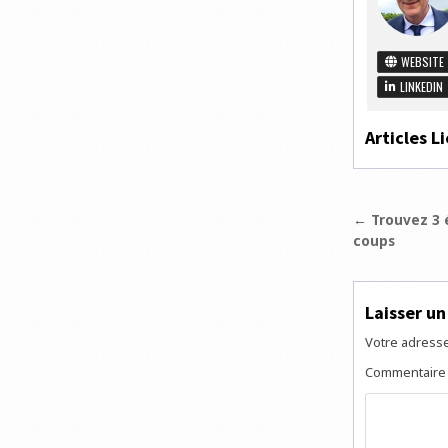
WEBSITE
LINKEDIN
Articles Li
Navigat
← Trouvez 3 é
coups
de
l’articl
Laisser u
Votre adresse
Commentair