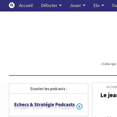
Skip
Accueil
Débuter
Jouer
Elo
Ou
to
content
Echecs & Stratégie
ACCUEI
Ecoutez les podcasts :
Le je