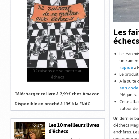
Les fa
échec
Le jean mi
une amende
rapide
à 
32 raisons de se mettre au
Le produit 
échecs
À la suite
son code
Télécharger ce livre à 7,99 € chez Amazon
élégants.
Cette affa
Disponible en broché à 13€ à la FNAC
autour de 
Un dernier ba
Les 10 meilleurs livres
d’échecs Magn
175
d’échecs
enchères. Le p
une ronde au