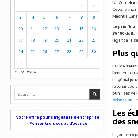
Un Corneliani
1
2
Cependant, il
Magnus Carls
3
4
5
6
7
8
9
Le prix final
10
11
12
13
14
15
16
36 100 dollar
17
18
19
20
21
22
23
légendaire ser
Plus q
24
25
26
27
28
29
30
31
La Fide s’éta
« Fév
Avr »
l’ampleur du 
Le génial joue
le tenant du t
Search
punir ses vel
for:
échecs 96
. L
Les éc
Notre offre pour dirigeants d'entreprise
des sn
- Penser trois coups d'avance
Le jour du « j