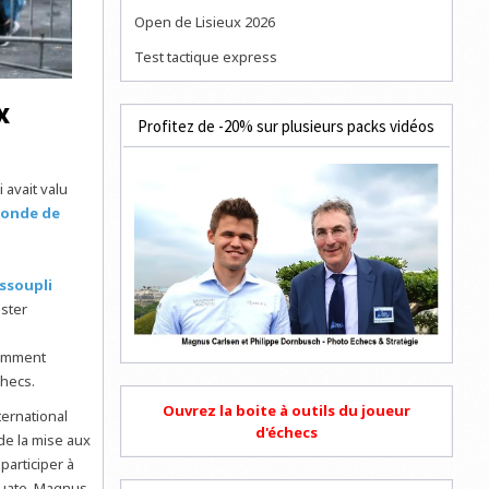
Open de Lisieux 2026
Test tactique express
x
Profitez de -20% sur plusieurs packs vidéos
 avait valu
monde de
assoupli
ester
otamment
checs.
Ouvrez la boite à outils du joueur
ternational
d'échecs
de la mise aux
participer à
quate, Magnus