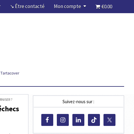
↘ Être contacté
Mon compte
€0.00
NISER ?
Suivez-nous sur :
échecs