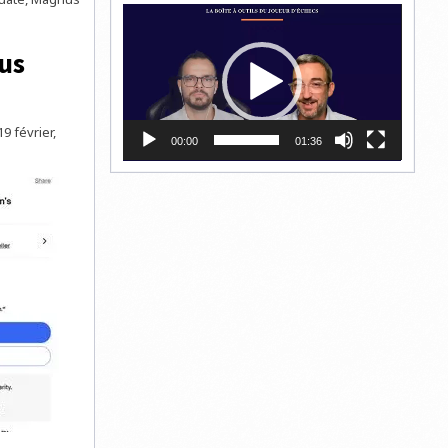
Lecteur
vidéo
us
9 février,
00:00
01:36