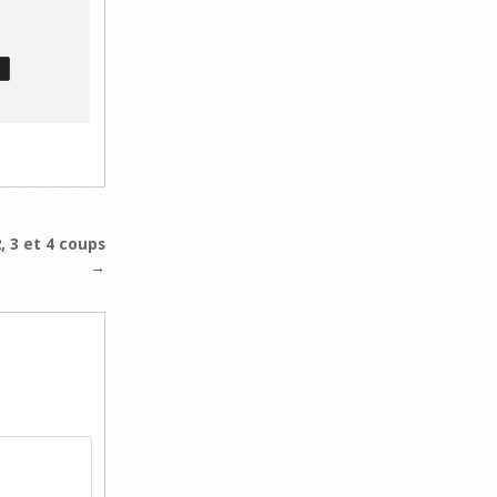
T
, 3 et 4 coups
→