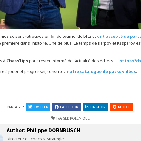
es se sont retrouvés en fin de tournoi de blitz et
ont accepté de parta
e première dans l’histoire. Une de plus. Le temps de Karpov et Kasparov est
s à
ChessTips
pour rester informé de l’actualité des échecs →
https://ch
e à jouer et progresser, consultez
notre catalogue de packs vidéos
.
PARTAGER:
TWITTER
FACEBOOK
LINKEDIN
REDDIT
TAGGED
POLÉMIQUE
Author:
Philippe DORNBUSCH
Directeur d'Echecs & Stratégie