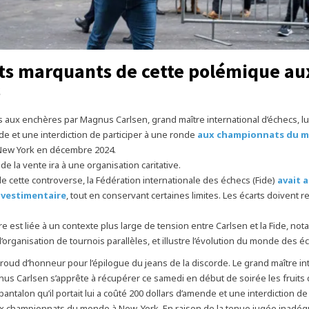
its marquants de cette polémique au
s
s aux enchères par Magnus Carlsen, grand maître international d’échecs, lui
 et une interdiction de participer à une ronde
aux championnats du 
New York en décembre 2024.
de la vente ira à une organisation caritative.
 de cette controverse, la Fédération internationale des échecs (Fide)
avait 
 vestimentaire
, tout en conservant certaines limites. Les écarts doivent r
ire est liée à un contexte plus large de tension entre Carlsen et la Fide, n
l’organisation de tournois parallèles, et illustre l’évolution du monde des é
roud d’honneur pour l’épilogue du jeans de la discorde. Le grand maître in
us Carlsen s’apprête à récupérer ce samedi en début de soirée les fruits 
antalon qu’il portait lui a coûté 200 dollars d’amende et une interdiction de 
x championnats du monde à New-York. En raison de la tenue jugée inadé