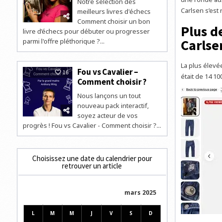
Notre selection des
Carlsen s’est 
meilleurs livres d'échecs
Comment choisir un bon
Plus d
livre d’échecs pour débuter ou progresser
Carlse
parmi l'offre pléthorique ?...
La plus élevée
Fou vs Cavalier –
16
était de 14 10
Comment choisir ?
Nous lançons un tout
nouveau pack interactif,
soyez acteur de vos
progrès ! Fou vs Cavalier - Comment choisir ?...
Choisissez une date du calendrier pour
retrouver un article
mars 2025
L
M
M
J
V
S
D