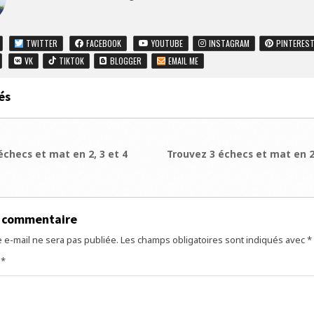
TWITTER
FACEBOOK
YOUTUBE
INSTAGRAM
PINTERES
VK
TIKTOK
BLOGGER
EMAIL ME
és
ion
checs et mat en 2, 3 et 4
Trouvez 3 échecs et mat en 2
e
n commentaire
 e-mail ne sera pas publiée.
Les champs obligatoires sont indiqués avec
*
e
*