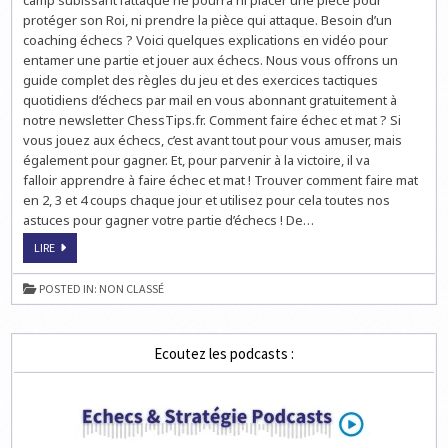
3
protéger son Roi, ni prendre la pièce qui attaque. Besoin d’un
ET
4
coaching échecs ? Voici quelques explications en vidéo pour
COUPS
entamer une partie et jouer aux échecs. Nous vous offrons un
guide complet des règles du jeu et des exercices tactiques
quotidiens d’échecs par mail en vous abonnant gratuitement à
notre newsletter ChessTips.fr. Comment faire échec et mat ? Si
vous jouez aux échecs, c’est avant tout pour vous amuser, mais
également pour gagner. Et, pour parvenir à la victoire, il va
falloir apprendre à faire échec et mat ! Trouver comment faire mat
en 2, 3 et 4 coups chaque jour et utilisez pour cela toutes nos
astuces pour gagner votre partie d’échecs ! De…
TROUVEZ
LIRE
3
ÉCHECS
ET
POSTED IN:
NON CLASSÉ
MAT
EN
2,
3
ET
Ecoutez les podcasts :
4
COUPS