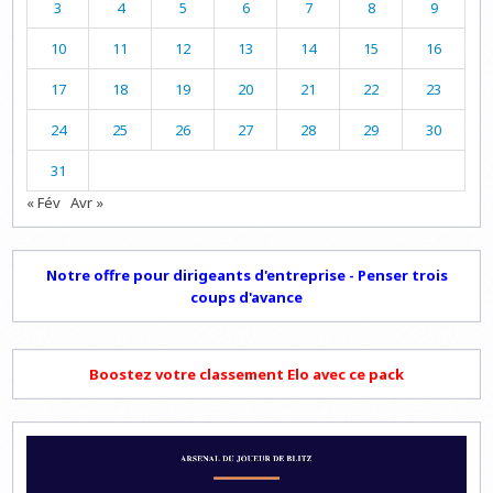
3
4
5
6
7
8
9
10
11
12
13
14
15
16
17
18
19
20
21
22
23
24
25
26
27
28
29
30
31
« Fév
Avr »
Notre offre pour dirigeants d'entreprise - Penser trois
coups d'avance
Boostez votre classement Elo avec ce pack
Lecteur
vidéo