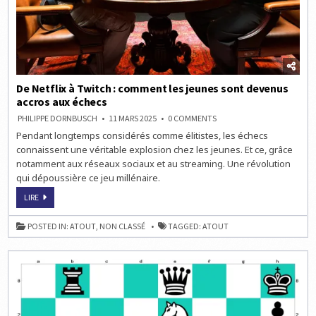
De Netflix à Twitch : comment les jeunes sont devenus
accros aux échecs
ON
PHILIPPE DORNBUSCH
11 MARS 2025
0 COMMENTS
DE
Pendant longtemps considérés comme élitistes, les échecs
NETFLIX
À
connaissent une véritable explosion chez les jeunes. Et ce, grâce
TWITCH :
COMMENT
notamment aux réseaux sociaux et au streaming. Une révolution
LES
qui dépoussière ce jeu millénaire.
JEUNES
SONT
DEVENUS
DE
LIRE
ACCROS
NETFLIX
AUX
À
ÉCHECS
TWITCH :
POSTED IN:
ATOUT
,
NON CLASSÉ
TAGGED:
ATOUT
COMMENT
LES
JEUNES
SONT
DEVENUS
ACCROS
AUX
ÉCHECS