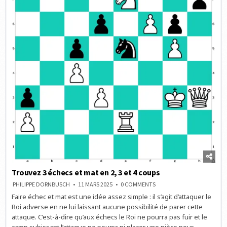
Trouvez 3 échecs et mat en 2, 3 et 4 coups
ON
PHILIPPE DORNBUSCH
11 MARS 2025
0 COMMENTS
TROUVEZ
Faire échec et mat est une idée assez simple : il s’agit d’attaquer le
3
ÉCHECS
Roi adverse en ne lui laissant aucune possibilité de parer cette
ET
MAT
attaque. C’est-à-dire qu’aux échecs le Roi ne pourra pas fuir et le
EN
camp subissant l’attaque ne pourra ni placer une pièce pour
2,