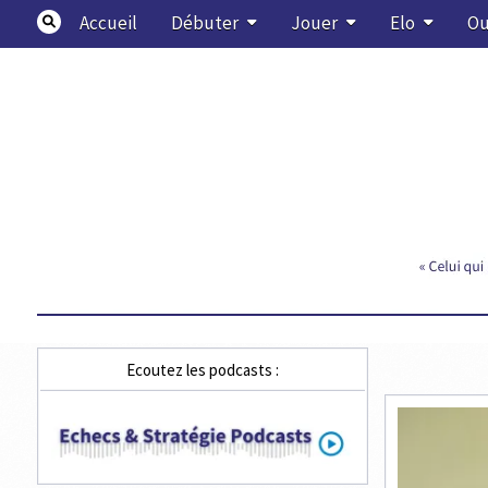
Skip
Accueil
Débuter
Jouer
Elo
Ou
to
content
Echecs & Stratégie
Ecoutez les podcasts :