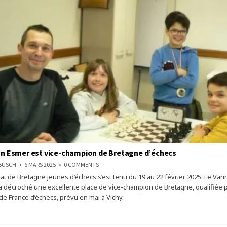
lan Esmer est vice-champion de Bretagne d’échecs
ON
NBUSCH
6 MARS 2025
0 COMMENTS
À
t de Bretagne jeunes d’échecs s’est tenu du 19 au 22 février 2025. Le Vann
8 ANS,
MILAN
 a décroché une excellente place de vice-champion de Bretagne, qualifiée 
ESMER
EST
e France d’échecs, prévu en mai à Vichy.
VICE-
CHAMPION
DE
BRETAGNE
D’ÉCHECS