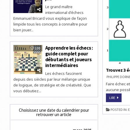
Le grand maître
international d'échecs
Emmanuel Bricard vous explique de façon
limpide tous les concepts à connaître pour
bien jouer...
Apprendre les échecs :
130
guide complet pour
débutants et joueurs
intermédiaires
Trouvez 3 é
Les échecs fascinent
PHILIPPE DOR
depuis des siècles par leur mélange unique
Faire échec et
de logique, de stratégie et de créativité. Que
aucune possib
vous débutiez...
TROUVEZ
LIRE
3
ÉCHECS
ET
Choisissez une date du calendrier pour
POSTED IN:
E
MAT
retrouver un article
EN
2,
3
ET
4