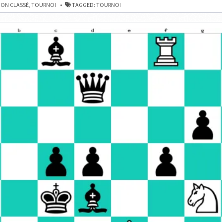
ON CLASSÉ
,
TOURNOI
TAGGED:
TOURNOI
N
E