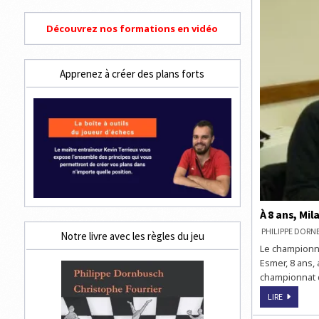
Découvrez nos formations en vidéo
Apprenez à créer des plans forts
À 8 ans, Mi
PHILIPPE DOR
Notre livre avec les règles du jeu
Le championna
Esmer, 8 ans,
championnat d
À
LIRE
8 ANS,
MILAN