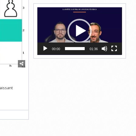
Lecteur
vidéo
00:00
01:36
laissant