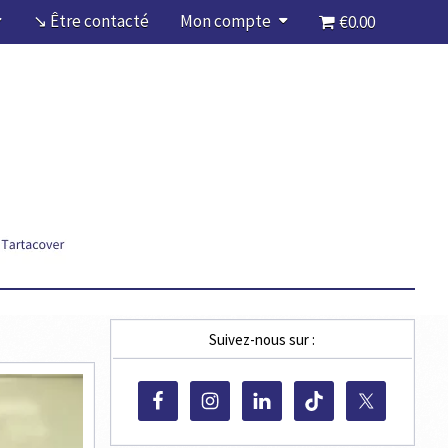
↘ Être contacté
Mon compte
€0.00
Suivez-nous sur :