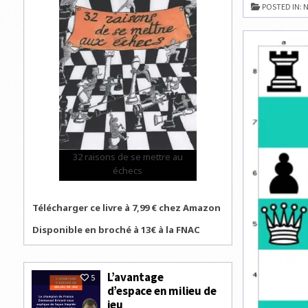
ESMER
POSTED IN:
N
EST
VICE-
CHAMPIO
DE
BRETAGN
D’ÉCHECS
32 raisons de se mettre au
échecs
Télécharger ce livre à 7,99 € chez Amazon
Disponible en broché à 13€ à la FNAC
L’avantage
5
d’espace en milieu de
jeu