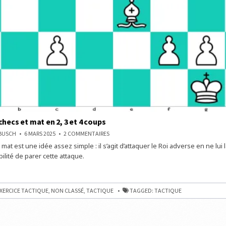
checs et mat en 2, 3 et 4 coups
SUR
NBUSCH
6 MARS 2025
2 COMMENTAIRES
TROUVEZ
 mat est une idée assez simple : il s’agit d’attaquer le Roi adverse en ne lui 
3
ÉCHECS
ilité de parer cette attaque.
ET
MAT
EN
2,
3
ET
XERCICE TACTIQUE
,
NON CLASSÉ
,
TACTIQUE
TAGGED:
TACTIQUE
4
COUPS