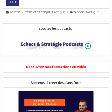
TROUVEZ
LIRE
3
3
ET
ÉCHECS
4
ET
COUPS
POSTED IN:
EXERCICE TACTIQUE
,
TACTIQUE
TAGGED:
TACTIQUE
MAT
EN
2,
3
ET
Ecoutez les podcasts :
4
COUPS
Découvrez nos formations en vidéo
Apprenez à créer des plans forts