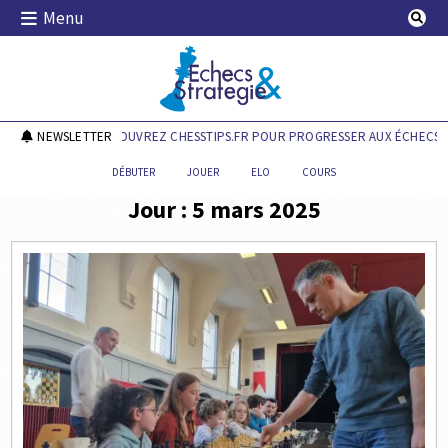
Skip
Menu
to
content
Echecs & Stratégie
NEWSLETTER
DÉCOUVREZ CHESSTIPS.FR POUR PROGRESSER AUX ÉCHECS !
DÉBUTER
JOUER
ELO
COURS
Jour :
5 mars 2025