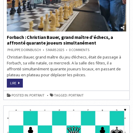
Forbach : Christian Bauer, grand maître d’échecs, a
affronté quarante joueurs simultanément
ON
PHILIPPE DORNBUSCH
5 MARS 2025
0 COMMENTS
FORBACH
Christian Bauer, grand maître du jeu d’échecs, était de passage à
:
CHRISTIAN
Forbach, sa ville natale, ce mercredi. A la salle des fêtes, il a
BAUER,
GRAND
affronté simultanément quarante joueurs locaux, en passant de
MAÎTRE
plateau en plateau pour déplacer les pièces.
D’ÉCHECS,
A
AFFRONTÉ
FORBACH
LIRE
QUARANTE
:
JOUEURS
CHRISTIAN
SIMULTANÉMENT
BAUER,
POSTED IN:
PORTRAIT
TAGGED:
PORTRAIT
GRAND
MAÎTRE
D’ÉCHECS,
A
AFFRONTÉ
QUARANTE
JOUEURS
SIMULTANÉMENT