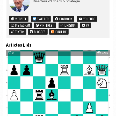
Directeur d'Echecs & Stratégie
WEBSITE
TWITTER
FACEBOOK
YOUTUBE
INSTAGRAM
PINTEREST
LINKEDIN
VK
TIKTOK
BLOGGER
EMAIL ME
Articles Liés
0
2289