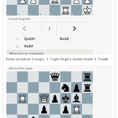
Échec et mat en 3 coups : 1. Txg6+ Rxg6 2. Dxe6+ Dxe6+ 3. Txe6#