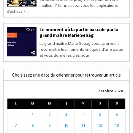
meilleur ? Connaissez-vous les applications
d'échecs ?...
Le moment où la partie bascule par la
47
grand maître Marie Sebag
La grand maître Marie Sebag vous apprend à
reconnaître les moments critiques d'une partie
et vous donne les clés pour...
Choisissez une date du calendrier pour retrouver un article
octobre 2024
L
M
M
J
V
S
D
1
2
3
4
5
6
7
8
9
10
11
12
13