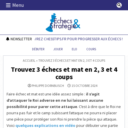
Skip
Menu
to
content
Echecs & Stratégie
NEWSLETTER
DÉCOUVREZ CHESSTIPS.FR POUR PROGRESSER AUX ÉCHECS !
DÉBUTER
JOUER
ELO
COURS
ACCUEIL
»
TROUVEZ 3 ÉCHECS ET MAT EN 2, 3 ET 4 COUPS
Trouvez 3 échecs et mat en 2, 3 et 4
coups
PHILIPPE DORNBUSCH
15 OCTOBRE 2024
Faire échec et mat est une idée assez simple :
il s’agit
d’attaquer le Roi adverse en ne lui laissant aucune
possibilité pour parer cette attaque
. C’est à dire que le Roi ne
pourra pas fuir et le camp subissant l’attaque ne pourra ni placer
une pièce pour protéger son Roi ni prendre la pièce qui attaque.
Voici
quelques explications en vidéo
pour débuter une partie