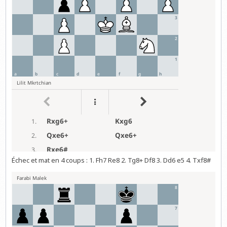
Échec et mat en 4 coups : 1. Fh7 Re8 2. Tg8+ Df8 3. Dd6 e5 4. Txf8#